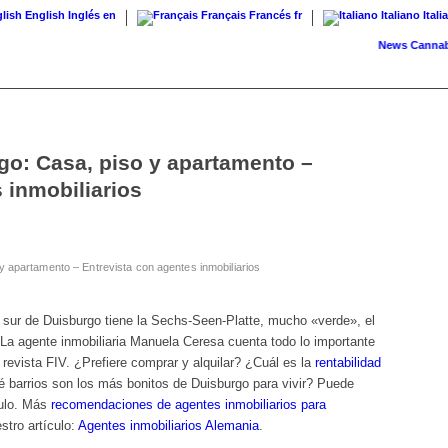
English
Inglés
en
Français
Francés
fr
Italiano
Itali
News
Cannabis con
go: Casa, piso y apartamento –
 inmobiliarios
y apartamento – Entrevista con agentes inmobiliarios
l sur de Duisburgo tiene la Sechs-Seen-Platte, mucho «verde», el
. La agente inmobiliaria Manuela Ceresa cuenta todo lo importante
 revista FIV. ¿Prefiere comprar y alquilar? ¿Cuál es la
rentabilidad
 barrios son los más bonitos de Duisburgo para vivir? Puede
culo. Más
recomendaciones de agentes inmobiliarios para
stro artículo:
Agentes inmobiliarios Alemania
.