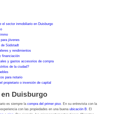
e el sector inmobiliario en Duisburgo
io
 Immo
s para jóvenes
a de Südstadt
uileres y rendimientos
 financiación
iales y gastos accesorios de compra
tritos de la ciudad?
uebles
os para notario
 propietario o inversión de capital
 en Duisburgo
ario es siempre la
compra del primer piso
. En su entrevista con la
 experiencia con las propiedades en una buena
ubicación B
. El