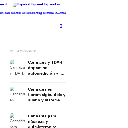
ano
it
Español
Español
es
 receta: el Bundestag elimina la...
Valor del suelo de referencia vs. valor...
Infused Kit
RELACIONADO
Cannabis y TDAH:
dopamina,
automedición y lo
que muestran los
estudios
Cannabis en
fibromialgia: dolor,
sueño y sistema
endocanabinoide
Cannabis para
náuseas y
quimioterapia: