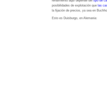
rendimiento aquí depende del
tipo de c
posibilidades de explotación que
las ca
la fijación de precios, ya sea en Buch
Esto es Duisburgo, en Alemania: