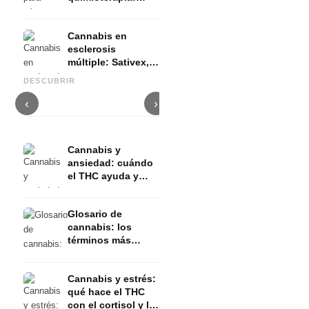
Nabilon y
Dronabinol
Cannabis en
esclerosis
múltiple: Sativex,
Cannabis y epilepsia: CBD,
C
espasticidad y
Epidiolex y el estado actual
Cannabis Oil casero:
p
DESCUBRIR
evidencia
de la investigación
decarboxilación e infusión
d
‹
›
Cannabis y
ansiedad: cuándo
el THC ayuda y
cuándo la provoca
Glosario de
cannabis: los
términos más
importantes
explicados de
Cannabis y estrés:
forma sencilla
qué hace el THC
con el cortisol y la