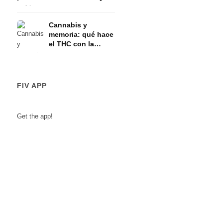
eje HPA
Cannabis y
memoria: qué hace
el THC con la
memoria a corto
plazo
FIV APP
Get the app!