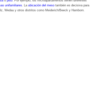
asa
o
piso
. Por ejemplo, los microapartamentos tienen diferentes
sas unifamiliares
. La
ubicación del meso
también es decisiva para
holz, Wedau y otros distritos como Meiderich/Beeck y Hamborn.