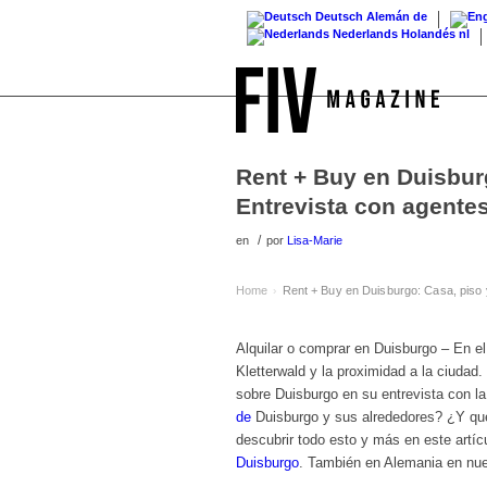
Deutsch
Alemán
de
Nederlands
Holandés
nl
Rent + Buy en Duisbur
Entrevista con agentes
/
en
por
Lisa-Marie
Home
Rent + Buy en Duisburgo: Casa, piso 
›
Alquilar o comprar en Duisburgo – En e
Kletterwald y la proximidad a la ciudad
sobre Duisburgo en su entrevista con la
de
Duisburgo y sus alrededores? ¿Y qué
descubrir todo esto y más en este artí
Duisburgo
. También en Alemania en nue