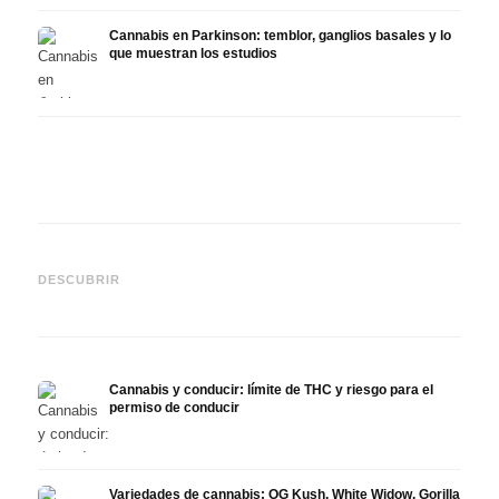
Cannabis en Parkinson: temblor, ganglios basales y lo
que muestran los estudios
Cannabis y TDAH: dopamina,
Cannabis en fibromialgia:
Canna
automedición y lo que
dolor, sueño y sistema
quimi
DESCUBRIR
muestran los estudios
endocanabinoide
Drona
Cannabis y conducir: límite de THC y riesgo para el
permiso de conducir
Variedades de cannabis: OG Kush, White Widow, Gorilla