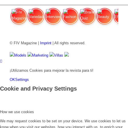
FIV Magazine
Variedades de cannabis:
Interview
Fashion
Brand Quiz
Beauty
Efecto
© FIV Magazine |
Imprint
| All rights reserved.
Models
Marketing
Villas
¡Utilizamos Cookies para mejorar la revista para ti!
OK
Settings
Cookie and Privacy Settings
How we use cookies
We may request cookies to be set on your device. We use cookies to let us
know when you visit our websites, how you interact with us, to enrich your