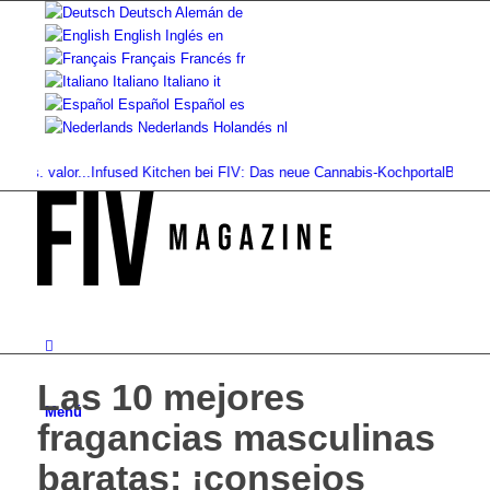
Deutsch
Alemán
de
English
Inglés
en
Français
Francés
fr
Italiano
Italiano
it
Español
Español
es
Nederlands
Holandés
nl
s. valor...
Infused Kitchen bei FIV: Das neue Cannabis-Kochportal
Bebidas de 
Las 10 mejores
Menú
fragancias masculinas
baratas: ¡consejos