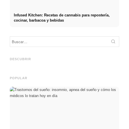
Infused Kitchen: Recetas de cannabis para repostería,
cocinar, barbacoa y bebidas
Práct
empre
Social Media Werbeanzeigen:
Comienzo de carrera tras los
oport
Mehr Verkäufe durch gezieltes
estudios: lo que realmente
y el c
DESCUBRIR
Online Marketing
buscan los reclutadores
carre
POPULAR