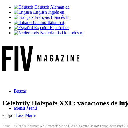
Deutsch
Alemán
de
English
Inglés
en
Français
Francés
fr
Italiano
Italiano
it
Español
Español
es
Nederlands
Holandés
nl
Buscar
Celebrity Hotspots XXL: vacaciones de lujo
Menú
Menú
en
/
por
Lisa-Marie
Home
Celebrity Hotspots XXL: vacaciones de lujo de las estrellas (Mykonos, Bora Bora e I
›