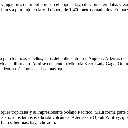
y jugadores de fútbol bordean el popular lago de Como, en Italia. Geor
 libres a puro lujo en la Villa Lago, de 1.400 metros cuadrados. En nu
 para los ricos y bellos, lejos del bullicio de Los Ángeles. Además de l
de vida californiano. Aquí se encuentran Miranda Keer, Lady Gaga, Orla
esidentes más famosos. Lea más aquí.
ques tropicales y al impresionante océano Pacífico. Maui forma parte de 
 cada año a los famosos a la isla volcánica. Además de Oprah Winfrey, q
 Para saber más, haga clic aquí: