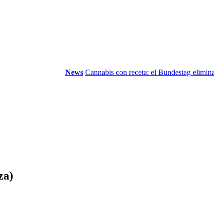
News
Cannabis con receta: el Bundestag elimina la...
V
za)