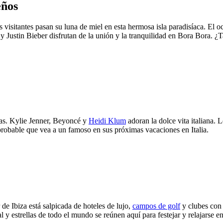
eños
 visitantes pasan su luna de miel en esta hermosa isla paradisíaca. El o
ton y Justin Bieber disfrutan de la unión y la tranquilidad en Bora Bor
rias. Kylie Jenner, Beyoncé y
Heidi Klum
adoran la dolce vita italiana. 
mprobable que vea a un famoso en sus próximas vacaciones en Italia.
r de Ibiza está salpicada de hoteles de lujo,
campos de golf
y clubes con 
 y estrellas de todo el mundo se reúnen aquí para festejar y relajarse en