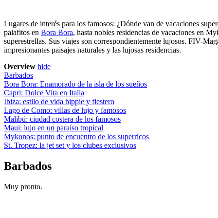
Lugares de interés para los famosos: ¿Dónde van de vacaciones supere
palafitos en
Bora Bora
, hasta nobles residencias de vacaciones en
My
superestrellas. Sus viajes son correspondientemente lujosos. FIV-Magazi
impresionantes paisajes naturales y las lujosas residencias.
Overview
hide
Barbados
Bora Bora: Enamorado de la isla de los sueños
Capri: Dolce Vita en Italia
Ibiza: estilo de vida hippie y fiestero
Lago de Como: villas de lujo y famosos
Malibú: ciudad costera de los famosos
Maui: lujo en un paraíso tropical
Mykonos: punto de encuentro de los superricos
St. Tropez: la jet set y los clubes exclusivos
Barbados
Muy pronto.