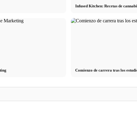
Infused Kitchen: Recetas de cannabi
ting
Comienzo de carrera tras los estudi
Reducir el estrés: lo que realmente
 consejos
recomiendan los médicos – causas, síntomas
Stressursachen: Die
& técnicas
Arbeit, Beziehung 