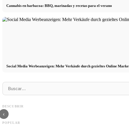
Cannabis en barbacoa: BBQ, marinadas y recetas para el verano
Social Media Werbeanzeigen: Mehr Verkäufe durch gezieltes Online Marke
Práctica profesional en empresas de primer
Financiar los estudios en 2026:
nivel: oportunidades, remuneración y el
Deutschlandstipendium, BAföG y
DESCUBRIR
camino directo hacia la carrera
inteligentes para ahorrar
‹
POPULAR