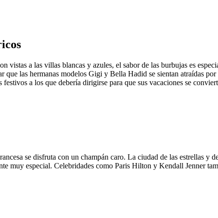
ricos
on vistas a las villas blancas y azules, el sabor de las burbujas es es
ar que las hermanas modelos Gigi y Bella Hadid se sientan atraídas por la
s festivos a los que debería dirigirse para que sus vacaciones se convier
 Francesa se disfruta con un champán caro. La ciudad de las estrellas y d
biente muy especial. Celebridades como Paris Hilton y Kendall Jenner tam