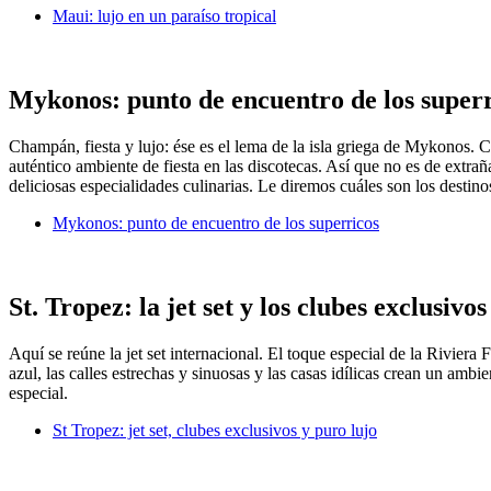
Maui: lujo en un paraíso tropical
Mykonos: punto de encuentro de los super
Champán, fiesta y lujo: ése es el lema de la isla griega de Mykonos. C
auténtico ambiente de fiesta en las discotecas. Así que no es de extrañ
deliciosas especialidades culinarias. Le diremos cuáles son los destino
Mykonos: punto de encuentro de los superricos
St. Tropez: la jet set y los clubes exclusivos
Aquí se reúne la jet set internacional. El toque especial de la Riviera
azul, las calles estrechas y sinuosas y las casas idílicas crean un am
especial.
St Tropez: jet set, clubes exclusivos y puro lujo