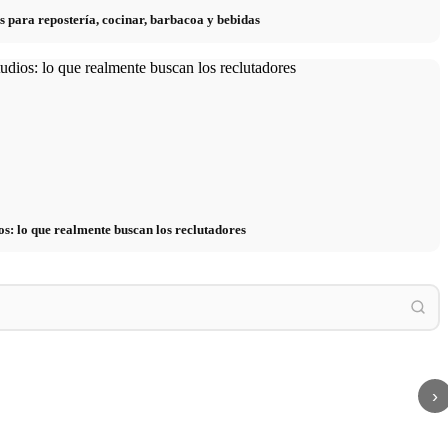
s para repostería, cocinar, barbacoa y bebidas
os: lo que realmente buscan los reclutadores
 häufigsten Auslöser bei
Cortisol: La hormona del estrés, su efecto y
Estrés
und Finanzen
cómo reducirlo
y la ps
›