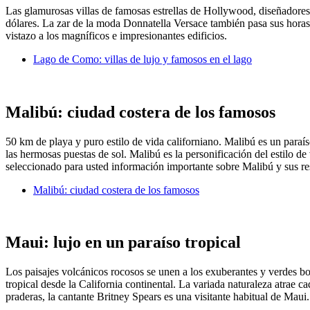
Las glamurosas villas de famosas estrellas de Hollywood, diseñadores 
dólares. La zar de la moda Donnatella Versace también pasa sus horas
vistazo a los magníficos e impresionantes edificios.
Lago de Como: villas de lujo y famosos en el lago
Malibú: ciudad costera de los famosos
50 km de playa y puro estilo de vida californiano. Malibú es un paraíso
las hermosas puestas de sol. Malibú es la personificación del estilo 
seleccionado para usted información importante sobre Malibú y sus r
Malibú: ciudad costera de los famosos
Maui: lujo en un paraíso tropical
Los paisajes volcánicos rocosos se unen a los exuberantes y verdes bos
tropical desde la California continental. La variada naturaleza atrae
praderas, la cantante Britney Spears es una visitante habitual de Maui.