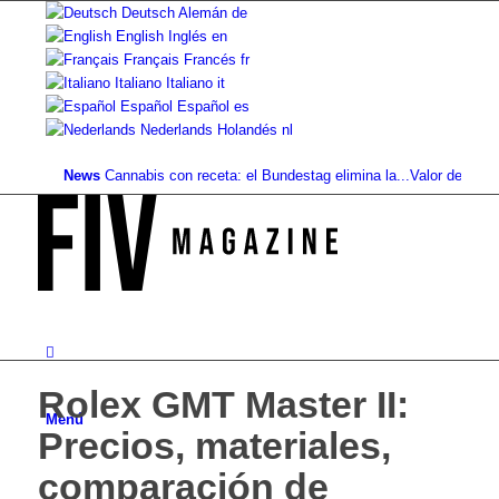
Deutsch
Alemán
de
English
Inglés
en
Français
Francés
fr
Italiano
Italiano
it
Español
Español
es
Nederlands
Holandés
nl
News
Cannabis con receta: el Bundestag elimina la...
Valor del suelo de r
Rolex GMT Master II:
Menú
Precios, materiales,
comparación de