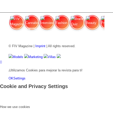
FIV Magazine
Cannabis Vaporizador: ¿Qué
Interview
Fashion
Brand Quiz
Beauty
Precios de
© FIV Magazine |
Imprint
| All rights reserved.
Models
Marketing
Villas
¡Utilizamos Cookies para mejorar la revista para ti!
OK
Settings
Cookie and Privacy Settings
How we use cookies