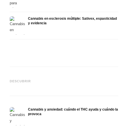
Cannabis en esclerosis múltiple: Sativex, espasticidad
y evidencia
Cannabis y epilepsia: CBD,
CBD y
Epidiolex y el estado actual
Cannabis Oil casero:
puede
DESCUBRIR
de la investigación
decarboxilación e infusión
derma
Cannabis y ansiedad: cuándo el THC ayuda y cuándo la
provoca