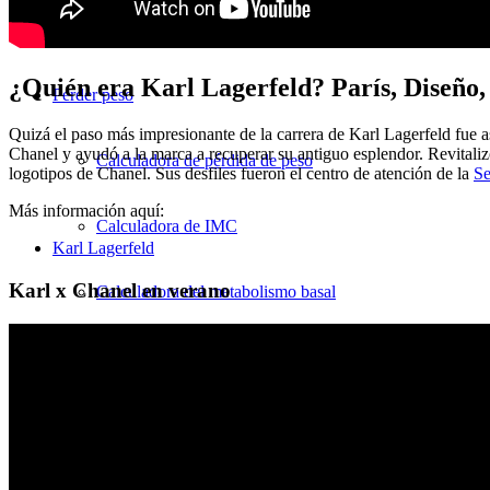
Nutrición
¿Quién era Karl Lagerfeld? París, Diseño,
Perder peso
Quizá el paso más impresionante de la carrera de Karl Lagerfeld fue a
Chanel y ayudó a la marca a recuperar su antiguo esplendor. Revitali
Calculadora de pérdida de peso
logotipos de Chanel. Sus desfiles fueron el centro de atención de la
Se
Más información aquí:
Calculadora de IMC
Karl Lagerfeld
Karl x Chanel en verano
Calculadora del metabolismo basal
Calculadora de necesidades calóricas
Haga clic en la tabla
Tabla de calorías