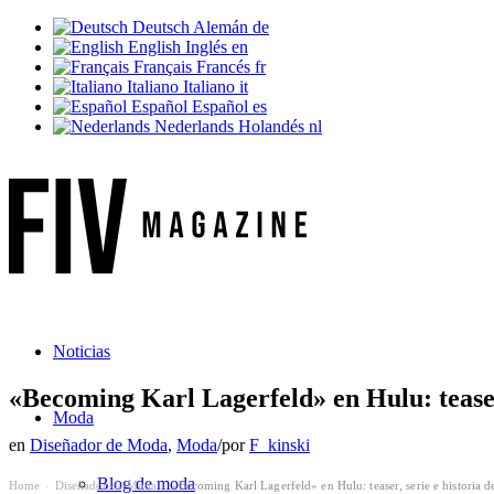
Deutsch
Alemán
de
English
Inglés
en
Français
Francés
fr
Italiano
Italiano
it
Español
Español
es
Nederlands
Holandés
nl
Noticias
«Becoming Karl Lagerfeld» en Hulu: teaser
Moda
en
Diseñador de Moda
,
Moda
/
por
F_kinski
Blog de moda
Home
Diseñador de Moda
«Becoming Karl Lagerfeld» en Hulu: teaser, serie e historia
›
›