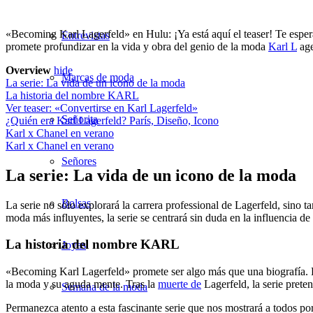
«Becoming Karl Lagerfeld» en Hulu: ¡Ya está aquí el teaser! Te esper
Entrevistas
promete profundizar en la vida y obra del genio de la moda
Karl L
age
Overview
hide
Marcas de moda
La serie: La vida de un icono de la moda
La historia del nombre KARL
Ver teaser: «Convertirse en Karl Lagerfeld»
Señorita
¿Quién era Karl Lagerfeld? París, Diseño, Icono
Karl x Chanel en verano
Karl x Chanel en verano
Señores
La serie: La vida de un icono de la moda
Bolsas
La serie no sólo explorará la carrera professional de Lagerfeld, sino
moda más influyentes, la serie se centrará sin duda en la influencia de
La historia del nombre KARL
Joyas
«Becoming Karl Lagerfeld» promete ser algo más que una biografía. Pr
la moda y su aguda mente. Tras la
muerte de
Lagerfeld, la serie prete
Semana de la moda
Permanezca atento a esta fascinante serie que nos mostrará a todos 