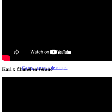
Bienes raíces
Blog inmobiliario
Tipos de inmuebles
Comprar su primer piso
Gastos accesorios de compra
Karl x Chanel en verano
Errores durante la compra
Conozca la propiedad