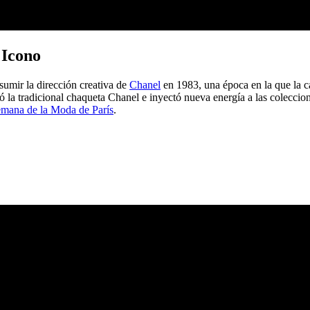
 Icono
sumir la dirección creativa de
Chanel
en 1983, una época en la que la c
zó la tradicional chaqueta Chanel e inyectó nueva energía a las colecci
mana de la Moda de París
.