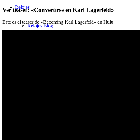
Relojes
Ver teaser: «Convertirse en Karl Lagerfeld»
Este es el teaser de «Becoming Karl Lagerfeld» en Hulu.
Relojes Blog
Bvlgari
Cartier
Patek Philippe
Rolex
Tiffany & Co
Belleza