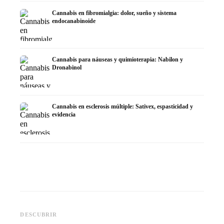
Cannabis en fibromialgia: dolor, sueño y sistema
endocanabinoide
Cannabis para náuseas y quimioterapia: Nabilon y
Dronabinol
Cannabis en esclerosis múltiple: Sativex, espasticidad y
evidencia
Cannabis y epilepsia: CBD,
CBD y p
Epidiolex y el estado actual de
Cannabis Oil casero:
puede h
DESCUBRIR
la investigación
decarboxilación e infusión
dermat