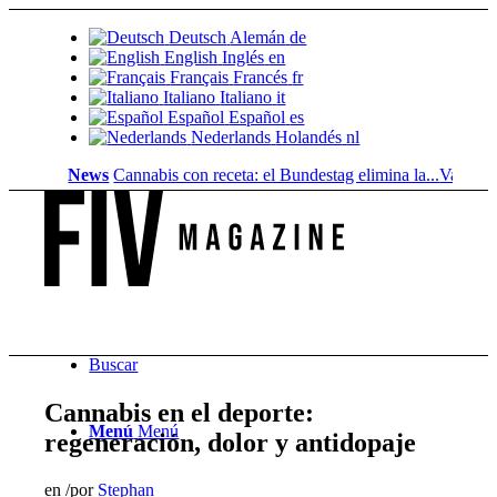
Deutsch
Alemán
de
English
Inglés
en
Français
Francés
fr
Italiano
Italiano
it
Español
Español
es
Nederlands
Holandés
nl
News
Cannabis con receta: el Bundestag elimina la...
Valor del su
Buscar
Cannabis en el deporte:
Menú
Menú
regeneración, dolor y antidopaje
en
/
por
Stephan