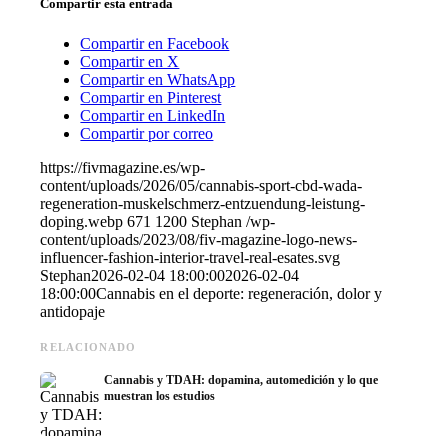
Compartir esta entrada
Compartir en Facebook
Compartir en X
Compartir en WhatsApp
Compartir en Pinterest
Compartir en LinkedIn
Compartir por correo
https://fivmagazine.es/wp-
content/uploads/2026/05/cannabis-sport-cbd-wada-
regeneration-muskelschmerz-entzuendung-leistung-
doping.webp
671
1200
Stephan
/wp-
content/uploads/2023/08/fiv-magazine-logo-news-
influencer-fashion-interior-travel-real-esates.svg
Stephan
2026-02-04 18:00:00
2026-02-04
18:00:00
Cannabis en el deporte: regeneración, dolor y
antidopaje
RELACIONADO
Cannabis y TDAH: dopamina, automedición y lo que
muestran los estudios