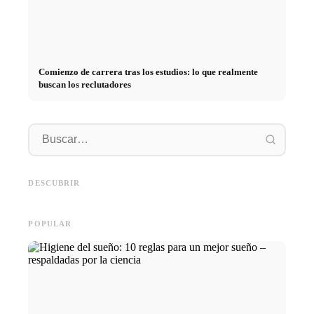
Comienzo de carrera tras los estudios: lo que realmente
buscan los reclutadores
Práctica profesional en
empresas de primer nivel:
Financiar los estudios en 2026:
Reducir 
oportunidades, remuneración y
Deutschlandstipendium, BAföG
realmen
el camino directo hacia la
y consejos inteligentes para
médicos
DESCUBRIR
carrera
ahorrar
técnica
POPULAR