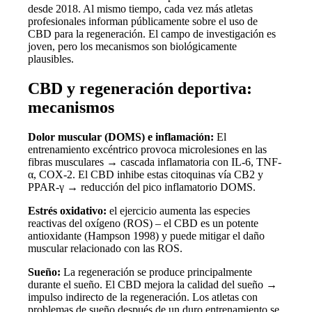
desde 2018. Al mismo tiempo, cada vez más atletas
profesionales informan públicamente sobre el uso de
CBD para la regeneración. El campo de investigación es
joven, pero los mecanismos son biológicamente
plausibles.
CBD y regeneración deportiva:
mecanismos
Dolor muscular (DOMS) e inflamación:
El
entrenamiento excéntrico provoca microlesiones en las
fibras musculares → cascada inflamatoria con IL-6, TNF-
α, COX-2. El CBD inhibe estas citoquinas vía CB2 y
PPAR-γ → reducción del pico inflamatorio DOMS.
Estrés oxidativo:
el ejercicio aumenta las especies
reactivas del oxígeno (ROS) – el CBD es un potente
antioxidante (Hampson 1998) y puede mitigar el daño
muscular relacionado con las ROS.
Sueño:
La regeneración se produce principalmente
durante el sueño. El CBD mejora la calidad del sueño →
impulso indirecto de la regeneración. Los atletas con
problemas de sueño después de un duro entrenamiento se