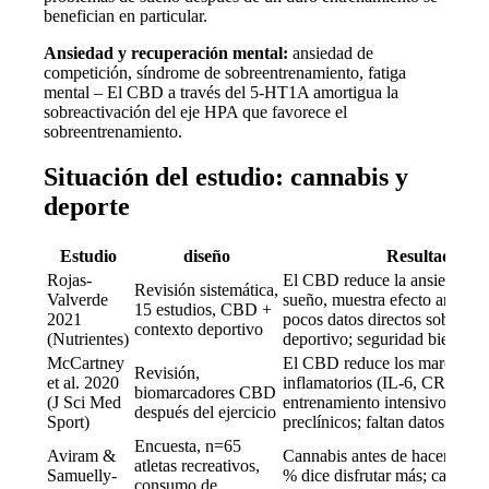
benefician en particular.
Ansiedad y recuperación mental:
ansiedad de
competición, síndrome de sobreentrenamiento, fatiga
mental – El CBD a través del 5-HT1A amortigua la
sobreactivación del eje HPA que favorece el
sobreentrenamiento.
Situación del estudio: cannabis y
deporte
Estudio
diseño
Resultado
Rojas-
El CBD reduce la ansiedad, m
Revisión sistemática,
Valverde
sueño, muestra efecto antiinfl
15 estudios, CBD +
2021
pocos datos directos sobre re
contexto deportivo
(Nutrientes)
deportivo; seguridad bien est
McCartney
El CBD reduce los marcador
Revisión,
et al. 2020
inflamatorios (IL-6, CRP) tras
biomarcadores CBD
(J Sci Med
entrenamiento intensivo en m
después del ejercicio
Sport)
preclínicos; faltan datos en 
Encuesta, n=65
Aviram &
Cannabis antes de hacer depor
atletas recreativos,
Samuelly-
% dice disfrutar más; cannabi
consumo de