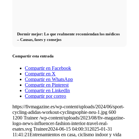
Dormir mejor: Lo que realmente recomiendan los médicos
– Causas, fases y consejos
Compartir esta entrada
Compartir en Facebook
Compartir en X
Compartir en WhatsApp
Compartir en Pinterest
Compartir en LinkedIn
Compartir por correo
https://fivmagazine.es/wp-content/uploads/2024/06/sport-
cycling-adidas-workout-cyclingsophie-neu-1.jpg
600
1200
Trainee
/wp-content/uploads/2023/08/fiv-magazine-
logo-news-influencer-fashion-interior-travel-real-
esates.svg
Trainee
2024-06-15 04:00:31
2025-01-31
11:41:21
Entrenamientos en casa, ciclismo indoor y vida