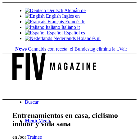
Deutsch
Alemán
de
English
Inglés
en
Français
Francés
fr
Italiano
Italiano
it
Español
Español
es
Nederlands
Holandés
nl
News
Cannabis con receta: el Bundestag elimina la...
Valor del suelo
Buscar
Entrenamientos en casa, ciclismo
Menú
Menú
indoor y vida sana
en
/
por
Trainee