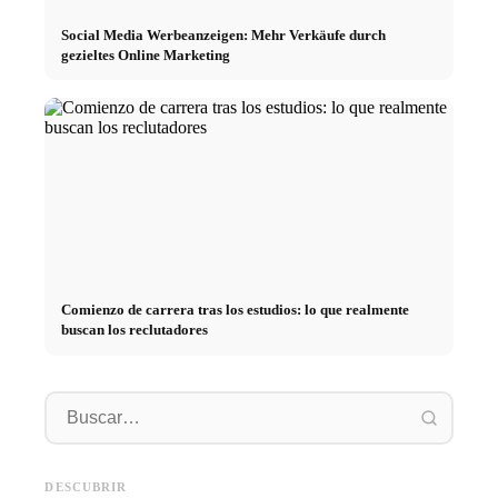
Social Media Werbeanzeigen: Mehr Verkäufe durch
gezieltes Online Marketing
Comienzo de carrera tras los estudios: lo que realmente
buscan los reclutadores
Práctica profesional en
empresas de primer nivel:
Financiar los estudios en 2026:
Reducir 
oportunidades, remuneración y
Deutschlandstipendium, BAföG
realmen
el camino directo hacia la
y consejos inteligentes para
médicos
DESCUBRIR
carrera
ahorrar
técnica