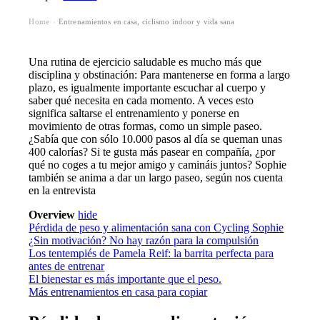
Home
Entrenamientos en casa, ciclismo indoor y vida sana
›
Una rutina de ejercicio saludable es mucho más que
disciplina y obstinación: Para mantenerse en forma a largo
plazo, es igualmente importante escuchar al cuerpo y
saber qué necesita en cada momento. A veces esto
significa saltarse el entrenamiento y ponerse en
movimiento de otras formas, como un simple paseo.
¿Sabía que con sólo 10.000 pasos al día se queman unas
400 calorías? Si te gusta más pasear en compañía, ¿por
qué no coges a tu mejor amigo y camináis juntos? Sophie
también se anima a dar un largo paseo, según nos cuenta
en la entrevista
Overview
hide
Pérdida de peso y alimentación sana con Cycling Sophie
¿Sin motivación? No hay razón para la compulsión
Los tentempiés de Pamela Reif: la barrita perfecta para
antes de entrenar
El bienestar es más importante que el peso.
Más entrenamientos en casa para copiar