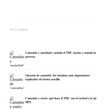
Cannabis y epilepsia: CBD,
CBD y p
Epidiolex y el estado actual de
Cannabis Oil casero:
puede h
DESCUBRIR
la investigación
decarboxilación e infusión
dermat
Cannabis y ansiedad: cuándo el THC ayuda y cuándo la
provoca
Glosario de cannabis: los términos más importantes
explicados de forma sencilla
Cannabis y estrés: qué hace el THC con el cortisol y la eje
HPA