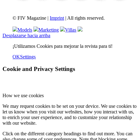
FIV Magazine
Variedades de cannabis:
Interview
Fashion
Brand Quiz
Beauty
© FIV Magazine |
Imprint
| All rights reserved.
Models
Marketing
Villas
Desplazarse hacia arriba
¡Utilizamos Cookies para mejorar la revista para ti!
OK
Settings
Cookie and Privacy Settings
How we use cookies
We may request cookies to be set on your device. We use cookies to
let us know when you visit our websites, how you interact with us,
to enrich your user experience, and to customize your relationship
with our website.
Click on the different category headings to find out more. You can
also change some of your preferences. Note that blocking some