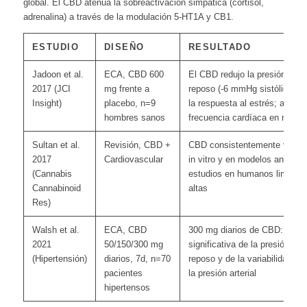
global. El CBD atenúa la sobreactivación simpática (cortisol,
adrenalina) a través de la modulación 5-HT1A y CB1.
ESTUDIO
DISEÑO
RESULTADO
Jadoon et al.
ECA, CBD 600
El CBD redujo la presión arter
2017 (JCI
mg frente a
reposo (-6 mmHg sistólica); a
Insight)
placebo, n=9
la respuesta al estrés; aumen
hombres sanos
frecuencia cardíaca en repos
Sultan et al.
Revisión, CBD +
CBD consistentemente vasodi
2017
Cardiovascular
in vitro y en modelos animale
(Cannabis
estudios en humanos limitado
Cannabinoid
altas
Res)
Walsh et al.
ECA, CBD
300 mg diarios de CBD: reduc
2021
50/150/300 mg
significativa de la presión arte
(Hipertensión)
diarios, 7d, n=70
reposo y de la variabilidad no
pacientes
la presión arterial
hipertensos