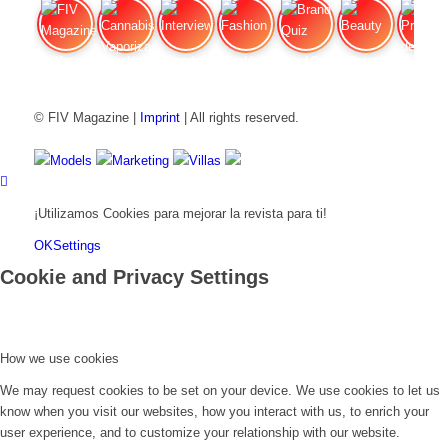
FIV Magazine
Cannabis Vaporizador: ¿Qué
Interview
Fashion
Brand Quiz
Beauty
Precios de
© FIV Magazine |
Imprint
| All rights reserved.
Models
Marketing
Villas
¡Utilizamos Cookies para mejorar la revista para ti!
OK
Settings
Cookie and Privacy Settings
How we use cookies
We may request cookies to be set on your device. We use cookies to let us
know when you visit our websites, how you interact with us, to enrich your
user experience, and to customize your relationship with our website.