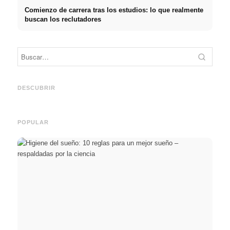
Comienzo de carrera tras los estudios: lo que realmente
buscan los reclutadores
Práctica profesional en
Financiar los estudios en
empresas de primer nivel:
2026:
Reduci
oportunidades, remuneración
Deutschlandstipendium,
realm
y el camino directo hacia la
BAföG y consejos
médic
DESCUBRIR
carrera
inteligentes para ahorrar
& téc
POPULAR