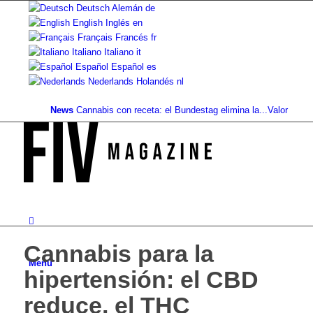
Deutsch
Alemán
de
English
Inglés
en
Français
Francés
fr
Italiano
Italiano
it
Español
Español
es
Nederlands
Holandés
nl
News
Cannabis con receta: el Bundestag elimina la...
Valor del suelo 
Cannabis para la
Menú
hipertensión: el CBD
reduce, el THC