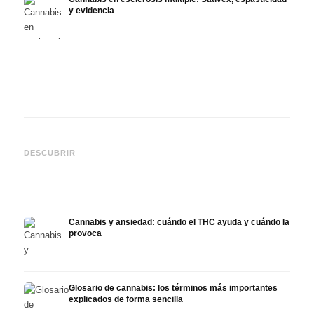
y evidencia
Cannabis y epilepsia: CBD,
CBD y
Epidiolex y el estado actual
Cannabis Oil casero:
puede
DESCUBRIR
de la investigación
decarboxilación e infusión
derma
Cannabis y ansiedad: cuándo el THC ayuda y cuándo la
provoca
Glosario de cannabis: los términos más importantes
explicados de forma sencilla