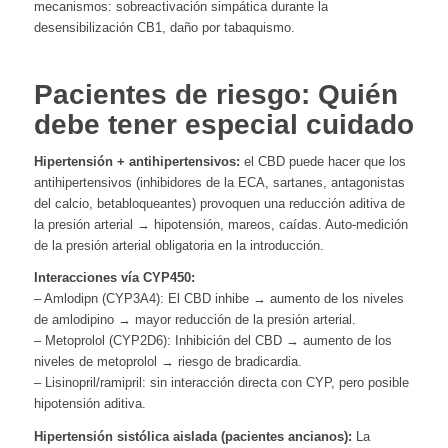
mecanismos: sobreactivación simpática durante la
desensibilización CB1, daño por tabaquismo.
Pacientes de riesgo: Quién
debe tener especial cuidado
Hipertensión + antihipertensivos:
el CBD puede hacer que los
antihipertensivos (inhibidores de la ECA, sartanes, antagonistas
del calcio, betabloqueantes) provoquen una reducción aditiva de
la presión arterial → hipotensión, mareos, caídas. Auto-medición
de la presión arterial obligatoria en la introducción.
Interacciones vía CYP450:
– Amlodipn (CYP3A4): El CBD inhibe → aumento de los niveles
de amlodipino → mayor reducción de la presión arterial.
– Metoprolol (CYP2D6): Inhibición del CBD → aumento de los
niveles de metoprolol → riesgo de bradicardia.
– Lisinopril/ramipril: sin interacción directa con CYP, pero posible
hipotensión aditiva.
Hipertensión sistólica aislada (pacientes ancianos):
La