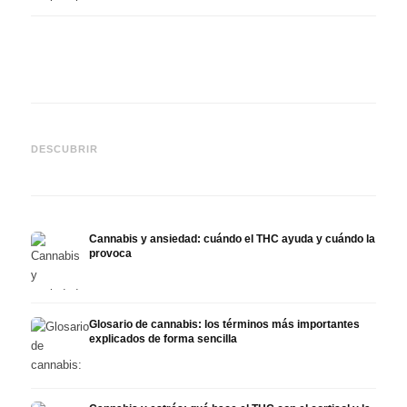
Cannabis y epilepsia: CBD,
CBD y
Epidiolex y el estado actual
Cannabis Oil casero:
puede
DESCUBRIR
de la investigación
decarboxilación e infusión
derma
Cannabis y ansiedad: cuándo el THC ayuda y cuándo la
provoca
Glosario de cannabis: los términos más importantes
explicados de forma sencilla