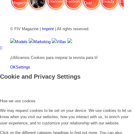
FIV Magazine
Variedades de cannabis:
Interview
Fashion
Brand Quiz
Beauty
Efecto
© FIV Magazine |
Imprint
| All rights reserved.
Models
Marketing
Villas
¡Utilizamos Cookies para mejorar la revista para ti!
OK
Settings
Cookie and Privacy Settings
How we use cookies
We may request cookies to be set on your device. We use cookies to let us
know when you visit our websites, how you interact with us, to enrich your
user experience, and to customize your relationship with our website.
Click on the different category headings to find out more. You can also