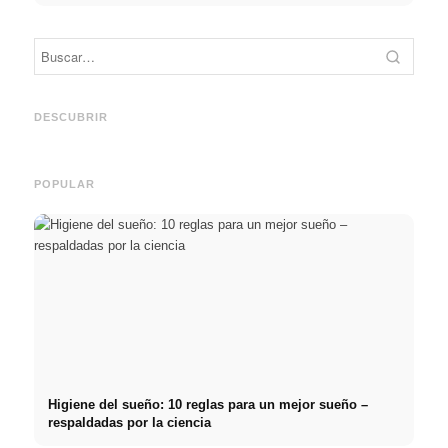
Práctica profesional en
Financiar los estudios en
empresas de primer nivel:
2026:
Reduci
oportunidades, remuneración
Deutschlandstipendium,
realm
y el camino directo hacia la
BAföG y consejos
médic
DESCUBRIR
carrera
inteligentes para ahorrar
& téc
POPULAR
Higiene del sueño: 10 reglas para un mejor sueño –
respaldadas por la ciencia