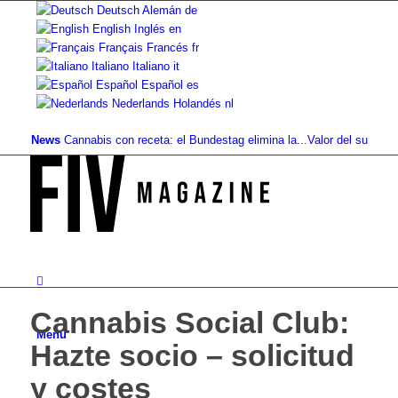
Deutsch
Alemán
de
English
Inglés
en
Français
Francés
fr
Italiano
Italiano
it
Español
Español
es
Nederlands
Holandés
nl
News
Cannabis con receta: el Bundestag elimina la...
Valor del suelo de refer
Cannabis Social Club:
Menú
Hazte socio – solicitud
y costes