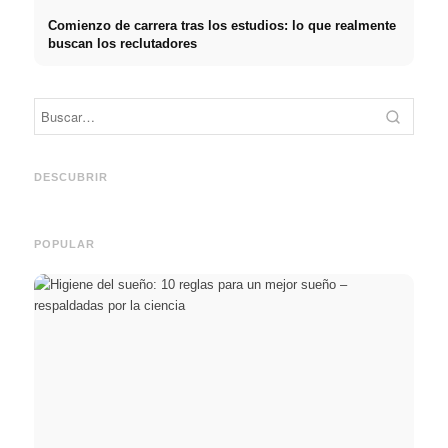
Comienzo de carrera tras los estudios: lo que realmente
buscan los reclutadores
Práctica profesional en
Financiar los estudios en
empresas de primer nivel:
2026:
Reduci
oportunidades, remuneración
Deutschlandstipendium,
realm
y el camino directo hacia la
BAföG y consejos
médic
DESCUBRIR
carrera
inteligentes para ahorrar
& téc
POPULAR