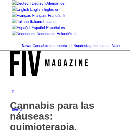
Deutsch
Alemán
de
English
Inglés
en
Français
Francés
fr
Italiano
Italiano
it
Español
Español
es
Nederlands
Holandés
nl
News
Cannabis con receta: el Bundestag elimina la...
Valor del suelo 
Cannabis para las
Menú
náuseas:
quimioterapia,