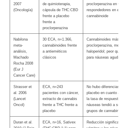
2007
de quimioterapia,
proclorperazina en CINV
(Oncología)
cápsula de THC:CBD
respondedores en el gru
frente a placebo
cannabinoide
frente a
proclorperazina
Nabilona
30 ECA, n=1.366,
Cannabinoides más efic
meta-
cannabinoides frente
proclorperazina, metoclo
análisis,
a antieméticos
haloperidol; peor que on
Machado
clásicos
para náuseas agudas
Rocha 2008
(Eur J
Cancer Care)
Strasser et
ECA, n=243
No hubo diferencias con 
al. 2006
pacientes con cáncer,
placebo en cuanto al apet
(Lancet
extracto de cannabis
la tasa de respuesta a la
Oncol)
frente a THC frente a
náuseas tendió a ser mej
placebo
grupos de cannabinoides
Duran et al.
ECA, n=16, Sativex
Reducción significativa d