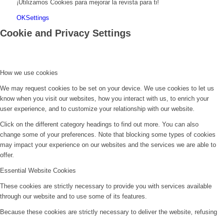
show or modify cookies from other domains. You can check these in your
browser security settings.
Check to enable permanent hiding of message bar and refuse all cookies
if you do not opt in. We need 2 cookies to store this setting. Otherwise you
will be prompted again when opening a new browser window or new a tab.
Click to enable/disable essential site cookies.
Google Analytics Cookies
These cookies collect information that is used either in aggregate form to
help us understand how our website is being used or how effective our
marketing campaigns are, or to help us customize our website and
application for you in order to enhance your experience.
If you do not want that we track your visit to our site you can disable tracking
in your browser here:
Click to enable/disable Google Analytics tracking.
Other external services
We also use different external services like Google Webfonts, Google Maps,
and external Video providers. Since these providers may collect personal
data like your IP address we allow you to block them here. Please be aware