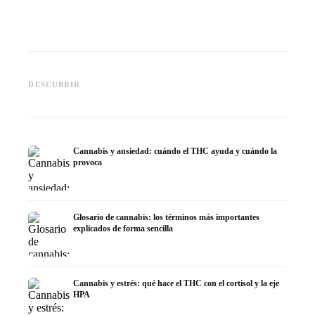
Cannabis y epilepsia: CBD,
CBD y p
Epidiolex y el estado actual de
Cannabis Oil casero:
puede h
DESCUBRIR
la investigación
decarboxilación e infusión
dermat
Cannabis y ansiedad: cuándo el THC ayuda y cuándo la
provoca
Glosario de cannabis: los términos más importantes
explicados de forma sencilla
Cannabis y estrés: qué hace el THC con el cortisol y la eje
HPA