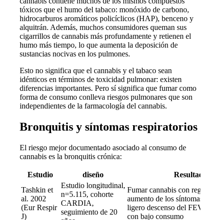
cannabis contiene muchos de los mismos compuestos
tóxicos que el humo del tabaco: monóxido de carbono,
hidrocarburos aromáticos policíclicos (HAP), benceno y
alquitrán. Además, muchos consumidores queman sus
cigarrillos de cannabis más profundamente y retienen el
humo más tiempo, lo que aumenta la deposición de
sustancias nocivas en los pulmones.
Esto no significa que el cannabis y el tabaco sean
idénticos en términos de toxicidad pulmonar: existen
diferencias importantes. Pero sí significa que fumar como
forma de consumo conlleva riesgos pulmonares que son
independientes de la farmacología del cannabis.
Bronquitis y síntomas respiratorios
El riesgo mejor documentado asociado al consumo de
cannabis es la bronquitis crónica:
Estudio
diseño
Resultado
Estudio longitudinal,
Tashkin et
Fumar cannabis con regularid
n=5.115, cohorte
al. 2002
aumento de los síntomas de br
CARDIA,
(Eur Respir
ligero descenso del FEV1; si
seguimiento de 20
J)
con bajo consumo