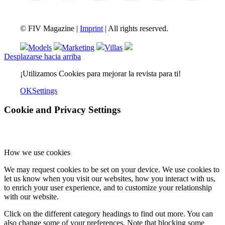
FIV Magazine
Variedades de cannabis:
Interview
Fashion
Brand Quiz
Beauty
© FIV Magazine |
Imprint
| All rights reserved.
Models
Marketing
Villas
Desplazarse hacia arriba
¡Utilizamos Cookies para mejorar la revista para ti!
OK
Settings
Cookie and Privacy Settings
How we use cookies
We may request cookies to be set on your device. We use cookies to
let us know when you visit our websites, how you interact with us,
to enrich your user experience, and to customize your relationship
with our website.
Click on the different category headings to find out more. You can
also change some of your preferences. Note that blocking some