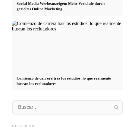
Social Media Werbeanzeigen: Mehr Verkäufe durch
gezieltes Online Marketing
Comienzo de carrera tras los estudios: lo que realmente
buscan los reclutadores
Práctica profesional en
empresas de primer nivel:
Financiar los estudios en 2026:
Reducir 
oportunidades, remuneración y
Deutschlandstipendium, BAföG
realmen
el camino directo hacia la
y consejos inteligentes para
médicos
DESCUBRIR
carrera
ahorrar
técnica