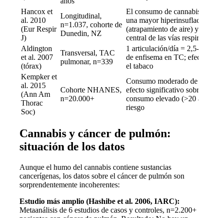
años
Hancox et
El consumo de cannabis se as
Longitudinal,
al. 2010
una mayor hiperinsuflación 
n=1.037, cohorte de
(Eur Respir
(atrapamiento de aire) y obstr
Dunedin, NZ
J)
central de las vías respiratoria
Aldington
1 articulación/día = 2,5-5× m
Transversal, TAC
et al. 2007
de enfisema en TC; efecto sin
pulmonar, n=339
(tórax)
el tabaco
Kempker et
Consumo moderado de cannab
al. 2015
Cohorte NHANES,
efecto significativo sobre la
(Ann Am
n=20.000+
consumo elevado (>20 años):
Thorac
riesgo
Soc)
Cannabis y cáncer de pulmón:
situación de los datos
Aunque el humo del cannabis contiene sustancias
cancerígenas, los datos sobre el cáncer de pulmón son
sorprendentemente incoherentes:
Estudio más amplio (Hashibe et al. 2006, IARC):
Metaanálisis de 6 estudios de casos y controles, n=2.200+