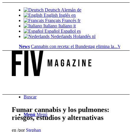
Deutsch
Alemán
de
English
Inglés
en
Français
Francés
fr
Italiano
Italiano
it
Español
Español
es
Nederlands
Holandés
nl
News
Cannabis con receta: el Bundestag elimina la...
Valor del su
Buscar
Fumar cannabis y los pulmones:
Menú
Menú
riesgos, estudios y alternativas
en
/
por
Stephan