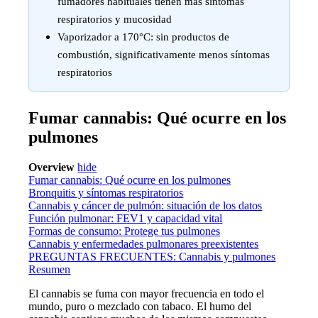
fumadores habituales tienen más síntomas
respiratorios y mucosidad
Vaporizador a 170°C: sin productos de
combustión, significativamente menos síntomas
respiratorios
Fumar cannabis: Qué ocurre en los
pulmones
Overview
hide
Fumar cannabis: Qué ocurre en los pulmones
Bronquitis y síntomas respiratorios
Cannabis y cáncer de pulmón: situación de los datos
Función pulmonar: FEV1 y capacidad vital
Formas de consumo: Protege tus pulmones
Cannabis y enfermedades pulmonares preexistentes
PREGUNTAS FRECUENTES: Cannabis y pulmones
Resumen
El cannabis se fuma con mayor frecuencia en todo el
mundo, puro o mezclado con tabaco. El humo del