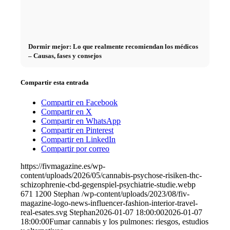
Dormir mejor: Lo que realmente recomiendan los médicos
– Causas, fases y consejos
Compartir esta entrada
Compartir en Facebook
Compartir en X
Compartir en WhatsApp
Compartir en Pinterest
Compartir en LinkedIn
Compartir por correo
https://fivmagazine.es/wp-
content/uploads/2026/05/cannabis-psychose-risiken-thc-
schizophrenie-cbd-gegenspiel-psychiatrie-studie.webp
671
1200
Stephan
/wp-content/uploads/2023/08/fiv-
magazine-logo-news-influencer-fashion-interior-travel-
real-esates.svg
Stephan
2026-01-07 18:00:00
2026-01-07
18:00:00
Fumar cannabis y los pulmones: riesgos, estudios