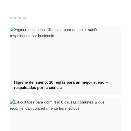
carrera
inteligentes para ahorrar
& téc
POPULAR
Higiene del sueño: 10 reglas para un mejor sueño –
respaldadas por la ciencia