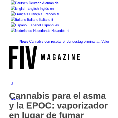
Deutsch
Alemán
de
English
Inglés
en
Français
Francés
fr
Italiano
Italiano
it
Español
Español
es
Nederlands
Holandés
nl
News
Cannabis con receta: el Bundestag elimina la...
Valor del suelo 
Cannabis para el asma
Menú
y la EPOC: vaporizador
en lugar de fumar