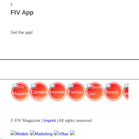
FIV App
Get the app!
FIV Magazine
Cannabis y TDAH:
Interview
Fashion
Brand Quiz
Beauty
Valor del
© FIV Magazine |
Imprint
| All rights reserved.
Models
Marketing
Villas