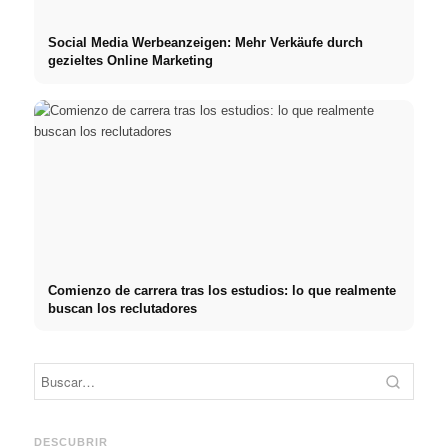
Social Media Werbeanzeigen: Mehr Verkäufe durch
gezieltes Online Marketing
Comienzo de carrera tras los estudios: lo que realmente
buscan los reclutadores
Práctica profesional en
Financiar los estudios en
empresas de primer nivel:
2026:
Reduci
oportunidades, remuneración
Deutschlandstipendium,
realm
y el camino directo hacia la
BAföG y consejos
médic
DESCUBRIR