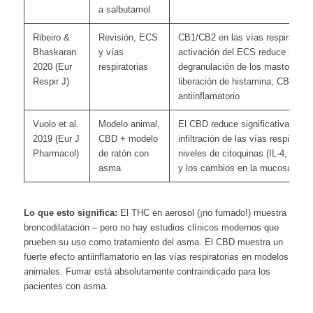
a salbutamol
Ribeiro &
Revisión, ECS
CB1/CB2 en las vías respiratorias
Bhaskaran
y vías
activación del ECS reduce la
2020 (Eur
respiratorias
degranulación de los mastocitos 
Respir J)
liberación de histamina; CB2
antiinflamatorio
Vuolo et al.
Modelo animal,
El CBD reduce significativamente
2019 (Eur J
CBD + modelo
infiltración de las vías respiratori
Pharmacol)
de ratón con
niveles de citoquinas (IL-4, IL-13
asma
y los cambios en la mucosa
Lo que esto significa:
El THC en aerosol (¡no fumado!) muestra
broncodilatación – pero no hay estudios clínicos modernos que
prueben su uso como tratamiento del asma. El CBD muestra un
fuerte efecto antiinflamatorio en las vías respiratorias en modelos
animales. Fumar está absolutamente contraindicado para los
pacientes con asma.