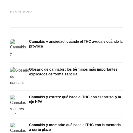
Cannabis y epilepsia: CBD,
CBD y
Epidiolex y el estado actual
Cannabis Oil casero:
puede
DESCUBRIR
de la investigación
decarboxilación e infusión
derma
Cannabis y ansiedad: cuándo el THC ayuda y cuándo la
provoca
Glosario de cannabis: los términos más importantes
explicados de forma sencilla
Cannabis y estrés: qué hace el THC con el cortisol y la
eje HPA
Cannabis y memoria: qué hace el THC con la memoria
a corto plazo