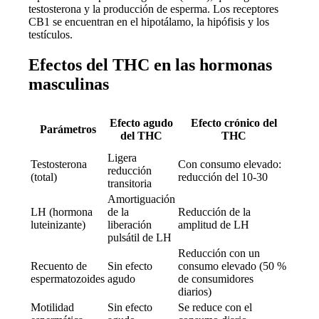
testosterona y la producción de esperma. Los receptores
CB1 se encuentran en el hipotálamo, la hipófisis y los
testículos.
Efectos del THC en las hormonas
masculinas
Rec
Efecto agudo
Efecto crónico del
Parámetros
del THC
THC
abs
Ligera
4-8 s
Testosterona
Con consumo elevado:
reducción
hasta 
(total)
reducción del 10-30
transitoria
norma
Amortiguación
LH (hormona
de la
Reducción de la
4-6 s
luteinizante)
liberación
amplitud de LH
pulsátil de LH
Reducción con un
3-4 m
Recuento de
Sin efecto
consumo elevado (50 %
madur
espermatozoides
agudo
de consumidores
esper
diarios)
días)
Motilidad
Sin efecto
Se reduce con el
3 mes