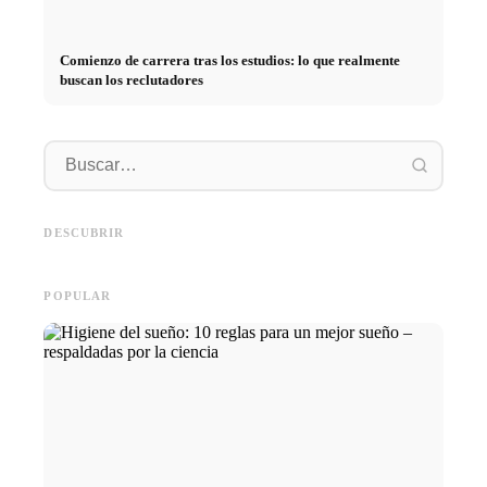
Comienzo de carrera tras los estudios: lo que realmente
buscan los reclutadores
Práctica profesional en
empresas de primer nivel:
Financiar los estudios en 2026:
Reducir 
oportunidades, remuneración y
Deutschlandstipendium, BAföG
realmen
el camino directo hacia la
y consejos inteligentes para
médicos
DESCUBRIR
carrera
ahorrar
técnica
POPULAR