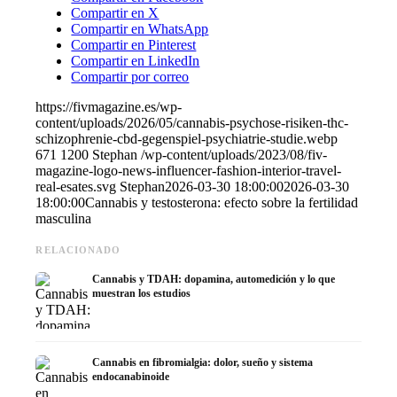
Compartir en X
Compartir en WhatsApp
Compartir en Pinterest
Compartir en LinkedIn
Compartir por correo
https://fivmagazine.es/wp-
content/uploads/2026/05/cannabis-psychose-risiken-thc-
schizophrenie-cbd-gegenspiel-psychiatrie-studie.webp
671
1200
Stephan
/wp-content/uploads/2023/08/fiv-
magazine-logo-news-influencer-fashion-interior-travel-
real-esates.svg
Stephan
2026-03-30 18:00:00
2026-03-30
18:00:00
Cannabis y testosterona: efecto sobre la fertilidad
masculina
RELACIONADO
Cannabis y TDAH: dopamina, automedición y lo que
muestran los estudios
Cannabis en fibromialgia: dolor, sueño y sistema
endocanabinoide