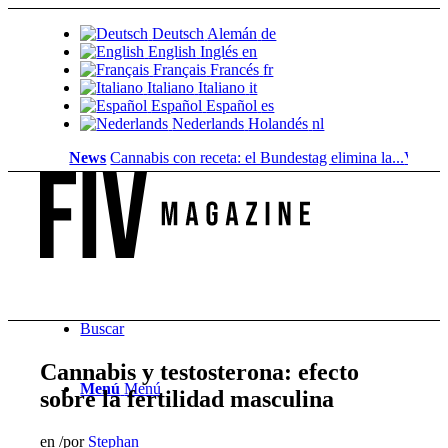
Deutsch
Alemán
de
English
Inglés
en
Français
Francés
fr
Italiano
Italiano
it
Español
Español
es
Nederlands
Holandés
nl
News
Cannabis con receta: el Bundestag elimina la...
Valor del s
Buscar
Cannabis y testosterona: efecto
Menú
Menú
sobre la fertilidad masculina
en
/
por
Stephan