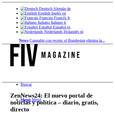
Deutsch
Alemán
de
English
Inglés
en
Français
Francés
fr
Italiano
Italiano
it
Español
Español
es
Nederlands
Holandés
nl
News
Cannabis con receta: el Bundestag elimina la...
Valor del 
Buscar
ZenNews24: El nuevo portal de
Menú
Menú
noticias y política – diario, gratis,
directo