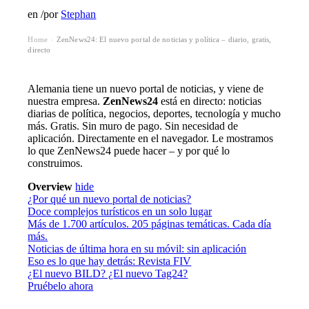
en
/
por
Stephan
Home
ZenNews24: El nuevo portal de noticias y política – diario, gratis,
›
directo
Alemania tiene un nuevo portal de noticias, y viene de
nuestra empresa.
ZenNews24
está en directo: noticias
diarias de política, negocios, deportes, tecnología y mucho
más. Gratis. Sin muro de pago. Sin necesidad de
aplicación. Directamente en el navegador. Le mostramos
lo que ZenNews24 puede hacer – y por qué lo
construimos.
Overview
hide
¿Por qué un nuevo portal de noticias?
Doce complejos turísticos en un solo lugar
Más de 1.700 artículos. 205 páginas temáticas. Cada día
más.
Noticias de última hora en su móvil: sin aplicación
Eso es lo que hay detrás: Revista FIV
¿El nuevo BILD? ¿El nuevo Tag24?
Pruébelo ahora