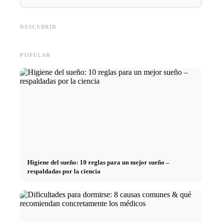
Práctica profesional en
empresas de primer nivel:
Financiar los estudios en 2026:
Reducir 
oportunidades, remuneración y
Deutschlandstipendium, BAföG
realmen
el camino directo hacia la
y consejos inteligentes para
médicos
DESCUBRIR
carrera
ahorrar
técnica
POPULAR
Higiene del sueño: 10 reglas para un mejor sueño –
respaldadas por la ciencia