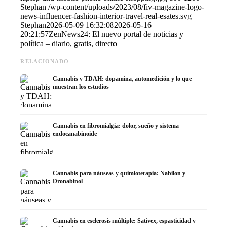
Stephan
/wp-content/uploads/2023/08/fiv-magazine-logo-
news-influencer-fashion-interior-travel-real-esates.svg
Stephan
2026-05-09 16:32:08
2026-05-16
20:21:57
ZenNews24: El nuevo portal de noticias y
política – diario, gratis, directo
RELACIONADO
Cannabis y TDAH: dopamina, automedición y lo que
muestran los estudios
Cannabis en fibromialgia: dolor, sueño y sistema
endocanabinoide
Cannabis para náuseas y quimioterapia: Nabilon y
Dronabinol
Cannabis en esclerosis múltiple: Sativex, espasticidad y