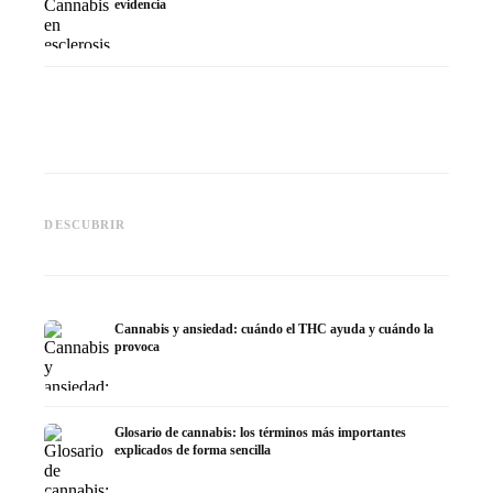
evidencia
Cannabis y epilepsia: CBD,
CBD y p
Epidiolex y el estado actual de
Cannabis Oil casero:
puede h
DESCUBRIR
la investigación
decarboxilación e infusión
dermat
Cannabis y ansiedad: cuándo el THC ayuda y cuándo la
provoca
Glosario de cannabis: los términos más importantes
explicados de forma sencilla