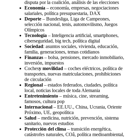
disputa por la coalición, análisis de las elecciones
Economía
– economía, empresas, negociaciones
salariales, política presupuestaria, DAX
Deporte
– Bundesliga, Liga de Campeones,
selección nacional, tenis, automovilismo, Juegos
Olímpicos
Tecnología
– Inteligencia artificial, smartphones,
ciberseguridad, big tech, política digital
Sociedad
: asuntos sociales, vivienda, educación,
familia, generaciones, temas cotidianos
Finanzas
– bolsa, pensiones, mercado inmobiliario,
inversión, impuestos
Coches
y movilidad
– coches eléctricos, política de
transportes, nuevas matriculaciones, prohibiciones
de circulación
Regional
– estados federados, ciudades, política
local, noticias locales de toda Alemania
Entretenimiento
– música, cine, streaming,
famosos, cultura pop
Internacional
– EE.UU., China, Ucrania, Oriente
Próximo, UE, geopolítica
Salud
– medicina, nutrición, prevención, sistema
sanitario, nuevos estudios
Protección del clima
– transición energética,
catástrofes naturales, COâ, política medioambiental,