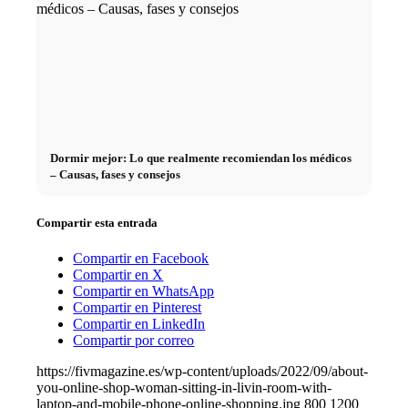
Dormir mejor: Lo que realmente recomiendan los médicos
– Causas, fases y consejos
Compartir esta entrada
Compartir en Facebook
Compartir en X
Compartir en WhatsApp
Compartir en Pinterest
Compartir en LinkedIn
Compartir por correo
https://fivmagazine.es/wp-content/uploads/2022/09/about-
you-online-shop-woman-sitting-in-livin-room-with-
laptop-and-mobile-phone-online-shopping.jpg
800
1200