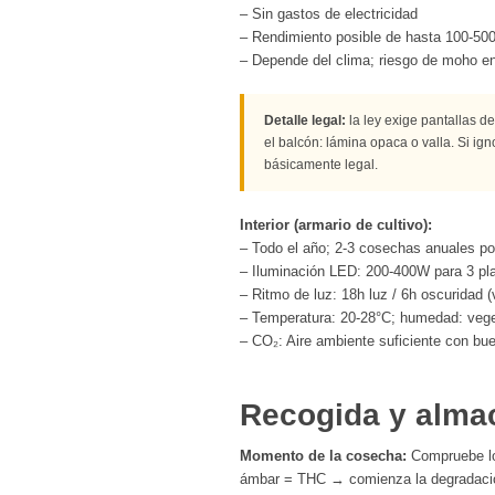
– Sin gastos de electricidad
– Rendimiento posible de hasta 100-500
– Depende del clima; riesgo de moho 
Detalle legal:
la ley exige pantallas d
el balcón: lámina opaca o valla. Si ig
básicamente legal.
Interior (armario de cultivo):
– Todo el año; 2-3 cosechas anuales po
– Iluminación LED: 200-400W para 3 pl
– Ritmo de luz: 18h luz / 6h oscuridad (
– Temperatura: 20-28°C; humedad: veget
– CO₂: Aire ambiente suficiente con bue
Recogida y alma
Momento de la cosecha:
Compruebe los
ámbar = THC → comienza la degradaci