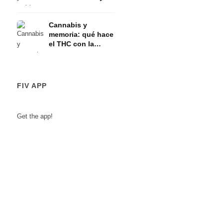
eje HPA
Cannabis y
memoria: qué hace
el THC con la
memoria a corto
plazo
FIV APP
Get the app!