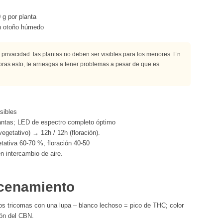
 g por planta
en otoño húmedo
e privacidad: las plantas no deben ser visibles para los menores. En
noras esto, te arriesgas a tener problemas a pesar de que es
sibles
antas; LED de espectro completo óptimo
vegetativo) → 12h / 12h (floración).
ativa 60-70 %, floración 40-50
n intercambio de aire.
cenamiento
 tricomas con una lupa – blanco lechoso = pico de THC; color
ón del CBN.