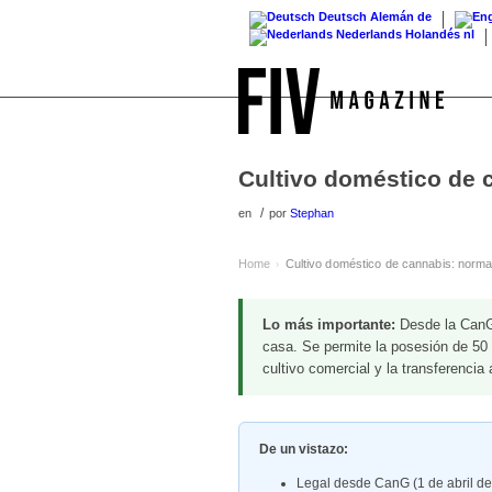
Deutsch
Alemán
de
Nederlands
Holandés
nl
Cultivo doméstico de
/
en
por
Stephan
Home
Cultivo doméstico de cannabis: nor
›
Lo más importante:
Desde la CanG 
casa. Se permite la posesión de 50 
cultivo comercial y la transferencia
De un vistazo:
Legal desde CanG (1 de abril de 