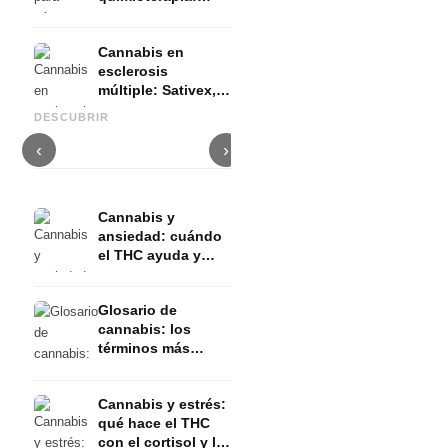
Nabilon y
Dronabinol
Cannabis en
esclerosis
múltiple: Sativex,
Cannabis y epilepsia: CBD,
C
espasticidad y
Epidiolex y el estado actual
Cannabis Oil casero:
p
DESCUBRIR
evidencia
de la investigación
decarboxilación e infusión
d
‹
›
Cannabis y
ansiedad: cuándo
el THC ayuda y
cuándo la provoca
Glosario de
cannabis: los
términos más
importantes
explicados de
Cannabis y estrés:
forma sencilla
qué hace el THC
con el cortisol y la