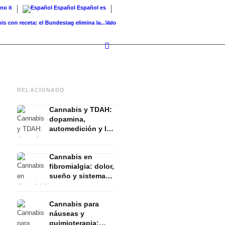
ano
it
Español
Español
es
 receta: el Bundestag elimina la...
Valor del suelo de referencia vs. valor...
Infused Kit
RELACIONADO
Cannabis y TDAH:
dopamina,
automedición y lo
que muestran los
estudios
Cannabis en
fibromialgia: dolor,
sueño y sistema
endocanabinoide
Cannabis para
náuseas y
quimioterapia: