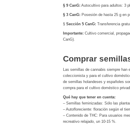
§ 9 CanG:
Autocultivo para adultos: 3 p
§ 3 CanG:
Posesión de hasta 25 g en púb
§
Sección 5 CanG:
Transferencia gratui
Importante:
Cultivo comercial, propagac
CanG).
Comprar semillas
Las semillas de cannabis siempre han 
coleccionista y para el cultivo doméstic
de semillas holandeses y españoles son
compra para el cultivo doméstico privad
Qué hay que tener en cuenta:
– Semillas feminizadas: Sólo las plan
– Autofloreciente: floración según el tie
– Contenido de THC: Para usuarios med
recreativo relajado, un 10-15 %.