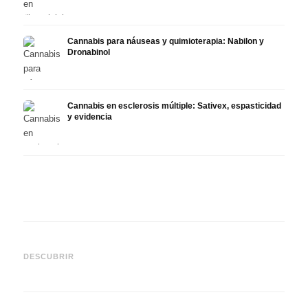
Cannabis para náuseas y quimioterapia: Nabilon y
Dronabinol
Cannabis en esclerosis múltiple: Sativex, espasticidad
y evidencia
Cannabis y epilepsia: CBD,
CBD y
Epidiolex y el estado actual
Cannabis Oil casero:
puede
DESCUBRIR
de la investigación
decarboxilación e infusión
derma