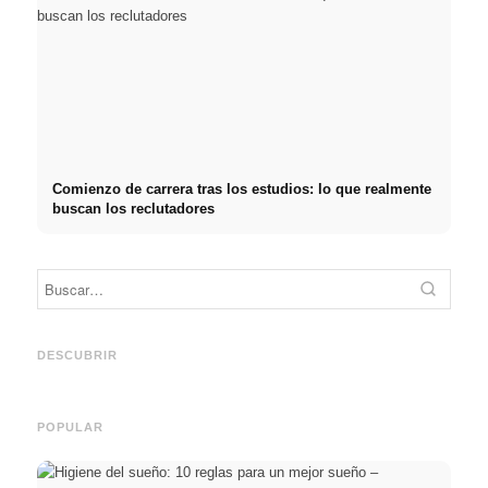
Comienzo de carrera tras los estudios: lo que realmente
buscan los reclutadores
Práctica profesional en
Financiar los estudios en
empresas de primer nivel:
2026:
Reduci
oportunidades, remuneración
Deutschlandstipendium,
realm
y el camino directo hacia la
BAföG y consejos
médic
DESCUBRIR
carrera
inteligentes para ahorrar
& téc
POPULAR