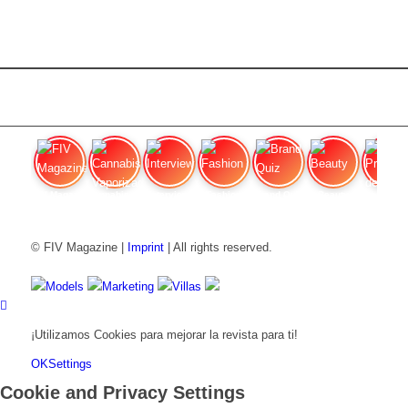
FIV Magazine
Cannabis Vaporizador: ¿Qué
Interview
Fashion
Brand Quiz
Beauty
Precios de
© FIV Magazine |
Imprint
| All rights reserved.
Models
Marketing
Villas
¡Utilizamos Cookies para mejorar la revista para ti!
OK
Settings
Cookie and Privacy Settings