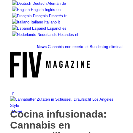
Deutsch
Alemán
de
English
Inglés
en
Français
Francés
fr
Italiano
Italiano
it
Español
Español
es
Nederlands
Holandés
nl
News
Cannabis con receta: el Bundestag elimina la...
Valor d
Cocina infusionada:
Menú
Cannabis en