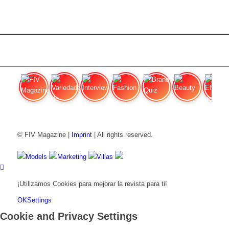
FIV Magazine
Variedades de cannabis:
Interview
Fashion
Brand Quiz
Beauty
Efecto
© FIV Magazine |
Imprint
| All rights reserved.
Models
Marketing
Villas
¡Utilizamos Cookies para mejorar la revista para ti!
OK
Settings
Cookie and Privacy Settings