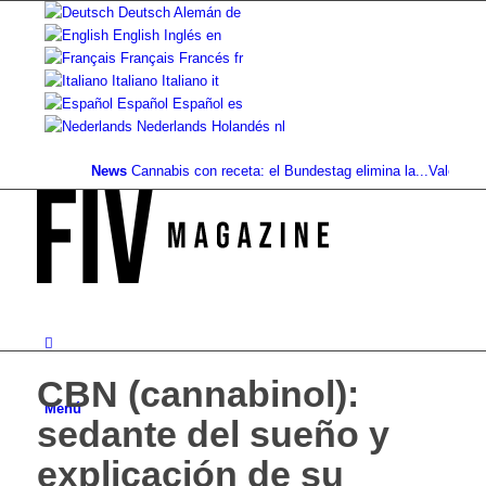
Deutsch
Alemán
de
English
Inglés
en
Français
Francés
fr
Italiano
Italiano
it
Español
Español
es
Nederlands
Holandés
nl
News
Cannabis con receta: el Bundestag elimina la...
Valor del suel
CBN (cannabinol):
Menú
sedante del sueño y
explicación de su