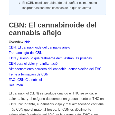
El «CBN es el cannabinoide del sueño» es marketing –
las pruebas son más escasas de lo que se afirma
CBN: El cannabinoide del
cannabis añejo
Overview
hide
CBN: El cannabinoide del cannabis añejo
Farmacología del CBN
CBN y sueño: lo que realmente demuestran las pruebas
CBN para el dolor y la inflamación
Almacenamiento correcto del cannabis: conservación del THC
frente a formación de CBN
FAQ: CBN Cannabinol
Resumen
El cannabinol (CBN) se produce cuando el THC se oxida: el
calor, la luz y el oxígeno descomponen gradualmente el THC en
CBN. Por lo tanto, el cannabis viejo y mal almacenado contiene
más CBN que el material fresco. El CBN es débilmente
psicoactivo (alrededor del 10% de la potencia del THC) y se