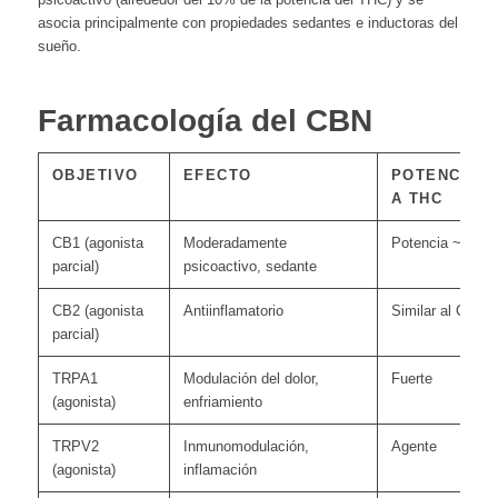
asocia principalmente con propiedades sedantes e inductoras del
sueño.
Farmacología del CBN
OBJETIVO
EFECTO
POTENCIA 
A THC
CB1 (agonista
Moderadamente
Potencia ~10
parcial)
psicoactivo, sedante
CB2 (agonista
Antiinflamatorio
Similar al CBG
parcial)
TRPA1
Modulación del dolor,
Fuerte
(agonista)
enfriamiento
TRPV2
Inmunomodulación,
Agente
(agonista)
inflamación