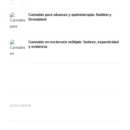
Cannabis para náuseas y quimioterapia: Nabilon y
Dronabinol
Cannabis en esclerosis múltiple: Sativex, espasticidad
y evidencia
Cannabis y epilepsia: CBD,
CBD y
Epidiolex y el estado actual
Cannabis Oil casero:
puede
DESCUBRIR
de la investigación
decarboxilación e infusión
derma