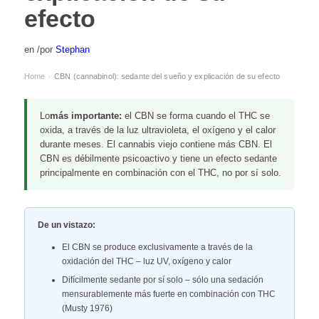
efecto
en
/
por
Stephan
Home
CBN (cannabinol): sedante del sueño y explicación de su efecto
›
Lo
más importante:
el CBN se forma cuando el THC se
oxida, a través de la luz ultravioleta, el oxígeno y el calor
durante meses. El cannabis viejo contiene más CBN. El
CBN es débilmente psicoactivo y tiene un efecto sedante
principalmente en combinación con el THC, no por sí solo.
De un vistazo:
El CBN se produce exclusivamente a través de la
oxidación del THC – luz UV, oxígeno y calor
Difícilmente sedante por sí solo – sólo una sedación
mensurablemente más fuerte en combinación con THC
(Musty 1976)