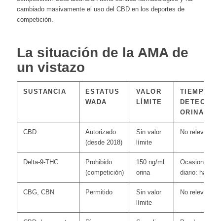
cambiado masivamente el uso del CBD en los deportes de
competición.
La situación de la AMA de
un vistazo
SUSTANCIA
ESTATUS
VALOR
TIEMPO D
WADA
LÍMITE
DETECCIÓ
ORINA
CBD
Autorizado
Sin valor
No relevante
(desde 2018)
límite
Delta-9-THC
Prohibido
150 ng/ml
Ocasional: 3-4
(competición)
orina
diario: hasta 
CBG, CBN
Permitido
Sin valor
No relevante
límite