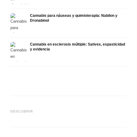
Cannabis para náuseas y quimioterapia: Nabilon y
Dronabinol
Cannabis en esclerosis múltiple: Sativex, espasticidad
y evidencia
Cannabis y epilepsia: CBD,
CBD y
Epidiolex y el estado actual
Cannabis Oil casero:
puede
DESCUBRIR
de la investigación
decarboxilación e infusión
derma