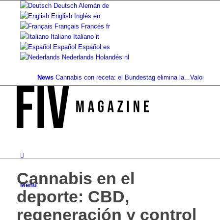
Deutsch
Alemán
de
English
Inglés
en
Français
Francés
fr
Italiano
Italiano
it
Español
Español
es
Nederlands
Holandés
nl
News
Cannabis con receta: el Bundestag elimina la...
Valor del suelo
Cannabis en el
Menú
deporte: CBD,
regeneración y control