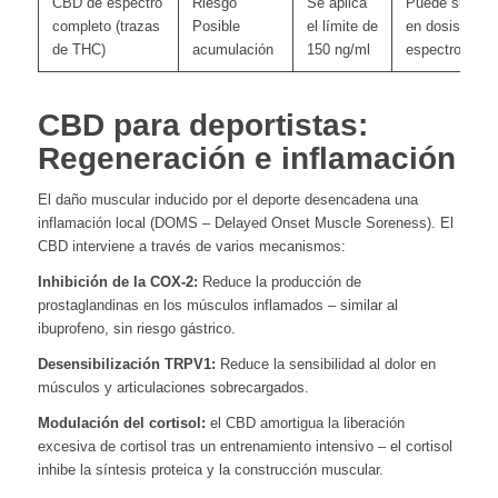
CBD de espectro
Riesgo
Se aplica
Puede superar 
completo (trazas
Posible
el límite de
en dosis altas
de THC)
acumulación
150 ng/ml
espectro comp
CBD para deportistas:
Regeneración e inflamación
El daño muscular inducido por el deporte desencadena una
inflamación local (DOMS – Delayed Onset Muscle Soreness). El
CBD interviene a través de varios mecanismos:
Inhibición de la COX-2:
Reduce la producción de
prostaglandinas en los músculos inflamados – similar al
ibuprofeno, sin riesgo gástrico.
Desensibilización TRPV1:
Reduce la sensibilidad al dolor en
músculos y articulaciones sobrecargados.
Modulación del cortisol:
el CBD amortigua la liberación
excesiva de cortisol tras un entrenamiento intensivo – el cortisol
inhibe la síntesis proteica y la construcción muscular.