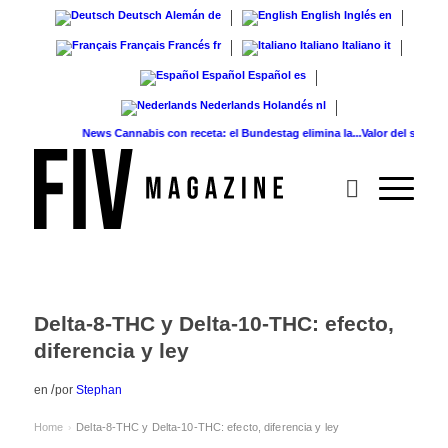
Deutsch
Alemán
de
English
Inglés
en
Français
Francés
fr
Italiano
Italiano
it
Español
Español
es
Nederlands
Holandés
nl
News
Cannabis con receta: el Bundestag elimina la...
Valor del suelo de ref
Delta-8-THC y Delta-10-THC: efecto,
diferencia y ley
/
en
por
Stephan
Home
Delta-8-THC y Delta-10-THC: efecto, diferencia y ley
›