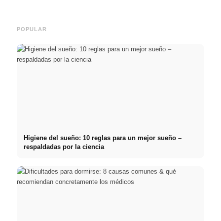
carrera
inteligentes para ahorrar
& téc
POPULAR
Higiene del sueño: 10 reglas para un mejor sueño –
respaldadas por la ciencia