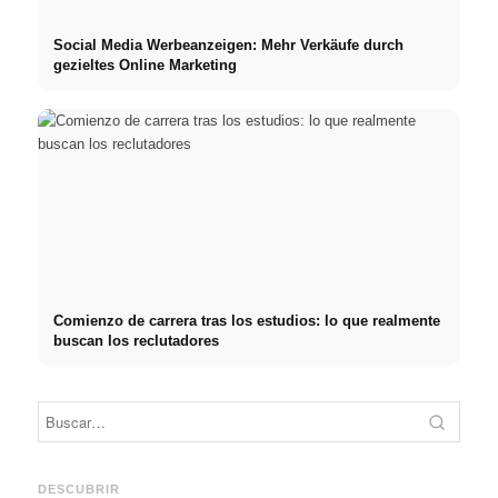
Social Media Werbeanzeigen: Mehr Verkäufe durch
gezieltes Online Marketing
Comienzo de carrera tras los estudios: lo que realmente
buscan los reclutadores
Práctica profesional en
Financiar los estudios en
empresas de primer nivel:
2026:
Reduci
oportunidades, remuneración
Deutschlandstipendium,
realm
y el camino directo hacia la
BAföG y consejos
médic
DESCUBRIR