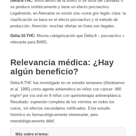
Delta-8-THC:
entra dentro de la BtMG si se aísla del cannabis o
se produce sintéticamente y tiene un efecto psicoactivo.
Legalmente, en Alemania no existe una «zona gris legal» clara: la
clasificación se basa en el efecto psicoactivo y el método de
producción. Atención: muchas ofertas en línea son ilegales.
Delta-10-THC:
Misma categorización que Delta-8 – psicoactivo =
relevante para BtMG.
Relevancia médica: ¿Hay
algún beneficio?
Delta-8-THC fue investigado en un estudio temprano (Abrahamov
et al. 1995) como agente antiemético en niños con cáncer: 480
mg/m² por vía oral en 8 niños con quimioterapia antineoplásica.
Resultado: supresión completa de los vómitos en todos los
casos, sin efectos secundarios notificados. Este estudio
histórico es farmacológicamente interesante, pero
metodológicamente débil.
Más sobre el tema: