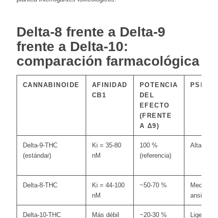
Delta-8 frente a Delta-9
frente a Delta-10:
comparación farmacológica
CANNABINOIDE
AFINIDAD
POTENCIA
PSICOA
CB1
DEL
EFECTO
(FRENTE
A Δ9)
Delta-9-THC
Ki = 35-80
100 %
Alta
(estándar)
nM
(referencia)
Delta-8-THC
Ki = 44-100
~50-70 %
Media – 
nM
ansiedad/
Delta-10-THC
Más débil
~20-30 %
Ligero – 