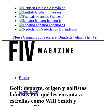
Deutsch
Alemán
de
English
Inglés
en
Français
Francés
fr
Italiano
Italiano
it
Español
Español
es
Nederlands
Holandés
nl
News
Cannabis con receta: el Bundestag elimina la...
Valor del suel
Buscar
Golf: deporte, origen y golfistas
Menú
Menú
famosos Por qué les encanta a
estrellas como Will Smith y