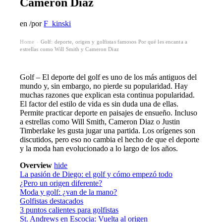
Cameron Diaz
en
/
por
F_kinski
Home
Golf: deporte, origen y golfistas famosos Por qué les encanta a
›
estrellas como Will Smith y Cameron Diaz
Golf – El deporte del golf es uno de los más antiguos del
mundo y, sin embargo, no pierde su popularidad. Hay
muchas razones que explican esta continua popularidad.
El factor del estilo de vida es sin duda una de ellas.
Permite practicar deporte en paisajes de ensueño. Incluso
a estrellas como Will Smith, Cameron Diaz o Justin
Timberlake les gusta jugar una partida. Los orígenes son
discutidos, pero eso no cambia el hecho de que el deporte
y la moda han evolucionado a lo largo de los años.
Overview
hide
La pasión de Diego: el golf y cómo empezó todo
¿Pero un origen diferente?
Moda y golf: ¿van de la mano?
Golfistas destacados
3 puntos calientes para golfistas
St. Andrews en Escocia: Vuelta al origen