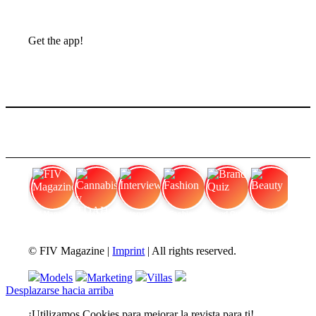
Get the app!
FIV Magazine
Cannabis y TDAH:
Interview
Fashion
Brand Quiz
Beauty
© FIV Magazine |
Imprint
| All rights reserved.
Models
Marketing
Villas
Desplazarse hacia arriba
¡Utilizamos Cookies para mejorar la revista para ti!