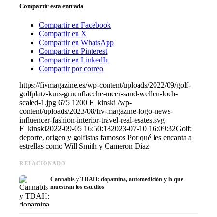
Compartir esta entrada
Compartir en Facebook
Compartir en X
Compartir en WhatsApp
Compartir en Pinterest
Compartir en LinkedIn
Compartir por correo
https://fivmagazine.es/wp-content/uploads/2022/09/golf-
golfplatz-kurs-gruenflaeche-meer-sand-wellen-loch-
scaled-1.jpg
675
1200
F_kinski
/wp-
content/uploads/2023/08/fiv-magazine-logo-news-
influencer-fashion-interior-travel-real-esates.svg
F_kinski
2022-09-05 16:50:18
2023-07-10 16:09:32
Golf:
deporte, origen y golfistas famosos Por qué les encanta a
estrellas como Will Smith y Cameron Diaz
RELACIONADO
Cannabis y TDAH: dopamina, automedición y lo que
muestran los estudios