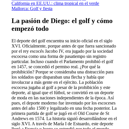
California en EE.UU.: clima tropical en el verde
Mallorca: Golf y fiesta
La pasión de Diego: el golf y cómo
empezó todo
El deporte del golf encuentra su inicio oficial en el siglo
XVI. Oficialmente, porque antes de que fuera sancionado
por el rey escocés Jacobo IV, era jugado por la sociedad
escocesa como una forma de pasatiempo sin registro
particular. Incluso cuando el Parlamento prohibió el golf
en 1457, se concedió el permiso real. ¿Por qué la
prohibición? Porque se consideraba una distracción para
los soldados que disparaban una flecha y había que
involucrar a más gente en el ejército. La población
escocesa jugaba al golf a pesar de la prohibición y este
deporte, al igual que el fútbol, se convirtió en un deporte
de moda en las naciones independientes de la época. Así
pues, el deporte moderno fue inventado por los escoceses
antes del año 1500 y legalizado en una fecha posterior. La
primera partida de golf se jugó en el Old Course de St
Andrews en 1574. La historia siguió desarrollándose en el
siglo XVI. A través de María I de Estuardo, este deporte
llegó a Francia y luego se extendió por todo el mundo.