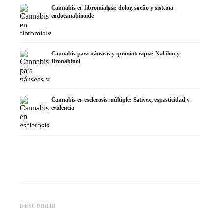
Cannabis en fibromialgia: dolor, sueño y sistema
endocanabinoide
Cannabis para náuseas y quimioterapia: Nabilon y
Dronabinol
Cannabis en esclerosis múltiple: Sativex, espasticidad y
evidencia
Cannabis y epilepsia: CBD,
CBD y p
Epidiolex y el estado actual de
Cannabis Oil casero:
puede h
DESCUBRIR
la investigación
decarboxilación e infusión
dermat