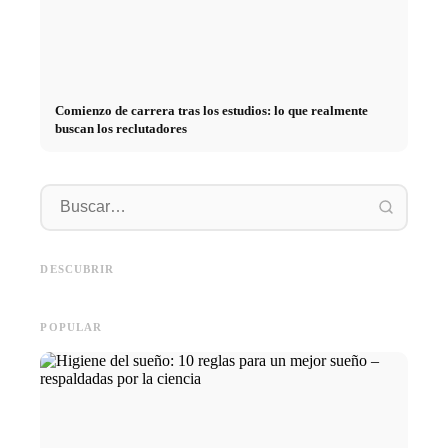
Comienzo de carrera tras los estudios: lo que realmente
buscan los reclutadores
Práctica profesional en
empresas de primer nivel:
Financiar los estudios en 2026:
Reducir 
oportunidades, remuneración y
Deutschlandstipendium, BAföG
realmen
el camino directo hacia la
y consejos inteligentes para
médicos
DESCUBRIR
carrera
ahorrar
técnica
POPULAR