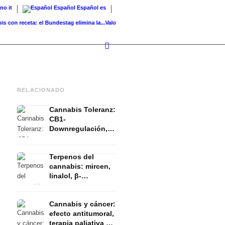
ano
it
Español
Español
es
 receta: el Bundestag elimina la...
Valor del suelo de referencia vs. valor...
Infused Kit
RELACIONADO
Cannabis Toleranz:
CB1-
Downregulación,
T-Break y Reset
explicado
Terpenos del
cannabis: mircen,
linalol, β-
cariofileno y el
efecto entourage
Cannabis y cáncer:
efecto antitumoral,
terapia paliativa y