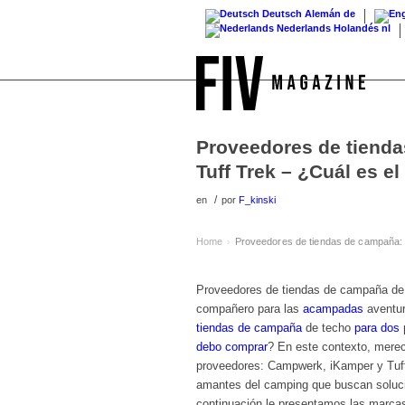
Deutsch
Alemán
de
Nederlands
Holandés
nl
Proveedores de tiend
Tuff Trek – ¿Cuál es e
/
en
por
F_kinski
Home
Proveedores de tiendas de campaña:
›
Proveedores de tiendas de campaña de
compañero para las
acampadas
aventur
tiendas de campaña
de techo
para dos
debo comprar
? En este contexto, mere
proveedores: Campwerk, iKamper y Tuff 
amantes del camping que buscan solucio
continuación le presentamos las marca