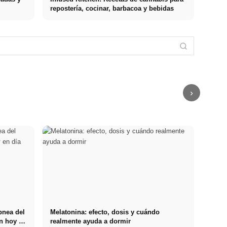
repostería, cocinar, barbacoa y bebidas
Práctica
profesional en
Financiar los
Reducir el
empresas de
estudios en
estrés: lo que
primer nivel:
2026:
realmente
Stressursachen
oportunidades,
Deutschlandstipendium,
recomiendan
Die häufigsten
remuneración
BAföG y
los médicos –
Auslöser bei
y el camino
consejos
causas,
Arbeit,
directo hacia la
inteligentes
síntomas &
Beziehung und
carrera
para ahorrar
técnicas
Finanzen
›
pnea del
Melatonina: efecto, dosis y cuándo
n hoy en
realmente ayuda a dormir