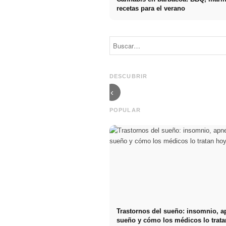
recetas para el verano
Social Media
Comienzo de
Werbeanzeigen:
carrera tras los
Mehr Verkäufe
estudios: lo
durch gezieltes
que realmente
Online
buscan los
DESCUBRIR
Marketing
reclutadores
‹
POPULAR
Trastornos del sueño: insomnio, a
sueño y cómo los médicos lo trata