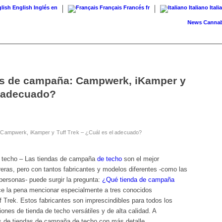
English
Inglés
en
Français
Francés
fr
Italiano
Itali
News
Cannabis con
as de campaña: Campwerk, iKamper y
l adecuado?
 Campwerk, iKamper y Tuff Trek – ¿Cuál es el adecuado?
 techo – Las tiendas de campaña
de techo
son el mejor
eras, pero con tantos fabricantes y modelos diferentes -como las
personas- puede surgir la pregunta:
¿Qué tienda de campaña
ce la pena mencionar especialmente a tres conocidos
Trek. Estos fabricantes son imprescindibles para todos los
nes de tienda de techo versátiles y de alta calidad. A
s de tiendas de campaña de techo con más detalle.