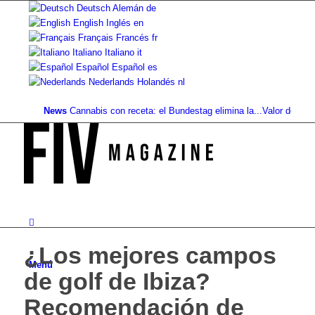
Deutsch
Alemán
de
English
Inglés
en
Français
Francés
fr
Italiano
Italiano
it
Español
Español
es
Nederlands
Holandés
nl
News
Cannabis con receta: el Bundestag elimina la...
Valor del suelo de 
¿Los mejores campos
Menú
de golf de Ibiza?
Recomendación de