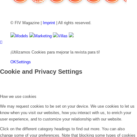
FIV Magazine
Cannabis y TDAH:
Interview
Fashion
Brand Quiz
Beauty
Valor del
© FIV Magazine |
Imprint
| All rights reserved.
Models
Marketing
Villas
¡Utilizamos Cookies para mejorar la revista para ti!
OK
Settings
Cookie and Privacy Settings
How we use cookies
We may request cookies to be set on your device. We use cookies to let us
know when you visit our websites, how you interact with us, to enrich your
user experience, and to customize your relationship with our website.
Click on the different category headings to find out more. You can also
change some of your preferences. Note that blocking some types of cookies