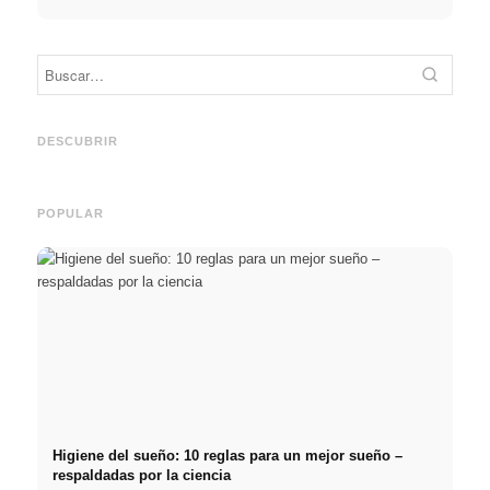
Práctica profesional en
Financiar los estudios en
empresas de primer nivel:
2026:
Reduci
oportunidades, remuneración
Deutschlandstipendium,
realm
y el camino directo hacia la
BAföG y consejos
médic
DESCUBRIR
carrera
inteligentes para ahorrar
& téc
POPULAR
Higiene del sueño: 10 reglas para un mejor sueño –
respaldadas por la ciencia