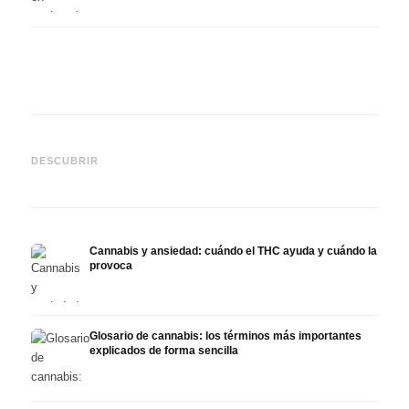
Cannabis y epilepsia: CBD,
CBD y
Epidiolex y el estado actual
Cannabis Oil casero:
puede
DESCUBRIR
de la investigación
decarboxilación e infusión
derma
Cannabis y ansiedad: cuándo el THC ayuda y cuándo la
provoca
Glosario de cannabis: los términos más importantes
explicados de forma sencilla