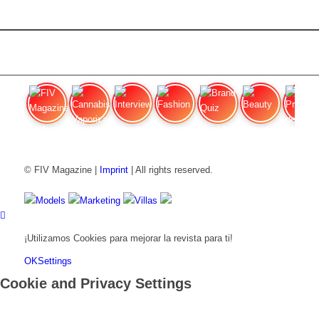
FIV Magazine
Cannabis Vaporizador: ¿Qué
Interview
Fashion
Brand Quiz
Beauty
Precios de
© FIV Magazine |
Imprint
| All rights reserved.
Models
Marketing
Villas
¡Utilizamos Cookies para mejorar la revista para ti!
OK
Settings
Cookie and Privacy Settings