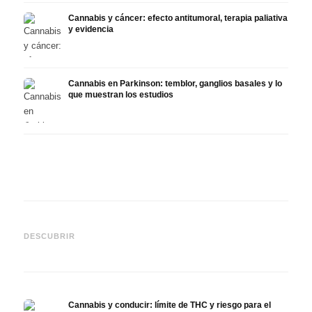
Cannabis y cáncer: efecto antitumoral, terapia paliativa
y evidencia
Cannabis en Parkinson: temblor, ganglios basales y lo
que muestran los estudios
Cannabis y TDAH: dopamina,
Cannabis en fibromialgia:
Canna
automedición y lo que
dolor, sueño y sistema
quimi
DESCUBRIR
muestran los estudios
endocanabinoide
Drona
Cannabis y conducir: límite de THC y riesgo para el