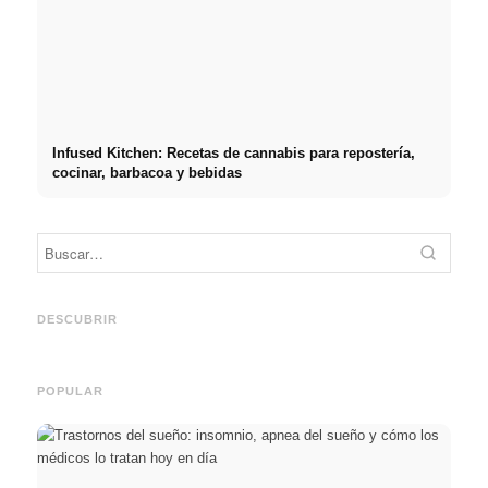
Infused Kitchen: Recetas de cannabis para repostería,
cocinar, barbacoa y bebidas
Práct
empre
Social Media Werbeanzeigen:
Comienzo de carrera tras los
oport
Mehr Verkäufe durch gezieltes
estudios: lo que realmente
y el c
DESCUBRIR
Online Marketing
buscan los reclutadores
carre
POPULAR