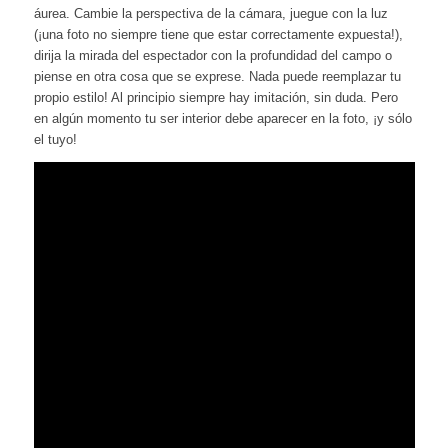
áurea. Cambie la perspectiva de la cámara, juegue con la luz
(¡una foto no siempre tiene que estar correctamente expuesta!),
dirija la mirada del espectador con la profundidad del campo o
piense en otra cosa que se exprese. Nada puede reemplazar tu
propio estilo! Al principio siempre hay imitación, sin duda. Pero
en algún momento tu ser interior debe aparecer en la foto, ¡y sólo
el tuyo!