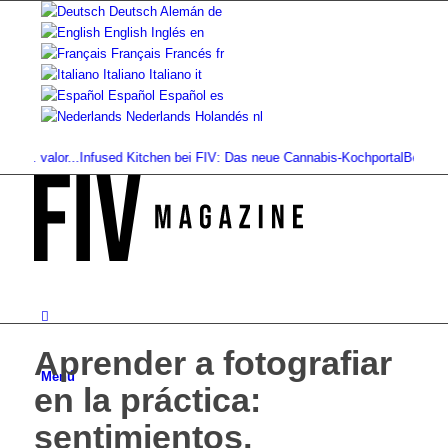
Deutsch
Alemán
de
English
Inglés
en
Français
Francés
fr
Italiano
Italiano
it
Español
Español
es
Nederlands
Holandés
nl
vs. valor...
Infused Kitchen bei FIV: Das neue Cannabis-Kochportal
Bebidas de
Aprender a fotografiar
Menú
en la práctica:
sentimientos,