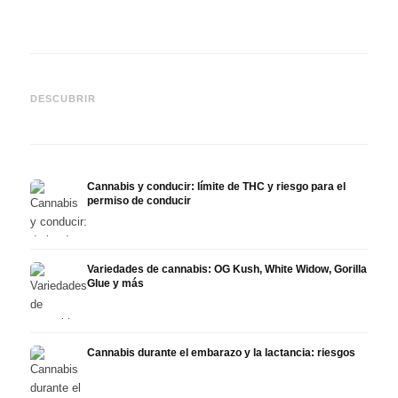
Cannabis y TDAH: dopamina,
Cannabis en fibromialgia:
Canna
automedición y lo que
dolor, sueño y sistema
quimi
DESCUBRIR
muestran los estudios
endocanabinoide
Drona
Cannabis y conducir: límite de THC y riesgo para el
permiso de conducir
Variedades de cannabis: OG Kush, White Widow, Gorilla
Glue y más
Cannabis durante el embarazo y la lactancia: riesgos