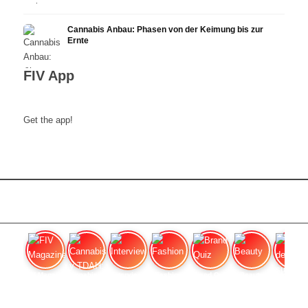
Cannabis Anbau: Phasen von der Keimung bis zur
Ernte
FIV App
Get the app!
FIV Magazine
Cannabis y TDAH:
Interview
Fashion
Brand Quiz
Beauty
Valor del