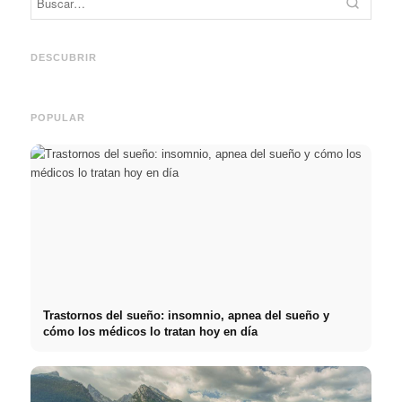
Práct
empre
Social Media Werbeanzeigen:
Comienzo de carrera tras los
oport
Mehr Verkäufe durch gezieltes
estudios: lo que realmente
y el c
DESCUBRIR
Online Marketing
buscan los reclutadores
carre
POPULAR
Trastornos del sueño: insomnio, apnea del sueño y
cómo los médicos lo tratan hoy en día