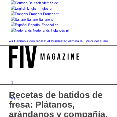
Deutsch
Alemán
de
English
Inglés
en
Français
Francés
fr
Italiano
Italiano
it
Español
Español
es
Nederlands
Holandés
nl
ws
Cannabis con receta: el Bundestag elimina la...
Valor del suelo de referenci
Recetas de batidos de
Menú
fresa: Plátanos,
arándanos y compañía.