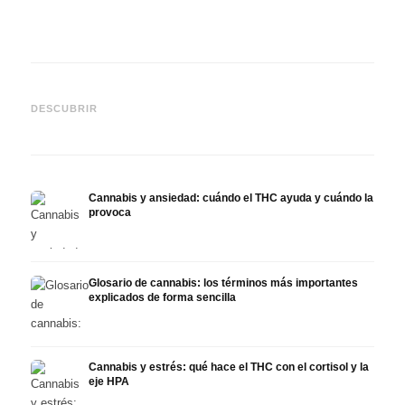
Cannabis y epilepsia: CBD,
CBD y
Epidiolex y el estado actual
Cannabis Oil casero:
puede
DESCUBRIR
de la investigación
decarboxilación e infusión
derma
Cannabis y ansiedad: cuándo el THC ayuda y cuándo la
provoca
Glosario de cannabis: los términos más importantes
explicados de forma sencilla
Cannabis y estrés: qué hace el THC con el cortisol y la
eje HPA