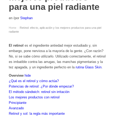
para una piel radiante
en
/
por
Stephan
Home
Retinol: efecto, aplicación y los mejores productos para una piel
›
radiante
El retinol
es el ingrediente antiedad mejor estudiado y, sin
embargo, pone nerviosa a la mayoría de la gente. ¿Con razón?
No, si se sabe cómo utilizarlo. Utilizado correctamente, el retinol
es imbatible contra las arrugas, las manchas pigmentarias y la
tez apagada, y un ingrediente perfecto en la
rutina Glass Skin
.
Overview
hide
¿Qué es el retinol y cómo actúa?
Potencias de retinol: ¿Por dónde empezar?
El método sándwich: retinol sin irritación
Los mejores productos con retinol
Principiante
Avanzado
Retinol y sol: la regla más importante