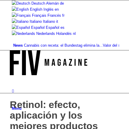
Deutsch
Alemán
de
English
Inglés
en
Français
Francés
fr
Italiano
Italiano
it
Español
Español
es
Nederlands
Holandés
nl
News
Cannabis con receta: el Bundestag elimina la...
Valor del suelo de r
Retinol: efecto,
Menú
aplicación y los
mejores productos