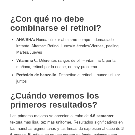
¿Con qué no debe
combinarse el retinol?
AHA/BHA:
Nunca utilizar al mismo tiempo – demasiado
irritante. Alternar: Retinol Lunes/Miércoles/Viernes, peeling
Martes/Jueves
Vitamina
C: Diferentes rangos de pH – vitamina C por la
mañana, retinol por la noche, no hay problema.
Peróxido de benzoilo:
Desactiva el retinol – nunca utilizar
juntos
¿Cuándo veremos los
primeros resultados?
Las primeras mejoras se aprecian al cabo de
4-6 semanas
:
textura más lisa, tez más uniforme. Resultados significativos en
las manchas pigmentarias y las líneas de expresión al cabo de
3-
6 meses
. El retinol no es una carrera de fondo: quienes sean