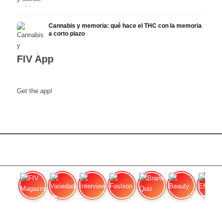
Cannabis y memoria: qué hace el THC con la memoria
a corto plazo
FIV App
Get the app!
FIV Magazine
Variedades de cannabis:
Interview
Fashion
Brand Quiz
Beauty
Efecto