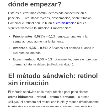
dónde empezar?
Este es el error más común: demasiada concentración al
principio. El resultado: rojeces, descamación, sobreirritación.
Combinar el retinol con un buen
suero hialurónico
reduce
significativamente la irritación. Empezar bien:
Principiantes: 0,025% – 0,1%:
empezar una vez a la
semana, luego aumentar lentamente
.
Avanzado: 0,3% – 0,5%:
2-3 veces por semana cuando la
piel esté aclimatada
Experimentado: 0,5% – 1%:
Diariamente, pero siempre con
crema hidratante debajo (método sándwich).
El método sándwich: retinol
sin irritación
El método sándwich es la mejor técnica para principiantes:
crema hidratante – retinol – crema hidratante
. La crema
«diluye» el contacto del retinol con la piel y reduce drásticamente
la irritación sin eliminar por completo el efecto. Ideal para las