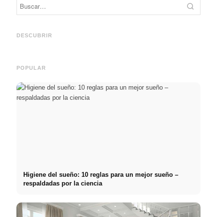
Práctica profesional en
Financiar los estudios en
empresas de primer nivel:
2026:
Reduci
oportunidades, remuneración
Deutschlandstipendium,
realm
y el camino directo hacia la
BAföG y consejos
médic
DESCUBRIR
carrera
inteligentes para ahorrar
& téc
POPULAR
Higiene del sueño: 10 reglas para un mejor sueño –
respaldadas por la ciencia