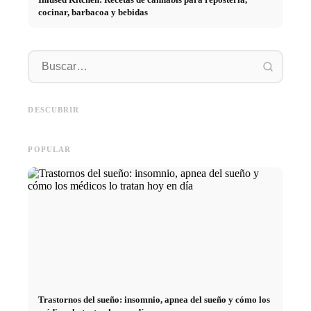
cocinar, barbacoa y bebidas
Práctic
empresa
Social Media Werbeanzeigen:
Comienzo de carrera tras los
oportun
Mehr Verkäufe durch gezieltes
estudios: lo que realmente
el cami
DESCUBRIR
Online Marketing
buscan los reclutadores
carrera
POPULAR
Trastornos del sueño: insomnio, apnea del sueño y cómo los