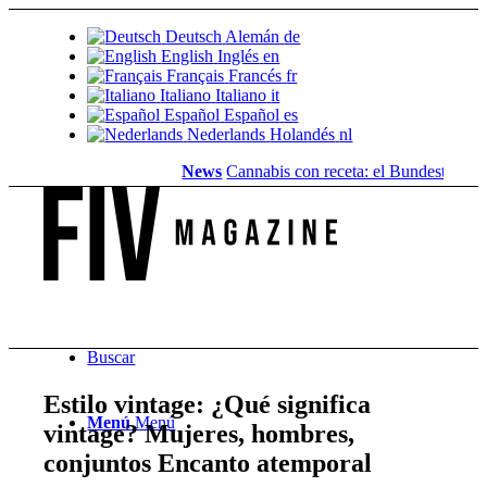
Deutsch
Alemán
de
English
Inglés
en
Français
Francés
fr
Italiano
Italiano
it
Español
Español
es
Nederlands
Holandés
nl
News
Cannabis con receta: el Bundestag elimina
Buscar
Estilo vintage: ¿Qué significa
Menú
Menú
vintage? Mujeres, hombres,
conjuntos Encanto atemporal