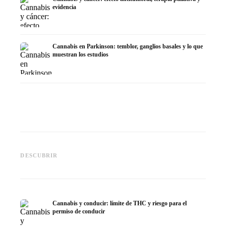
evidencia
Cannabis en Parkinson: temblor, ganglios basales y lo que
muestran los estudios
Cannabis y TDAH: dopamina,
Cannabis en fibromialgia:
Cannabi
automedición y lo que
dolor, sueño y sistema
quimiot
DESCUBRIR
muestran los estudios
endocanabinoide
Dronab
Cannabis y conducir: límite de THC y riesgo para el
permiso de conducir