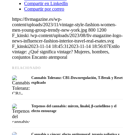
Compartir en LinkedIn
Compartir por correo
https://fivmagazine.es/wp-
content/uploads/2023/11/vintage-style-fashion-women-
men-young-group-trendy-new-york.jpg
800
1200
F_kinski
/wp-content/uploads/2023/08/fiv-magazine-logo-
news-influencer-fashion-interior-travel-real-esates.svg
F_kinski
2023-11-14 18:45:31
2023-11-14 18:56:07
Estilo
vintage: ¿Qué significa vintage? Mujeres, hombres,
conjuntos Encanto atemporal
RELACIONADO
Cannabis Toleranz: CB1-Downregulación, T-Break y Reset
explicado
Terpenos del cannabis: mircen, linalol, β-cariofileno y el
efecto entourage
Cannabis y cáncer: efecto antitumoral, terapia paliativa y