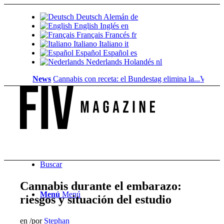
Deutsch
Alemán
de
English
Inglés
en
Français
Francés
fr
Italiano
Italiano
it
Español
Español
es
Nederlands
Holandés
nl
News
Cannabis con receta: el Bundestag elimina la...
Valor del su
Buscar
Cannabis durante el embarazo:
Menú
Menú
riesgos y situación del estudio
en
/
por
Stephan