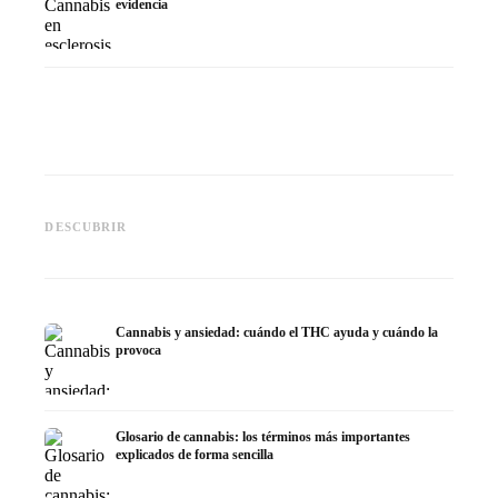
evidencia
Cannabis y epilepsia: CBD,
CBD y p
Epidiolex y el estado actual de
Cannabis Oil casero:
puede h
DESCUBRIR
la investigación
decarboxilación e infusión
dermat
Cannabis y ansiedad: cuándo el THC ayuda y cuándo la
provoca
Glosario de cannabis: los términos más importantes
explicados de forma sencilla