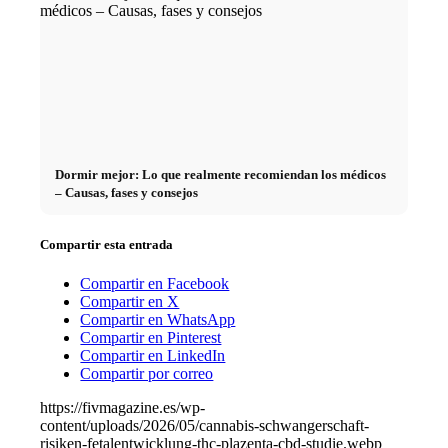
Dormir mejor: Lo que realmente recomiendan los médicos
– Causas, fases y consejos
Compartir esta entrada
Compartir en Facebook
Compartir en X
Compartir en WhatsApp
Compartir en Pinterest
Compartir en LinkedIn
Compartir por correo
https://fivmagazine.es/wp-
content/uploads/2026/05/cannabis-schwangerschaft-
risiken-fetalentwicklung-thc-plazenta-cbd-studie.webp