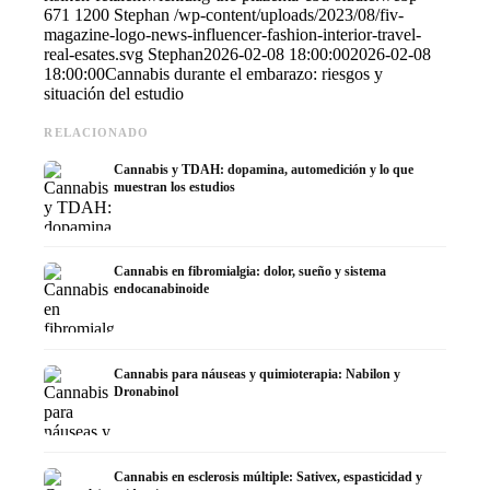
671
1200
Stephan
/wp-content/uploads/2023/08/fiv-
magazine-logo-news-influencer-fashion-interior-travel-
real-esates.svg
Stephan
2026-02-08 18:00:00
2026-02-08
18:00:00
Cannabis durante el embarazo: riesgos y
situación del estudio
RELACIONADO
Cannabis y TDAH: dopamina, automedición y lo que
muestran los estudios
Cannabis en fibromialgia: dolor, sueño y sistema
endocanabinoide
Cannabis para náuseas y quimioterapia: Nabilon y
Dronabinol
Cannabis en esclerosis múltiple: Sativex, espasticidad y