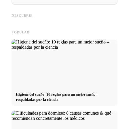
Práctica profesional en
empresas de primer nivel:
Financiar los estudios en 2026:
Reducir 
oportunidades, remuneración y
Deutschlandstipendium, BAföG
realmen
el camino directo hacia la
y consejos inteligentes para
médicos
DESCUBRIR
carrera
ahorrar
técnica
POPULAR
Higiene del sueño: 10 reglas para un mejor sueño –
respaldadas por la ciencia