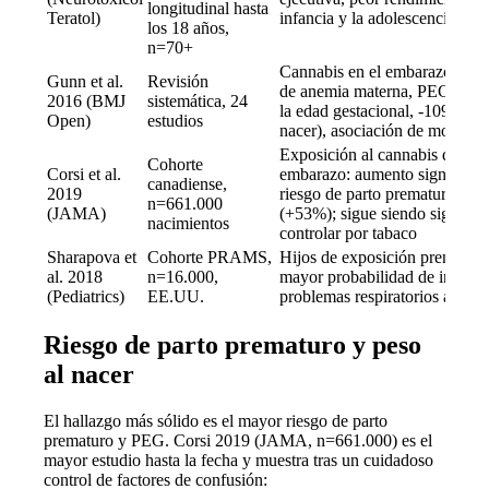
longitudinal hasta
Teratol)
infancia y la adolescencia
los 18 años,
n=70+
Cannabis en el embarazo: may
Gunn et al.
Revisión
de anemia materna, PEG (peq
2016 (BMJ
sistemática, 24
la edad gestacional, -109 g de
Open)
estudios
nacer), asociación de mortinat
Exposición al cannabis durant
Cohorte
Corsi et al.
embarazo: aumento significati
canadiense,
2019
riesgo de parto prematuro (+
n=661.000
(JAMA)
(+53%); sigue siendo significat
nacimientos
controlar por tabaco
Sharapova et
Cohorte PRAMS,
Hijos de exposición prenatal a
al. 2018
n=16.000,
mayor probabilidad de ingres
(Pediatrics)
EE.UU.
problemas respiratorios al nac
Riesgo de parto prematuro y peso
al nacer
El hallazgo más sólido es el mayor riesgo de parto
prematuro y PEG. Corsi 2019 (JAMA, n=661.000) es el
mayor estudio hasta la fecha y muestra tras un cuidadoso
control de factores de confusión: