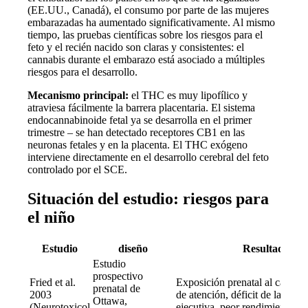
(EE.UU., Canadá), el consumo por parte de las mujeres
embarazadas ha aumentado significativamente. Al mismo
tiempo, las pruebas científicas sobre los riesgos para el
feto y el recién nacido son claras y consistentes: el
cannabis durante el embarazo está asociado a múltiples
riesgos para el desarrollo.
Mecanismo principal:
el THC es muy lipofílico y
atraviesa fácilmente la barrera placentaria. El sistema
endocannabinoide fetal ya se desarrolla en el primer
trimestre – se han detectado receptores CB1 en las
neuronas fetales y en la placenta. El THC exógeno
interviene directamente en el desarrollo cerebral del feto
controlado por el SCE.
Situación del estudio: riesgos para
el niño
Estudio
diseño
Resultado
Estudio
prospectivo
Fried et al.
Exposición prenatal al cannabis
prenatal de
2003
de atención, déficit de la func
Ottawa,
(Neurotoxicol
ejecutiva, peor rendimiento esc