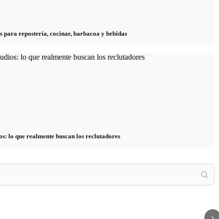
s para repostería, cocinar, barbacoa y bebidas
os: lo que realmente buscan los reclutadores
 häufigsten Auslöser bei
Cortisol: La hormona del estrés, su efecto y
Estrés
und Finanzen
cómo reducirlo
y la ps
›