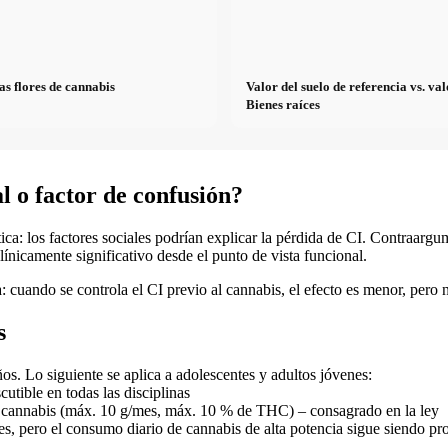
as flores de cannabis
Valor del suelo de referencia vs. v
Bienes raíces
al o factor de confusión?
a: los factores sociales podrían explicar la pérdida de CI. Contraargu
ínicamente significativo desde el punto de vista funcional.
: cuando se controla el CI previo al cannabis, el efecto es menor, pero 
s
os. Lo siguiente se aplica a adolescentes y adultos jóvenes:
utible en todas las disciplinas
de cannabis (máx. 10 g/mes, máx. 10 % de THC) – consagrado en la ley
es, pero el consumo diario de cannabis de alta potencia sigue siendo pr