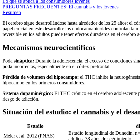
Lo que se aplica a los consumidores jóvenes
PREGUNTAS FRECUENTES: El cannabis y los jóvenes
Resumen
El cerebro sigue desarrollándose hasta alrededor de los 25 años: el c
papel crucial en este desarrollo: los endocannabinoides controlan la m
reversible en los adultos puede tener efectos duraderos en el cerebro a
Mecanismos neurocientíficos
Poda
sináptica:
Durante la adolescencia, el exceso de conexiones sin
poda incorrectos, especialmente en el córtex prefrontal.
Pérdida de volumen del hipocampo:
el THC inhibe la neurogénesis
hipocampo en los primeros consumidores.
Sistema dopaminérgico:
El THC crónico en el cerebro adolescente p
riesgo de adicción.
Situación del estudio: el cannabis y el desa
Estudio
d
Estudio longitudinal de Dunedin, n=
Meier et al. 2012 (PNAS)
adultos, 38 años de seguimiento