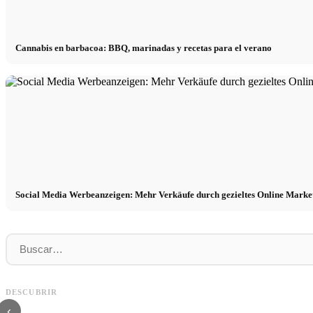
Cannabis en barbacoa: BBQ, marinadas y recetas para el verano
Social Media Werbeanzeigen: Mehr Verkäufe durch gezieltes Online Marke
Práctica profesional en empresas de primer
Financiar los estudios en 2026:
nivel: oportunidades, remuneración y el
Deutschlandstipendium, BAföG y
DESCUBRIR
camino directo hacia la carrera
inteligentes para ahorrar
‹