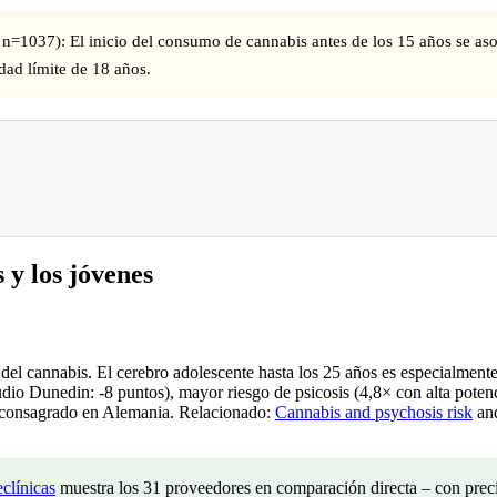
=1037): El inicio del consumo de cannabis antes de los 15 años se asoc
edad límite de 18 años.
 los jóvenes
e del cannabis. El cerebro adolescente hasta los 25 años es especialmen
o Dunedin: -8 puntos), mayor riesgo de psicosis (4,8× con alta potenci
e consagrado en Alemania. Relacionado:
Cannabis and psychosis risk
an
clínicas
muestra los 31 proveedores en comparación directa – con precio