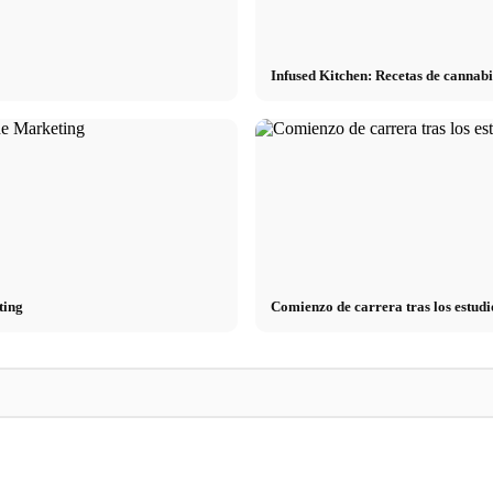
Infused Kitchen: Recetas de cannabi
ting
Comienzo de carrera tras los estudi
Reducir el estrés: lo que realmente
 consejos
recomiendan los médicos – causas, síntomas
Stressursachen: Die
& técnicas
Arbeit, Beziehung 