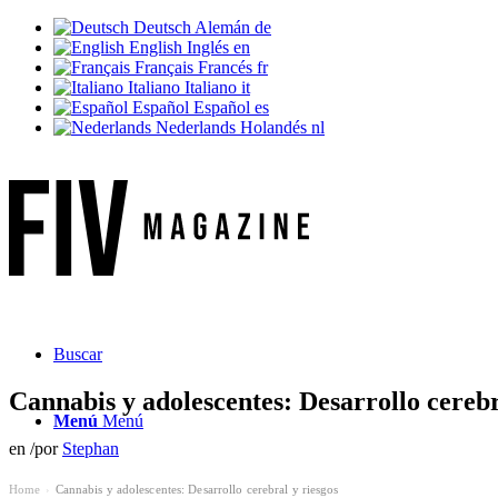
Deutsch
Alemán
de
English
Inglés
en
Français
Francés
fr
Italiano
Italiano
it
Español
Español
es
Nederlands
Holandés
nl
Buscar
Cannabis y adolescentes: Desarrollo cerebr
Menú
Menú
en
/
por
Stephan
Home
Cannabis y adolescentes: Desarrollo cerebral y riesgos
›