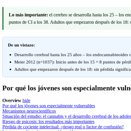
Lo más importante:
el cerebro se desarrolla hasta los 25 – los 
puntos de CI a los 38. Adultos que empezaron después de los 18: si
De un vistazo:
Desarrollo cerebral hasta los 25 años – los endocannabinoides c
Meier 2012 (n=1037): Inicio antes de los 15 = 8 puntos de pérdid
Adultos que empezaron después de los 18: sin pérdida significat
Por qué los jóvenes son especialmente vuln
Overview
hide
Por qué los jóvenes son especialmente vulnerables
Mecanismos neurocientíficos
Situación del estudio: el cannabis y el desarrollo cerebral de los adole
Riesgo de psicosis: los resultados más importantes
Pérdida de cociente intelectual: ¿riesgo real o factor de confusión?