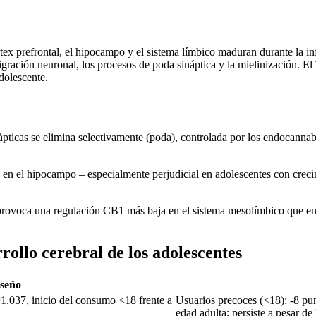
órtex prefrontal, el hipocampo y el sistema límbico maduran durante la
igración neuronal, los procesos de poda sináptica y la mielinización. El
dolescente.
ápticas se elimina selectivamente (poda), controlada por los endocanna
 en el hipocampo – especialmente perjudicial en adolescentes con cre
rovoca una regulación CB1 más baja en el sistema mesolímbico que en lo
rrollo cerebral de los adolescentes
iseño
1.037, inicio del consumo <18 frente a
Usuarios precoces (<18): -8 pun
edad adulta; persiste a pesar de 