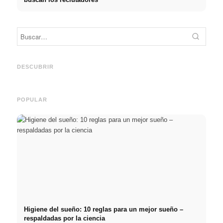
Práctica profesional en
Financiar los estudios en
empresas de primer nivel:
2026:
Reduci
oportunidades, remuneración
Deutschlandstipendium,
realm
y el camino directo hacia la
BAföG y consejos
médic
DESCUBRIR
carrera
inteligentes para ahorrar
& téc
POPULAR
Higiene del sueño: 10 reglas para un mejor sueño –
respaldadas por la ciencia