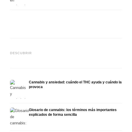
Cannabis y epilepsia: CBD,
CBD y
Epidiolex y el estado actual
Cannabis Oil casero:
puede
DESCUBRIR
de la investigación
decarboxilación e infusión
derma
Cannabis y ansiedad: cuándo el THC ayuda y cuándo la
provoca
Glosario de cannabis: los términos más importantes
explicados de forma sencilla