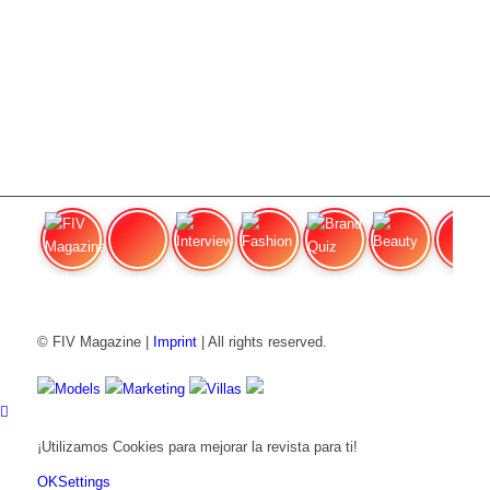
FIV Magazine
Cannabis y hambre:
Interview
Fashion
Brand Quiz
Beauty
Cannab
© FIV Magazine |
Imprint
| All rights reserved.
Models
Marketing
Villas
¡Utilizamos Cookies para mejorar la revista para ti!
OK
Settings