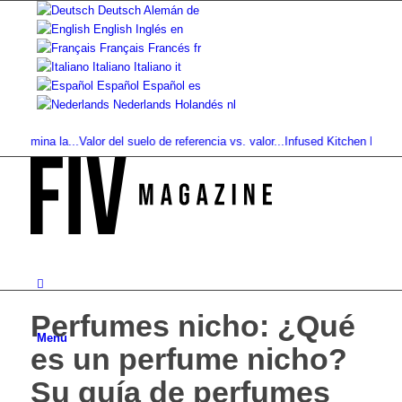
Deutsch
Alemán
de
English
Inglés
en
Français
Francés
fr
Italiano
Italiano
it
Español
Español
es
Nederlands
Holandés
nl
imina la...
Valor del suelo de referencia vs. valor...
Infused Kitchen bei FIV: 
Perfumes nicho: ¿Qué
Menú
es un perfume nicho?
Su guía de perfumes