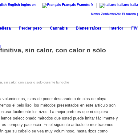
English
Inglés
en
Français
Francés
fr
Italiano
Itali
News
ZenNews24: El nuevo portal 
elleza
Perder peso
Cannabis
Bienes raíces
Interior
FIV
initiva, sin calor, con calor o sólo
a, sin calor, con calor o sólo durante la noche
os voluminosos, rizos de poder descarado o de olas de playa
nemos el pelo liso, los métodos presentados en este artículo son
urar fácilmente los rizos. La mejor parte es que ni siquiera
. Hemos seleccionado métodos que usted puede imitar fácilmente y
s es tiempo y paciencia. En el siguiente artículo le mostraremos
arán que su cabello se vea muy voluminoso, hasta rizos como