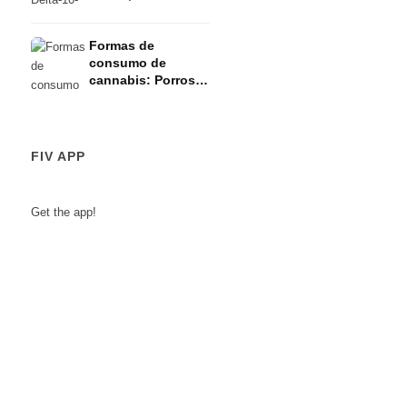
ley
Formas de
consumo de
cannabis: Porros,
vaporizadores,
aceite y
concentrados
FIV APP
Get the app!