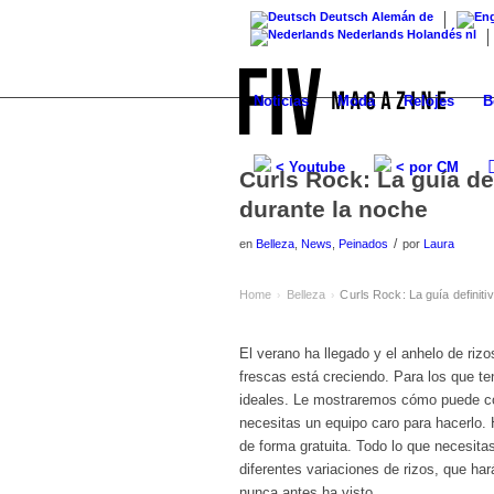
Deutsch
Alemán
de
Nederlands
Holandés
nl
Noticias
Moda
Relojes
B
< Youtube
< por CM
Curls Rock: La guía def
durante la noche
/
en
Belleza
,
News
,
Peinados
por
Laura
Home
Belleza
Curls Rock: La guía definitiv
›
›
El verano ha llegado y el anhelo de riz
frescas está creciendo. Para los que te
ideales. Le mostraremos cómo puede conj
necesitas un equipo caro para hacerlo
de forma gratuita. Todo lo que necesita
diferentes variaciones de rizos, que h
nunca antes ha visto.