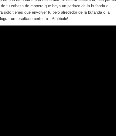
io de tu cabeza de manera que haya un pedazo de la bufanda o
a sólo tienes que envolver tu pelo alrededor de la bufanda o la
lograr un resultado perfecto. ¡Pruébalo!