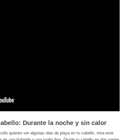
abello: Durante la noche y sin calor
sólo quieres ver algunas olas de playa en tu cabello, mira este
as es una bufanda o una toalla fina. Divide tu cabello en dos partes