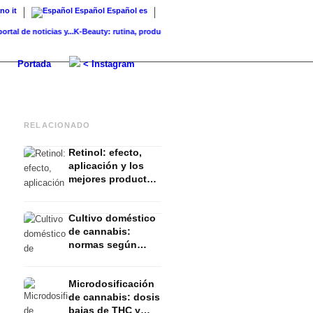
ano
it
Español
Español
es
de noticias y...
K-Beauty: rutina, productos y marcas coreanas para...
Piel de cristal: 
Portada
< Instagram
RELACIONADO
Retinol: efecto,
aplicación y los
mejores productos
para una piel
radiante
Cultivo doméstico
de cannabis:
normas según
CanG
Microdosificación
de cannabis: dosis
bajas de THC y