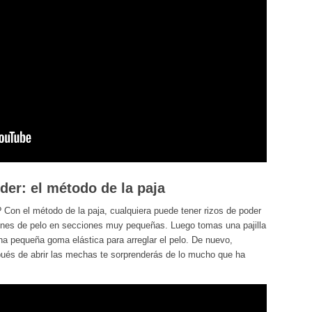
der: el método de la paja
? Con el método de la paja, cualquiera puede tener rizos de poder
hones de pelo en secciones muy pequeñas. Luego tomas una pajilla
na pequeña goma elástica para arreglar el pelo. De nuevo,
ués de abrir las mechas te sorprenderás de lo mucho que ha