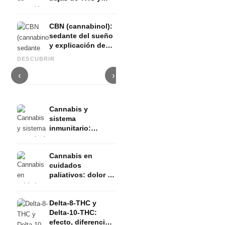
CBD
CBN (cannabinol):
sedante del sueño
y explicación de
Cannabis para el TDAH: THC,
Relojes de lujo para hombre:
su efecto
CBD y concentración -
resumen de las mejores
C
DESCUBRIR
Estudios
marcas y modelos
e
‹
›
Cannabis y
sistema
inmunitario:
receptores CB2 e
inflamación
Cannabis en
cuidados
paliativos: dolor y
calidad de vida
Delta-8-THC y
Delta-10-THC:
efecto, diferencia y