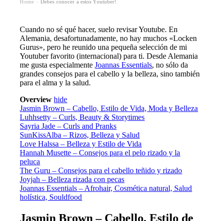
Home
Debes conocer a estos Youtuber!
›
Cuando no sé qué hacer, suelo revisar Youtube. En
Alemania, desafortunadamente, no hay muchos «Locken
Gurus», pero he reunido una pequeña selección de mi
Youtuber favorito (internacional) para ti. Desde Alemania
me gusta especialmente
Joannas Essentials
, no sólo da
grandes consejos para el cabello y la belleza, sino también
para el alma y la salud.
Overview
hide
Jasmin Brown – Cabello, Estilo de Vida, Moda y Belleza
Luhhsetty – Curls, Beauty & Storytimes
Sayria Jade – Curls and Pranks
SunKissAlba – Rizos, Belleza y Salud
Love Halssa – Belleza y Estilo de Vida
Hannah Musette – Consejos para el pelo rizado y la
peluca
The Guru – Consejos para el cabello teñido y rizado
Joyjah – Belleza rizada con pecas
Joannas Essentials – Afrohair, Cosmética natural, Salud
holística, Souldfood
Jasmin Brown – Cabello, Estilo de