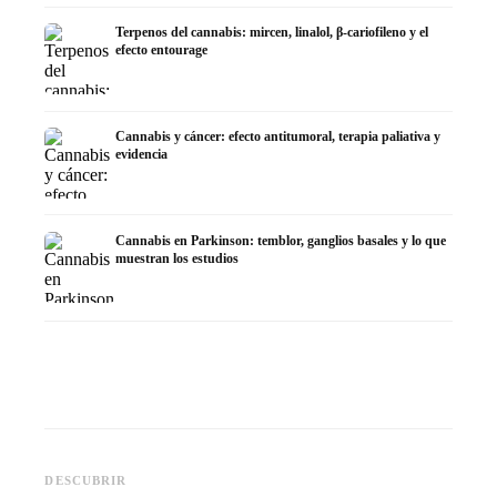
Terpenos del cannabis: mircen, linalol, β-cariofileno y el
efecto entourage
Cannabis y cáncer: efecto antitumoral, terapia paliativa y
evidencia
Cannabis en Parkinson: temblor, ganglios basales y lo que
muestran los estudios
Cannabis y TDAH: dopamina,
Cannabis en fibromialgia:
Cannabi
automedición y lo que
dolor, sueño y sistema
quimiot
DESCUBRIR
muestran los estudios
endocanabinoide
Dronab