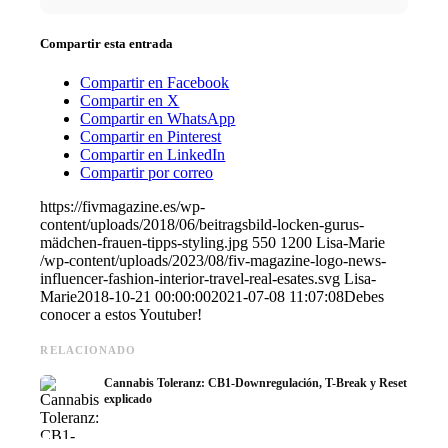
Compartir esta entrada
Compartir en Facebook
Compartir en X
Compartir en WhatsApp
Compartir en Pinterest
Compartir en LinkedIn
Compartir por correo
https://fivmagazine.es/wp-
content/uploads/2018/06/beitragsbild-locken-gurus-
mädchen-frauen-tipps-styling.jpg
550
1200
Lisa-Marie
/wp-content/uploads/2023/08/fiv-magazine-logo-news-
influencer-fashion-interior-travel-real-esates.svg
Lisa-
Marie
2018-10-21 00:00:00
2021-07-08 11:07:08
Debes
conocer a estos Youtuber!
RELACIONADO
Cannabis Toleranz: CB1-Downregulación, T-Break y Reset
explicado