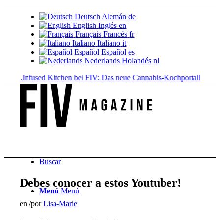
Deutsch
Alemán
de
English
Inglés
en
Français
Francés
fr
Italiano
Italiano
it
Español
Español
es
Nederlands
Holandés
nl
..
Infused Kitchen bei FIV: Das neue Cannabis-Kochportal
Bebidas de ca
Buscar
Debes conocer a estos Youtuber!
Menú
Menú
en
/
por
Lisa-Marie