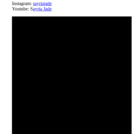
Instagram:
sayriajade
Youtube: S
ayria Jade