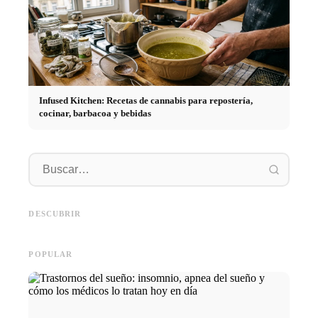
Infused Kitchen: Recetas de cannabis para repostería,
cocinar, barbacoa y bebidas
Práctic
empresa
Social Media Werbeanzeigen:
Comienzo de carrera tras los
oportun
Mehr Verkäufe durch gezieltes
estudios: lo que realmente
el cami
DESCUBRIR
Online Marketing
buscan los reclutadores
carrera
POPULAR