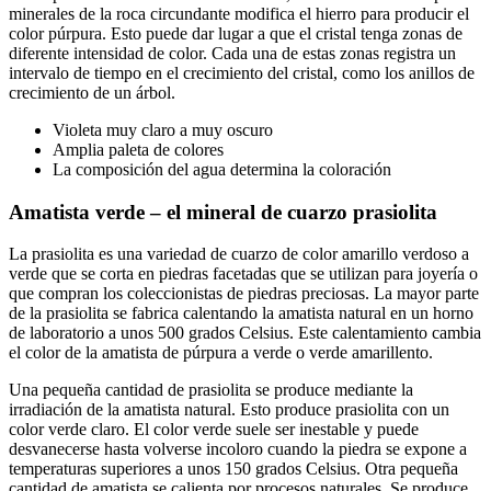
minerales de la roca circundante modifica el hierro para producir el
color púrpura. Esto puede dar lugar a que el cristal tenga zonas de
diferente intensidad de color. Cada una de estas zonas registra un
intervalo de tiempo en el crecimiento del cristal, como los anillos de
crecimiento de un árbol.
Violeta muy claro a muy oscuro
Amplia paleta de colores
La composición del agua determina la coloración
Amatista verde – el mineral de cuarzo prasiolita
La prasiolita es una variedad de cuarzo de color amarillo verdoso a
verde que se corta en piedras facetadas que se utilizan para joyería o
que compran los coleccionistas de piedras preciosas. La mayor parte
de la prasiolita se fabrica calentando la amatista natural en un horno
de laboratorio a unos 500 grados Celsius. Este calentamiento cambia
el color de la amatista de púrpura a verde o verde amarillento.
Una pequeña cantidad de prasiolita se produce mediante la
irradiación de la amatista natural. Esto produce prasiolita con un
color verde claro. El color verde suele ser inestable y puede
desvanecerse hasta volverse incoloro cuando la piedra se expone a
temperaturas superiores a unos 150 grados Celsius. Otra pequeña
cantidad de amatista se calienta por procesos naturales. Se produce