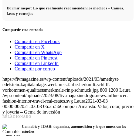
Dormir mejor: Lo que realmente recomiendan los médicos – Causas,
fases y consejos
Compartir esta entrada
Compartir en Facebook
Compartir en X
Compartir en WhatsApp
Compartir en Pinterest
Compartir en LinkedIn
Compartir por correo
https://fivmagazine.es/wp-content/uploads/2021/03/amethyst-
edelstein-kapitalanlage-wert-preis-farbe-herkunft-schliff-
vorkommen-qualitaetsmerkmale-ring-schmuck.jpg
800
1200
Laura
/wp-content/uploads/2023/08/fiv-magazine-logo-news-influencer-
fashion-interior-travel-real-esates.svg
Laura
2021-03-03
00:00:00
2021-03-03 06:25:56
Comprar Amatista: Valor, color, precio
y joyería – Gema de inversión
RELACIONADO
Cannabis y TDAH: dopamina, automedición y lo que muestran los
estudios