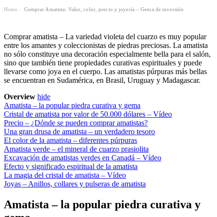
Home
Comprar Amatista: Valor, color, precio y joyería – Gema de inversión
›
Comprar amatista – La variedad violeta del cuarzo es muy popular
entre los amantes y coleccionistas de piedras preciosas. La amatista
no sólo constituye una decoración especialmente bella para el salón,
sino que también tiene propiedades curativas espirituales y puede
llevarse como joya en el cuerpo. Las amatistas púrpuras más bellas
se encuentran en Sudamérica, en Brasil, Uruguay y Madagascar.
Overview
hide
Amatista – la popular piedra curativa y gema
Cristal de amatista por valor de 50.000 dólares – Vídeo
Precio – ¿Dónde se pueden comprar amatistas?
Una gran drusa de amatista – un verdadero tesoro
El color de la amatista – diferentes púrpuras
Amatista verde – el mineral de cuarzo prasiolita
Excavación de amatistas verdes en Canadá – Vídeo
Efecto y significado espiritual de la amatista
La magia del cristal de amatista – Vídeo
Joyas – Anillos, collares y pulseras de amatista
Amatista – la popular piedra curativa y