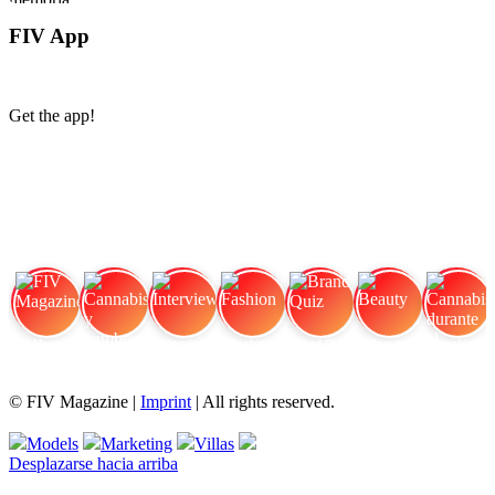
FIV App
Get the app!
FIV Magazine
Cannabis y hambre:
Interview
Fashion
Brand Quiz
Beauty
Cannabis durante el
© FIV Magazine |
Imprint
| All rights reserved.
Models
Marketing
Villas
Desplazarse hacia arriba