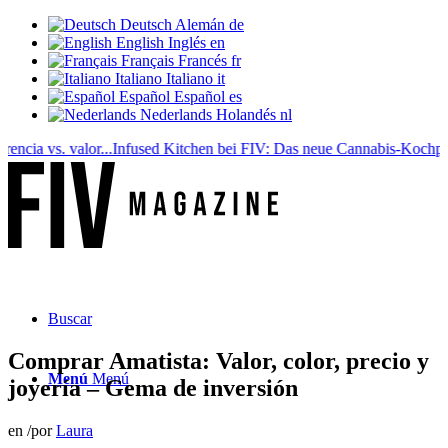
Deutsch
Alemán
de
English
Inglés
en
Français
Francés
fr
Italiano
Italiano
it
Español
Español
es
Nederlands
Holandés
nl
vs. valor...
Infused Kitchen bei FIV: Das neue Cannabis-Kochportal
Beb
Buscar
Comprar Amatista: Valor, color, precio y
Menú
Menú
joyería – Gema de inversión
en
/
por
Laura