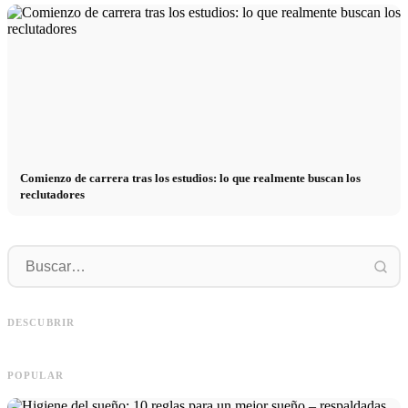
Comienzo de carrera tras los estudios: lo que realmente buscan los
reclutadores
Práctica profesional en empresas de
primer nivel: oportunidades,
Financiar los estudios en 2026:
R
remuneración y el camino directo
Deutschlandstipendium, BAföG y
r
DESCUBRIR
hacia la carrera
consejos inteligentes para ahorrar
s
POPULAR