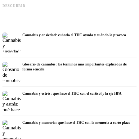
Cannabis y epilepsia: CBD, Epidiolex
Cannabis Oil casero: decarboxilación
C
DESCUBRIR
y el estado actual de la investigación
e infusión
h
Cannabis y ansiedad: cuándo el THC ayuda y cuándo la provoca
Glosario de cannabis: los términos más importantes explicados de
forma sencilla
Cannabis y estrés: qué hace el THC con el cortisol y la eje HPA
Cannabis y memoria: qué hace el THC con la memoria a corto plazo