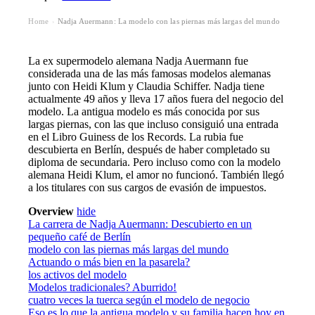
Home
Nadja Auermann: La modelo con las piernas más largas del mundo
›
La ex supermodelo alemana Nadja Auermann fue
considerada una de las más famosas modelos alemanas
junto con Heidi Klum y Claudia Schiffer. Nadja tiene
actualmente 49 años y lleva 17 años fuera del negocio del
modelo. La antigua modelo es más conocida por sus
largas piernas, con las que incluso consiguió una entrada
en el Libro Guiness de los Records. La rubia fue
descubierta en Berlín, después de haber completado su
diploma de secundaria. Pero incluso como con la modelo
alemana Heidi Klum, el amor no funcionó. También llegó
a los titulares con sus cargos de evasión de impuestos.
Overview
hide
La carrera de Nadja Auermann: Descubierto en un
pequeño café de Berlín
modelo con las piernas más largas del mundo
Actuando o más bien en la pasarela?
los activos del modelo
Modelos tradicionales? Aburrido!
cuatro veces la tuerca según el modelo de negocio
Eso es lo que la antigua modelo y su familia hacen hoy en