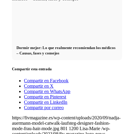
Dormir mejor: Lo que realmente recomiendan los médicos
– Causas, fases y consejos
Compartir esta entrada
Compartir en Facebook
Compartir en X
Compartir en WhatsApp
Compartir en Pinterest
Compartir en LinkedIn
Compartir por correo
https://fivmagazine.es/wp-content/uploads/2020/09/nadja-
auermann-model-catwalk-laufsteg-designer-fashion-
mode-frau-hair-mode.jpg
801
1200
Lisa-Marie
/wp-
content/uploads/2023/08/fiv-magazine-logo-news-