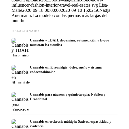
influencer-fashion-interior-travel-real-esates.svg
Lisa-
Marie
2020-09-18 00:00:00
2020-09-10 15:02:56
Nadja
Auermann: La modelo con las piernas más largas del
mundo
RELACIONADO
Cannabis y TDAH: dopamina, automedición y lo que
muestran los estudios
Cannabis en fibromialgia: dolor, sueño y sistema
endocanabinoide
Cannabis para náuseas y quimioterapia: Nabilon y
Dronabinol
Cannabis en esclerosis múltiple: Sativex, espasticidad y
evidencia