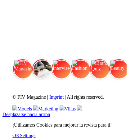
FIV Magazine
Cannabis y TDAH:
Interview
Fashion
Brand Quiz
Beauty
© FIV Magazine |
Imprint
| All rights reserved.
Models
Marketing
Villas
Desplazarse hacia arriba
¡Utilizamos Cookies para mejorar la revista para ti!
OK
Settings