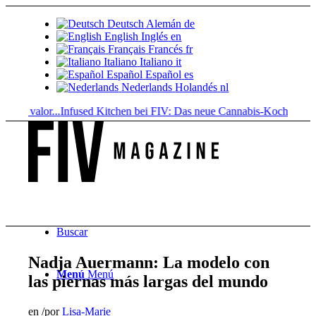
Deutsch
Alemán
de
English
Inglés
en
Français
Francés
fr
Italiano
Italiano
it
Español
Español
es
Nederlands
Holandés
nl
 valor...
Infused Kitchen bei FIV: Das neue Cannabis-Kochportal
Bebid
Buscar
Nadja Auermann: La modelo con
Menú
Menú
las piernas más largas del mundo
en
/
por
Lisa-Marie