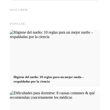
empresas de primer nivel:
Financiar los estudios en 2026:
Reducir 
oportunidades, remuneración y
Deutschlandstipendium, BAföG
realmen
el camino directo hacia la
y consejos inteligentes para
médicos
DESCUBRIR
carrera
ahorrar
técnica
POPULAR
Higiene del sueño: 10 reglas para un mejor sueño –
respaldadas por la ciencia