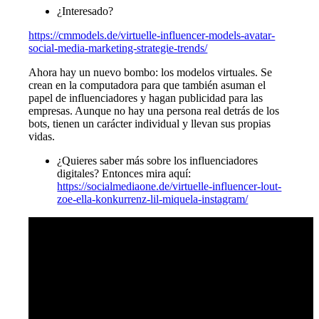
¿Interesado?
https://cmmodels.de/virtuelle-influencer-models-avatar-
social-media-marketing-strategie-trends/
Ahora hay un nuevo bombo: los modelos virtuales. Se
crean en la computadora para que también asuman el
papel de influenciadores y hagan publicidad para las
empresas. Aunque no hay una persona real detrás de los
bots, tienen un carácter individual y llevan sus propias
vidas.
¿Quieres saber más sobre los influenciadores
digitales? Entonces mira aquí:
https://socialmediaone.de/virtuelle-influencer-lout-
zoe-ella-konkurrenz-lil-miquela-instagram/