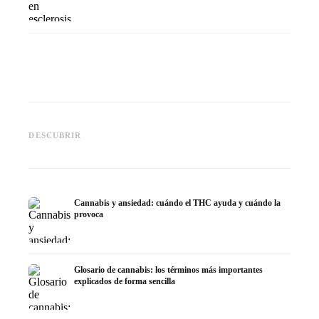
Cannabis y epilepsia: CBD,
CBD y p
Epidiolex y el estado actual de
Cannabis Oil casero:
puede h
DESCUBRIR
la investigación
decarboxilación e infusión
dermat
Cannabis y ansiedad: cuándo el THC ayuda y cuándo la
provoca
Glosario de cannabis: los términos más importantes
explicados de forma sencilla