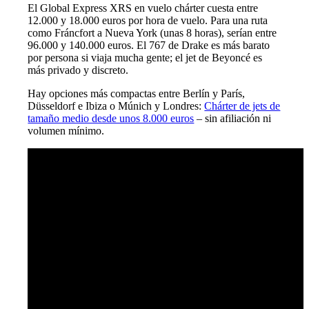
El Global Express XRS en vuelo chárter cuesta entre
12.000 y 18.000 euros por hora de vuelo. Para una ruta
como Fráncfort a Nueva York (unas 8 horas), serían entre
96.000 y 140.000 euros. El 767 de Drake es más barato
por persona si viaja mucha gente; el jet de Beyoncé es
más privado y discreto.
Hay opciones más compactas entre Berlín y París,
Düsseldorf e Ibiza o Múnich y Londres:
Chárter de jets de
tamaño medio desde unos 8.000 euros
– sin afiliación ni
volumen mínimo.