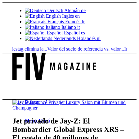
Deutsch
Alemán
de
English
Inglés
en
Français
Francés
fr
Italiano
Italiano
it
Español
Español
es
Nederlands
Holandés
nl
destag elimina la...
Valor del suelo de referencia vs. valor...
Infused Kit
Buscar
Jet privado de Jay-Z: El
Menú
Menú
Bombardier Global Express XRS –
El regalo de 40 millones de