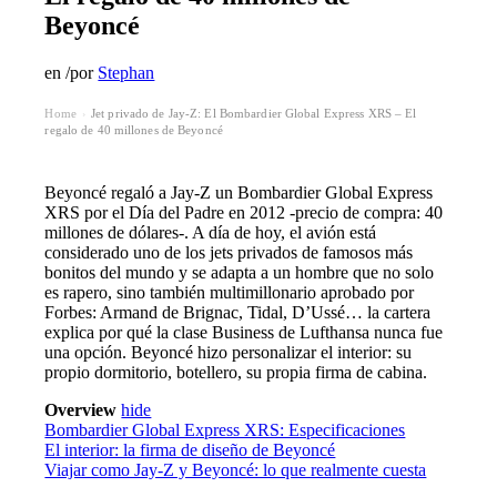
Beyoncé
en
/
por
Stephan
Home
Jet privado de Jay-Z: El Bombardier Global Express XRS – El
›
regalo de 40 millones de Beyoncé
Beyoncé regaló a Jay-Z un Bombardier Global Express
XRS por el Día del Padre en 2012 -precio de compra: 40
millones de dólares-. A día de hoy, el avión está
considerado uno de los jets privados de famosos más
bonitos del mundo y se adapta a un hombre que no solo
es rapero, sino también multimillonario aprobado por
Forbes: Armand de Brignac, Tidal, D’Ussé… la cartera
explica por qué la clase Business de Lufthansa nunca fue
una opción. Beyoncé hizo personalizar el interior: su
propio dormitorio, botellero, su propia firma de cabina.
Overview
hide
Bombardier Global Express XRS: Especificaciones
El interior: la firma de diseño de Beyoncé
Viajar como Jay-Z y Beyoncé: lo que realmente cuesta