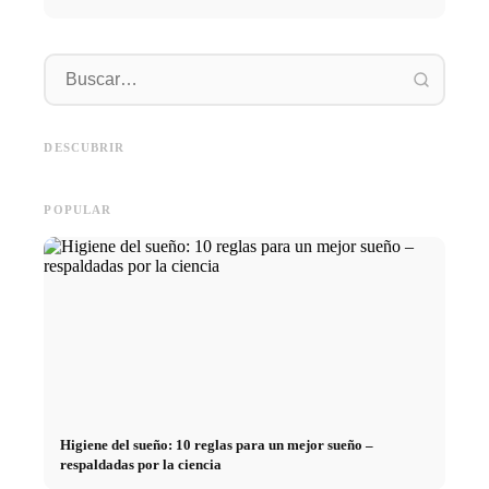
Práctica profesional en
empresas de primer nivel:
Financiar los estudios en 2026:
Reducir 
oportunidades, remuneración y
Deutschlandstipendium, BAföG
realmen
el camino directo hacia la
y consejos inteligentes para
médicos
DESCUBRIR
carrera
ahorrar
técnica
POPULAR
Higiene del sueño: 10 reglas para un mejor sueño –
respaldadas por la ciencia