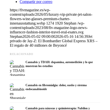
Compartir por correo
https://fivmagazine.es/wp-
content/uploads/2026/05/luxury-vip-private-jet-salon-
flowers-wine-glasses-premium-charter-
innenausstattung.webp
1274
1920
Stephan
/wp-
content/uploads/2023/08/fiv-magazine-logo-news-
influencer-fashion-interior-travel-real-esates.svg
Stephan
2026-05-02 09:00:00
2026-05-16 14:56:39
Jet
privado de Jay-Z: El Bombardier Global Express XRS –
El regalo de 40 millones de Beyoncé
RELACIONADO
Cannabis y TDAH: dopamina, automedición y lo que
muestran los estudios
Cannabis en fibromialgia: dolor, sueño y sistema
endocanabinoide
Cannabis para náuseas y quimioterapia: Nabilon y