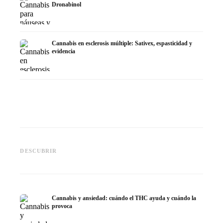
Dronabinol
Cannabis en esclerosis múltiple: Sativex, espasticidad y
evidencia
Cannabis y epilepsia: CBD,
CBD y p
Epidiolex y el estado actual de
Cannabis Oil casero:
puede h
DESCUBRIR
la investigación
decarboxilación e infusión
dermat
Cannabis y ansiedad: cuándo el THC ayuda y cuándo la
provoca