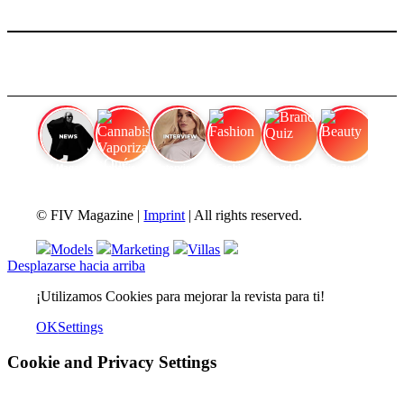
FIV Magazine
Cannabis Vaporizador: ¿Qué
Interview
Fashion
Brand Quiz
Beauty
© FIV Magazine |
Imprint
| All rights reserved.
Models
Marketing
Villas
Desplazarse hacia arriba
¡Utilizamos Cookies para mejorar la revista para ti!
OK
Settings
Cookie and Privacy Settings