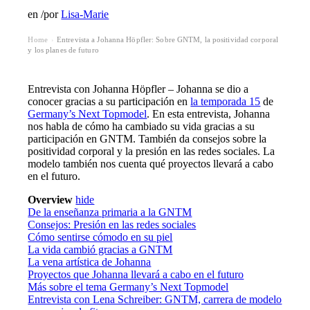
en
/
por
Lisa-Marie
Home
Entrevista a Johanna Höpfler: Sobre GNTM, la positividad corporal
›
y los planes de futuro
Entrevista con Johanna Höpfler – Johanna se dio a
conocer gracias a su participación en
la temporada 15
de
Germany’s Next Topmodel
. En esta entrevista, Johanna
nos habla de cómo ha cambiado su vida gracias a su
participación en GNTM. También da consejos sobre la
positividad corporal y la presión en las redes sociales. La
modelo también nos cuenta qué proyectos llevará a cabo
en el futuro.
Overview
hide
De la enseñanza primaria a la GNTM
Consejos: Presión en las redes sociales
Cómo sentirse cómodo en su piel
La vida cambió gracias a GNTM
La vena artística de Johanna
Proyectos que Johanna llevará a cabo en el futuro
Más sobre el tema Germany’s Next Topmodel
Entrevista con Lena Schreiber: GNTM, carrera de modelo