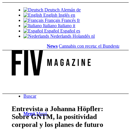
Deutsch
Alemán
de
English
Inglés
en
Français
Francés
fr
Italiano
Italiano
it
Español
Español
es
Nederlands
Holandés
nl
News
Cannabis con receta: el Bundestag elimina l
Buscar
Entrevista a Johanna Höpfler:
Menú
Menú
Sobre GNTM, la positividad
corporal y los planes de futuro