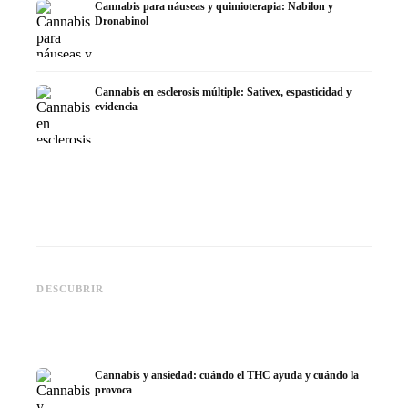
Cannabis para náuseas y quimioterapia: Nabilon y
Dronabinol
Cannabis en esclerosis múltiple: Sativex, espasticidad y
evidencia
Cannabis y epilepsia: CBD,
CBD y p
Epidiolex y el estado actual de
Cannabis Oil casero:
puede h
DESCUBRIR
la investigación
decarboxilación e infusión
dermat
Cannabis y ansiedad: cuándo el THC ayuda y cuándo la
provoca