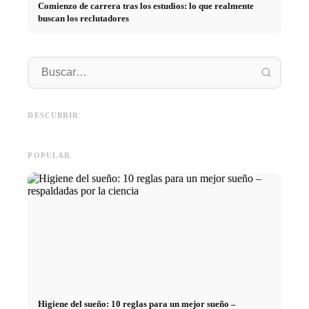
Comienzo de carrera tras los estudios: lo que realmente
buscan los reclutadores
Práctica profesional en
empresas de primer nivel:
Financiar los estudios en 2026:
Reducir 
oportunidades, remuneración y
Deutschlandstipendium, BAföG
realmen
el camino directo hacia la
y consejos inteligentes para
médicos
DESCUBRIR
carrera
ahorrar
técnica
POPULAR
Higiene del sueño: 10 reglas para un mejor sueño –