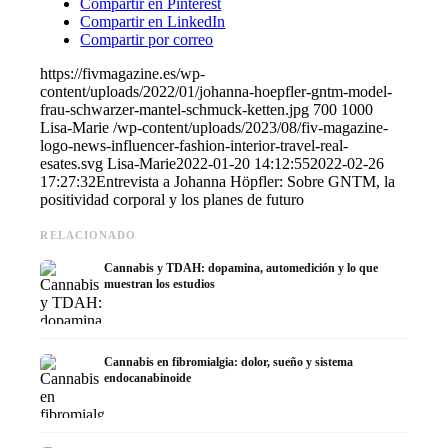
Compartir en Pinterest
Compartir en LinkedIn
Compartir por correo
https://fivmagazine.es/wp-
content/uploads/2022/01/johanna-hoepfler-gntm-model-
frau-schwarzer-mantel-schmuck-ketten.jpg
700
1000
Lisa-Marie
/wp-content/uploads/2023/08/fiv-magazine-
logo-news-influencer-fashion-interior-travel-real-
esates.svg
Lisa-Marie
2022-01-20 14:12:55
2022-02-26
17:27:32
Entrevista a Johanna Höpfler: Sobre GNTM, la
positividad corporal y los planes de futuro
RELACIONADO
Cannabis y TDAH: dopamina, automedición y lo que
muestran los estudios
Cannabis en fibromialgia: dolor, sueño y sistema
endocanabinoide