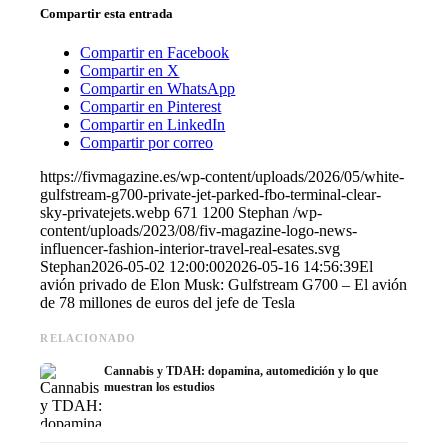
Compartir esta entrada
Compartir en Facebook
Compartir en X
Compartir en WhatsApp
Compartir en Pinterest
Compartir en LinkedIn
Compartir por correo
https://fivmagazine.es/wp-content/uploads/2026/05/white-
gulfstream-g700-private-jet-parked-fbo-terminal-clear-
sky-privatejets.webp
671
1200
Stephan
/wp-
content/uploads/2023/08/fiv-magazine-logo-news-
influencer-fashion-interior-travel-real-esates.svg
Stephan
2026-05-02 12:00:00
2026-05-16 14:56:39
El
avión privado de Elon Musk: Gulfstream G700 – El avión
de 78 millones de euros del jefe de Tesla
RELACIONADO
Cannabis y TDAH: dopamina, automedición y lo que
muestran los estudios