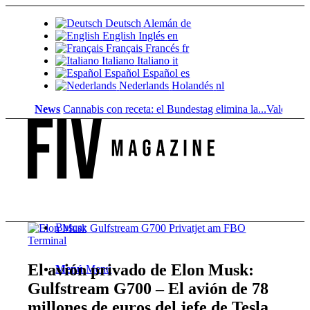
Deutsch
Alemán
de
English
Inglés
en
Français
Francés
fr
Italiano
Italiano
it
Español
Español
es
Nederlands
Holandés
nl
News
Cannabis con receta: el Bundestag elimina la...
Valor del suelo
Buscar
El avión privado de Elon Musk:
Menú
Menú
Gulfstream G700 – El avión de 78
millones de euros del jefe de Tesla