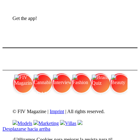
Get the app!
FIV Magazine
Cannabis y TDAH:
Interview
Fashion
Brand Quiz
Beauty
© FIV Magazine |
Imprint
| All rights reserved.
Models
Marketing
Villas
Desplazarse hacia arriba
¡Utilizamos Cookies para mejorar la revista para ti!