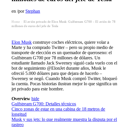
en
/
por
Stephan
Home
El avión privado de Elon Musk: Gulfstream G700 – El avión de 78
›
millones de euros del jefe de Tesla
Elon Musk
construye coches eléctricos, quiere volar a
Marte y ha comprado Twitter – pero su propio medio de
transporte de elección es un quemador de queroseno: el
Gulfstream G700 por 78 millones de dólares. Un
estudiante llamado Jack Sweeney siguió cada vuelo con el
bot de seguimiento @ElonJet durante años, Musk le
ofreció 5.000 dólares para que dejara de hacerlo –
Sweeney se negó. Cuando Musk compró Twitter, bloqueó
la cuenta. Pocas historias ilustran mejor lo que significa un
jet privado para este hombre.
Overview
hide
Gulfstream G700: Detalles técnicos
Cinco zonas de estar en una cabina de 18 metros de
longitud
Musk y sus jets: lo que realmente muestra la disputa por el
rastreo