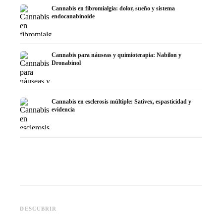
Cannabis en fibromialgia: dolor, sueño y sistema
endocanabinoide
Cannabis para náuseas y quimioterapia: Nabilon y
Dronabinol
Cannabis en esclerosis múltiple: Sativex, espasticidad y
evidencia
Cannabis y epilepsia: CBD,
CBD y p
Epidiolex y el estado actual de
Cannabis Oil casero:
puede h
DESCUBRIR
la investigación
decarboxilación e infusión
dermat