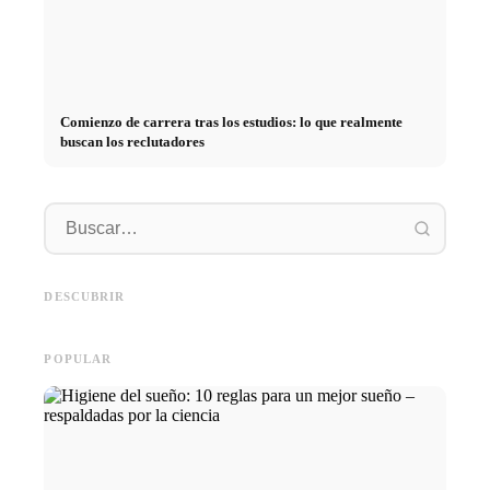
Comienzo de carrera tras los estudios: lo que realmente
buscan los reclutadores
Práctica profesional en
empresas de primer nivel:
Financiar los estudios en 2026:
Reducir 
oportunidades, remuneración y
Deutschlandstipendium, BAföG
realmen
el camino directo hacia la
y consejos inteligentes para
médicos
DESCUBRIR
carrera
ahorrar
técnica
POPULAR