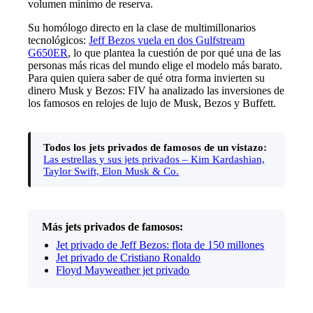
volumen mínimo de reserva.
Su homólogo directo en la clase de multimillonarios
tecnológicos:
Jeff Bezos vuela en dos Gulfstream
G650ER
, lo que plantea la cuestión de por qué una de las
personas más ricas del mundo elige el modelo más barato.
Para quien quiera saber de qué otra forma invierten su
dinero Musk y Bezos: FIV ha analizado las
inversiones de
los famosos en relojes de lujo de Musk, Bezos y Buffett
.
Todos los jets privados de famosos de un vistazo:
Las estrellas y sus jets privados – Kim Kardashian,
Taylor Swift, Elon Musk & Co.
Más jets privados de famosos:
Jet privado de Jeff Bezos: flota de 150 millones
Jet privado de Cristiano Ronaldo
Floyd Mayweather jet privado