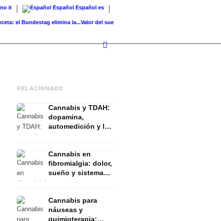
ano
it
Español
Español
es
el Bundestag elimina la...
Valor del suelo de referencia vs. valor...
Infused Kitchen bei 
RELACIONADO
Cannabis y TDAH:
dopamina,
automedición y lo
que muestran los
estudios
Cannabis en
fibromialgia: dolor,
sueño y sistema
endocanabinoide
Cannabis para
náuseas y
quimioterapia: