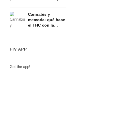
eje HPA
Cannabis y
memoria: qué hace
el THC con la
memoria a corto
plazo
FIV APP
Get the app!