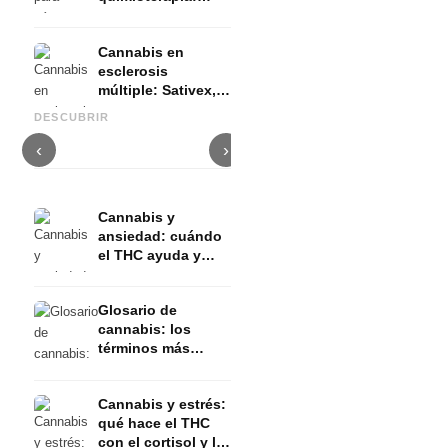
Nabilon y
Dronabinol
Cannabis en
esclerosis
múltiple: Sativex,
Cannabis y epilepsia: CBD,
C
espasticidad y
Epidiolex y el estado actual
Cannabis Oil casero:
p
DESCUBRIR
evidencia
de la investigación
decarboxilación e infusión
d
‹
›
Cannabis y
ansiedad: cuándo
el THC ayuda y
cuándo la provoca
Glosario de
cannabis: los
términos más
importantes
explicados de
Cannabis y estrés:
forma sencilla
qué hace el THC
con el cortisol y la