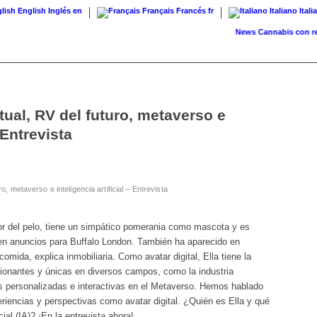
English
Inglés
en
Français
Francés
fr
Italiano
Itali
News
Cannabis con receta: 
rtual, RV del futuro, metaverso e
– Entrevista
ro, metaverso e inteligencia artificial – Entrevista
lor del pelo, tiene un simpático pomerania como mascota y es
, en anuncios para Buffalo London. También ha aparecido en
mida, explica inmobiliaria. Como avatar digital, Ella tiene la
ionantes y únicas en diversos campos, como la industria
ias personalizadas e interactivas en el Metaverso. Hemos hablado
riencias y perspectivas como avatar digital. ¿Quién es Ella y qué
cial (IA)? ¡En la entrevista ahora!