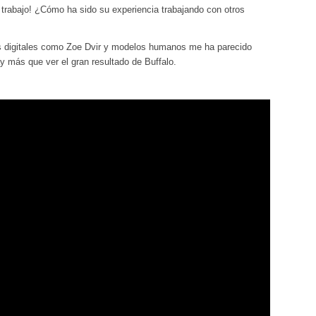
trabajo! ¿Cómo ha sido su experiencia trabajando con otros
es digitales como Zoe Dvir y modelos humanos me ha parecido
y más que ver el gran resultado de Buffalo.