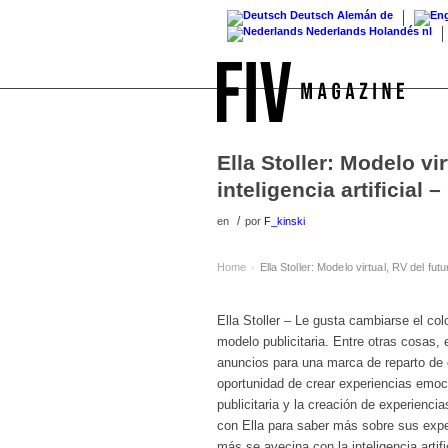
Deutsch
Alemán
de
Nederlands
Holandés
nl
Ella Stoller: Modelo vi
inteligencia artificial 
/
en
por
F_kinski
Home
Ella Stoller: Modelo virtual, RV del futu
›
Ella Stoller – Le gusta cambiarse el co
modelo publicitaria. Entre otras cosas
anuncios para una marca de reparto de co
oportunidad de crear experiencias emoc
publicitaria y la creación de experienc
con Ella para saber más sobre sus expe
más se avecina con la inteligencia artifi