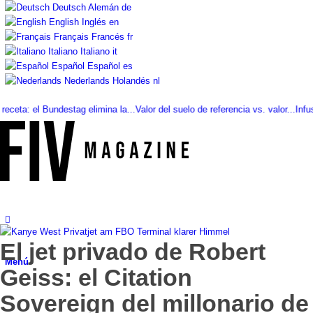
Deutsch
Alemán
de
English
Inglés
en
Français
Francés
fr
Italiano
Italiano
it
Español
Español
es
Nederlands
Holandés
nl
: el Bundestag elimina la...
Valor del suelo de referencia vs. valor...
Infused K
El jet privado de Robert
Menú
Geiss: el Citation
Sovereign del millonario de