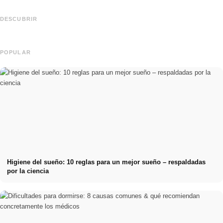
Práctica profesional en empresas de
primer nivel: oportunidades,
Financiar los estudios en 2026:
remuneración y el camino directo
Deutschlandstipendium, BAföG y
DESCUBRIR
hacia la carrera
consejos inteligentes para ahorrar
POPULAR
Higiene del sueño: 10 reglas para un mejor sueño – respaldadas
por la ciencia