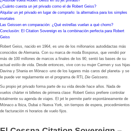
¿Adónde vuela Robert Geiss en su jet privado?
¿Cuánto cuesta un jet privado como el de Robert Geiss?
Alquilar un jet privado en lugar de comprarlo: la alternativa para los simples
mortales
Las Geissen en comparación: ¿Qué estrellas vuelan a qué chorro?
Conclusión: El Citation Sovereign es la combinación perfecta para Robert
Geiss
Robert Geiss, nacido en 1964, es uno de los millonarios autodidactas más
conocidos de Alemania. Con su marca de moda Bosporus, que vendió por
más de 100 millones de marcos a finales de los 90, sentó las bases de su
actual estilo de vida. Desde entonces, vive con su mujer Carmen y sus hijas
Davina y Shania en Mónaco -uno de los lugares más caros del planeta- y se
le puede ver regularmente en el programa de RTL
Die Geissens
.
Su propio jet privado forma parte de su vida desde hace años. Nada de
vuelos chárter ni billetes de primera clase: Robert Geiss prefiere controlar
totalmente su agenda de viajes. El jet le permite partir espontáneamente de
Mónaco a Ibiza, Dubai o Nueva York, sin tiempos de espera, procedimientos
de facturación ni horarios de vuelo fijos.
El Cessna Citation Sovereign –