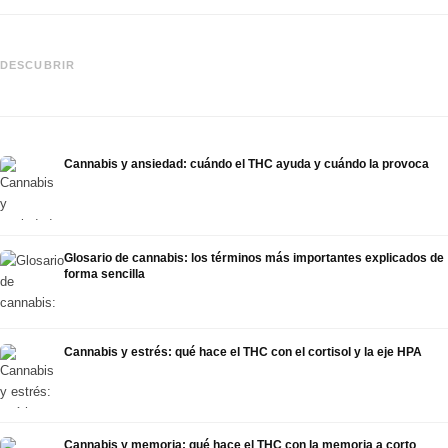
Cannabis y epilepsia: CBD,
Epidiolex y el estado actual de la
Cannabis Oil casero:
DESCUBRIR
investigación
decarboxilación e infusión
Cannabis y ansiedad: cuándo el THC ayuda y cuándo la provoca
Glosario de cannabis: los términos más importantes explicados de
forma sencilla
Cannabis y estrés: qué hace el THC con el cortisol y la eje HPA
Cannabis y memoria: qué hace el THC con la memoria a corto