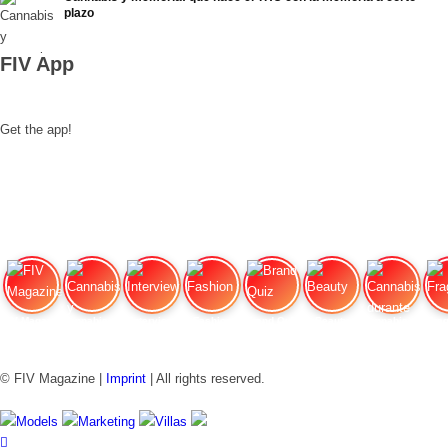
plazo
FIV App
Get the app!
FIV Magazine
Cannabis y hambre:
Interview
Fashion
Brand Quiz
Beauty
Cannabis durante el
Fra
© FIV Magazine |
Imprint
| All rights reserved.
Models
Marketing
Villas