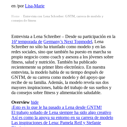
en
/
por
Lisa-Marie
Home
Entrevista con Lena Schreiber: GNTM, carrera de modelo y
›
consejos de fitness
Entrevista a Lena Schreiber – Desde su participación en la
16ª temporada de
Germany’s Next Topmodel
, Lena
Schreiber no sólo ha triunfado como modelo y en las
redes sociales, sino que también ha puesto en marcha su
propio negocio como coach y asesora a los jóvenes sobre
fitness, salud y nutrición. También ha publicado
recientemente su primer libro electrónico. En nuestra
entrevista, la modelo habla de su tiempo después de
GNTM, de su carrera como modelo y del apoyo que
recibe de su familia. Además, la modelo revela sus dos
mayores inspiraciones, habla del trabajo de sus sueños y
da consejos sobre fitness y alimentación saludable.
Overview
hide
¡Esto es lo que le ha pasado a Lena desde GNTM!
El trabajo soñado de Lena siempre ha sido algo creativo
Así es como la apoya su entorno en su carrera de modelo
Las inspiraciones de Lena: Pamela Reif y Stefanie