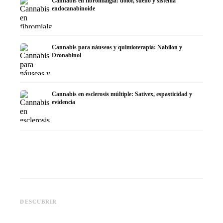
Cannabis en fibromialgia: dolor, sueño y sistema
endocanabinoide
Cannabis para náuseas y quimioterapia: Nabilon y
Dronabinol
Cannabis en esclerosis múltiple: Sativex, espasticidad y
evidencia
Cannabis y epilepsia: CBD,
CBD y p
Epidiolex y el estado actual de
Cannabis Oil casero:
puede h
DESCUBRIR
la investigación
decarboxilación e infusión
dermat