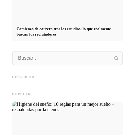
Comienzo de carrera tras los estudios: lo que realmente
buscan los reclutadores
Práctica profesional en
empresas de primer nivel:
Financiar los estudios en 2026:
Reducir 
oportunidades, remuneración y
Deutschlandstipendium, BAföG
realmen
el camino directo hacia la
y consejos inteligentes para
médicos
DESCUBRIR
carrera
ahorrar
técnica
POPULAR