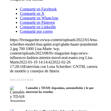
Compartir en Facebook
Compartir en X
Compartir en WhatsApp
Compartir en Pinterest
Compartir en LinkedIn
Compartir por correo
https://fivmagazine.es/wp-content/uploads/2022/01/lena-
schreiber-model-frau-gntm-zopf-glatte-haare-jeanshemd-
2.jpg
700
1000
Lisa-Marie
/wp-
content/uploads/2023/08/fiv-magazine-logo-news-
influencer-fashion-interior-travel-real-esates.svg
Lisa-
Marie
2022-01-19 14:14:42
2022-02-26
17:28:16
Entrevista con Lena Schreiber: GNTM, carrera
de modelo y consejos de fitness
RELACIONADO
Cannabis y TDAH: dopamina, automedición y lo que
muestran los estudios