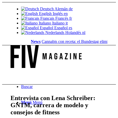
Deutsch
Alemán
de
English
Inglés
en
Français
Francés
fr
Italiano
Italiano
it
Español
Español
es
Nederlands
Holandés
nl
News
Cannabis con receta: el Bundestag elimina la...
Valor
Buscar
Entrevista con Lena Schreiber:
Menú
Menú
GNTM, carrera de modelo y
consejos de fitness