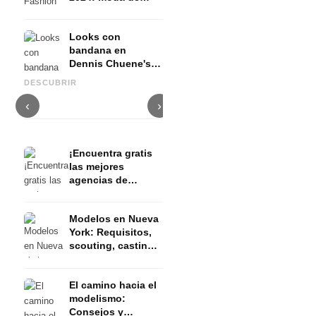
vanguardia
sostenible
Looks con
bandana en
PLNGNS x Semana de la
Dennis Chuene's x
Anja Gockel x Semana de la
Moda de Berlín 2024: la
R
Berlin Fashion
Moda de Berlín 2024: Pulse of
sostenibilidad se une a la
W
DESCUBRIR
Week
Gaia en el Hotel Adlon
revolución
u
‹
›
¡Encuentra gratis
las mejores
agencias de
modelos y
management!
Modelos en Nueva
Agencia de
York: Requisitos,
modelos One
scouting, castings
y trabajos -
Entrevista
El camino hacia el
modelismo:
Consejos y