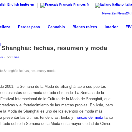
English
Inglés
en
Français
Francés
fr
Italiano
Itali
News
ZenNews24: El nuev
elleza
Perder peso
Cannabis
Bienes raíces
Interior
FIV
 Shanghái: fechas, resumen y moda
/
ws
por
Elisa
de Shanghái: fechas, resumen y moda
e 2001, la Semana de la Moda de Shanghái abre sus puertas
 y entusiastas de la moda de todo el mundo. La Semana de la
Festival Internacional de la Cultura de la Moda de Shanghái, que
creativas y el fortalecimiento de las marcas propias. En Asia, pero
de la Moda de Shanghai es uno de los eventos de moda más
ra presentar las últimas tendencias, looks y
marcas de moda
tanto
 todo sobre la Semana de la Moda en la mayor ciudad de China.