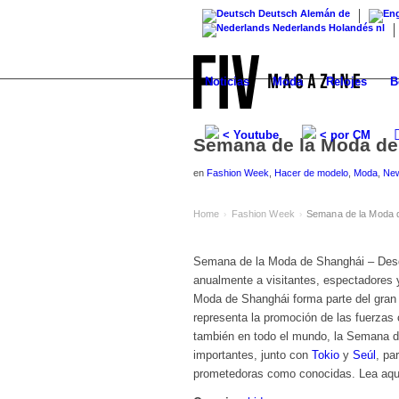
Deutsch
Alemán
de
Nederlands
Holandés
nl
Noticias
Moda
Relojes
B
< Youtube
< por CM
Semana de la Moda de
en
Fashion Week
,
Hacer de modelo
,
Moda
,
Ne
Home
Fashion Week
Semana de la Moda 
›
›
Semana de la Moda de Shanghái – Desd
anualmente a visitantes, espectadores
Moda de Shanghái forma parte del gran 
representa la promoción de las fuerzas 
también en todo el mundo, la Semana 
importantes, junto con
Tokio
y
Seúl
, pa
prometedoras como conocidas. Lea aquí