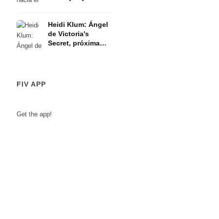
opiniones de
Stephan Czaja (CM
Heidi Klum: Ángel
Models)
de Victoria's
Secret, próxima
Topmodel de
Alemania y familia
FIV APP
Get the app!