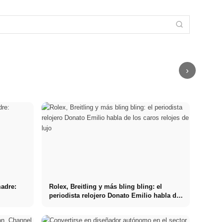
Marcel
x Fashion
BUZIGAHILL x
Ostertag x
Week 2025:
Fashion Week
Anja Gockel x
Fashion Week
"The Hunt"
2025: el
Fashion Week
2025:
moda de
reciclaje se
2025: moda de
"Paradise"
inspiración
une a las
empoderamient
Colores,
renacentista
historias
para la mujer
estampados,
con una línea
urbanas de
de negocios
emoción
moderna
Uganda
moderna
›
madre:
Rolex, Breitling y más bling bling: el
periodista relojero Donato Emilio habla de
los caros relojes de lujo