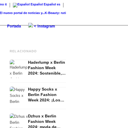
ano
it
Español
Español
es
o portal de noticias y...
K-Beauty: rutina, productos y marcas coreanas para...
Piel de
Portada
< Instagram
RELACIONADO
Haderlump x Berlin
Fashion Week
2024: Sostenible,
oscuro, distópico
Happy Socks x
Berlin Fashion
Week 2024: ¡Los
calcetines también
forman parte de la
Dzhus x Berlin
moda!
Fashion Week
2024: moda de