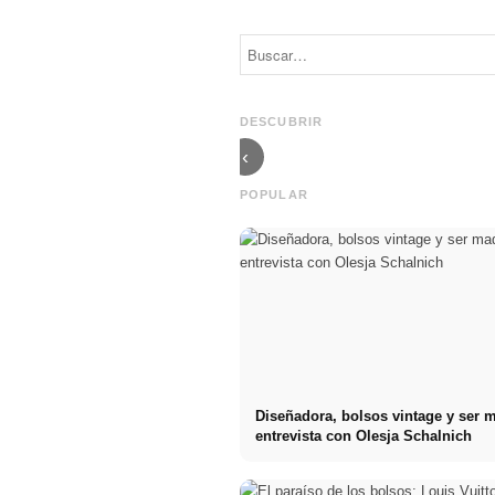
Rebekka Ruétz
x Fashion
Tell The Truth x
Week 2025:
Fashion Week
Elegante, casi
2025: CULT @
como Chanel
DESCUBRIR
Bunker Berlin
en Berlín
‹
POPULAR
Diseñadora, bolsos vintage y ser 
entrevista con Olesja Schalnich