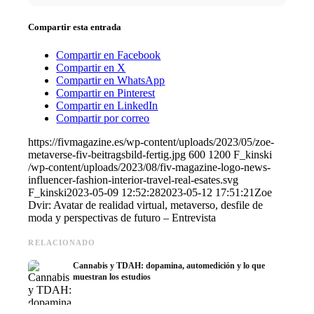
Compartir esta entrada
Compartir en Facebook
Compartir en X
Compartir en WhatsApp
Compartir en Pinterest
Compartir en LinkedIn
Compartir por correo
https://fivmagazine.es/wp-content/uploads/2023/05/zoe-
metaverse-fiv-beitragsbild-fertig.jpg
600
1200
F_kinski
/wp-content/uploads/2023/08/fiv-magazine-logo-news-
influencer-fashion-interior-travel-real-esates.svg
F_kinski
2023-05-09 12:52:28
2023-05-12 17:51:21
Zoe
Dvir: Avatar de realidad virtual, metaverso, desfile de
moda y perspectivas de futuro – Entrevista
RELACIONADO
Cannabis y TDAH: dopamina, automedición y lo que
muestran los estudios