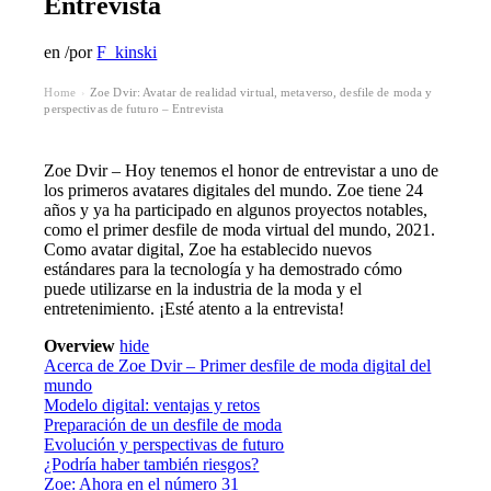
Entrevista
en
/
por
F_kinski
Home
Zoe Dvir: Avatar de realidad virtual, metaverso, desfile de moda y
›
perspectivas de futuro – Entrevista
Zoe Dvir – Hoy tenemos el honor de entrevistar a uno de
los primeros avatares digitales del mundo. Zoe tiene 24
años y ya ha participado en algunos proyectos notables,
como el primer desfile de moda virtual del mundo, 2021.
Como avatar digital, Zoe ha establecido nuevos
estándares para la tecnología y ha demostrado cómo
puede utilizarse en la industria de la moda y el
entretenimiento. ¡Esté atento a la entrevista!
Overview
hide
Acerca de Zoe Dvir – Primer desfile de moda digital del
mundo
Modelo digital: ventajas y retos
Preparación de un desfile de moda
Evolución y perspectivas de futuro
¿Podría haber también riesgos?
Zoe: Ahora en el número 31