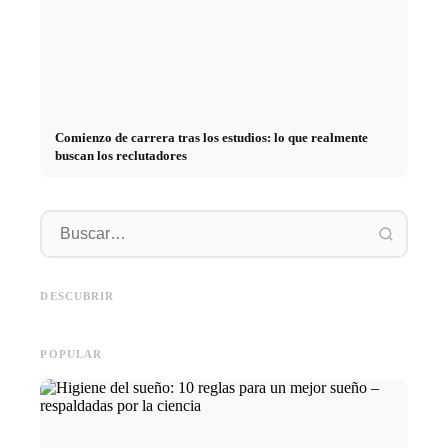
Comienzo de carrera tras los estudios: lo que realmente
buscan los reclutadores
Práctica profesional en
empresas de primer nivel:
Financiar los estudios en 2026:
Reducir 
oportunidades, remuneración y
Deutschlandstipendium, BAföG
realmen
el camino directo hacia la
y consejos inteligentes para
médicos
DESCUBRIR
carrera
ahorrar
técnica
POPULAR