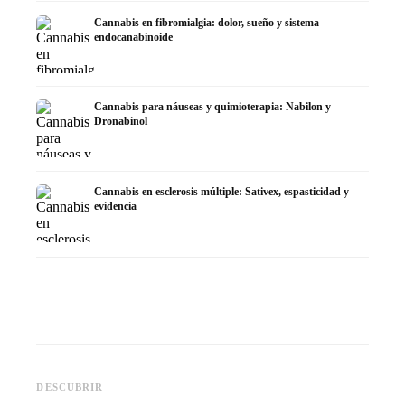
Cannabis en fibromialgia: dolor, sueño y sistema
endocanabinoide
Cannabis para náuseas y quimioterapia: Nabilon y
Dronabinol
Cannabis en esclerosis múltiple: Sativex, espasticidad y
evidencia
Cannabis y epilepsia: CBD,
CBD y p
Epidiolex y el estado actual de
Cannabis Oil casero:
puede h
DESCUBRIR
la investigación
decarboxilación e infusión
dermat