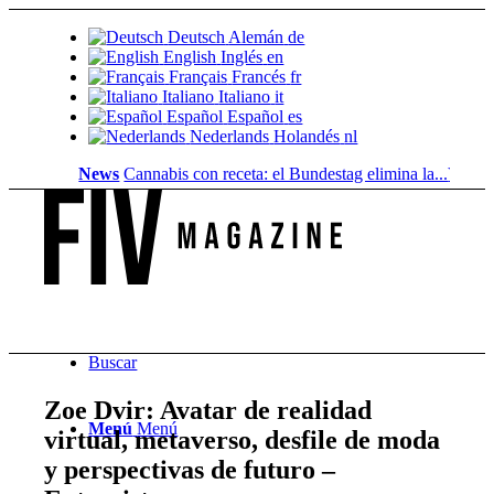
Deutsch
Alemán
de
English
Inglés
en
Français
Francés
fr
Italiano
Italiano
it
Español
Español
es
Nederlands
Holandés
nl
News
Cannabis con receta: el Bundestag elimina la...
Valor del s
Buscar
Zoe Dvir: Avatar de realidad
Menú
Menú
virtual, metaverso, desfile de moda
y perspectivas de futuro –