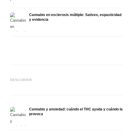
Cannabis en esclerosis múltiple: Sativex, espasticidad
y evidencia
Cannabis y epilepsia: CBD,
CBD y
Epidiolex y el estado actual
Cannabis Oil casero:
puede
DESCUBRIR
de la investigación
decarboxilación e infusión
derma
Cannabis y ansiedad: cuándo el THC ayuda y cuándo la
provoca