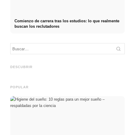
Comienzo de carrera tras los estudios: lo que realmente
buscan los reclutadores
Práctica profesional en
Financiar los estudios en
empresas de primer nivel:
2026:
Reduci
oportunidades, remuneración
Deutschlandstipendium,
realm
y el camino directo hacia la
BAföG y consejos
médic
DESCUBRIR
carrera
inteligentes para ahorrar
& téc
POPULAR