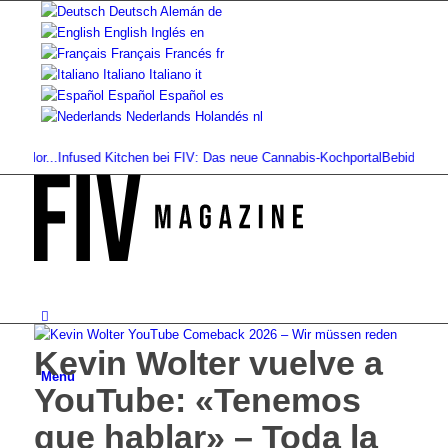
Deutsch
Alemán
de
English
Inglés
en
Français
Francés
fr
Italiano
Italiano
it
Español
Español
es
Nederlands
Holandés
nl
or...
Infused Kitchen bei FIV: Das neue Cannabis-Kochportal
Bebidas de cannab
Kevin Wolter vuelve a
Menú
YouTube: «Tenemos
que hablar» – Toda la