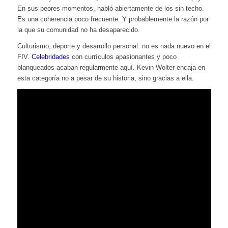
En sus peores momentos, habló abiertamente de los sin techo.
Es una coherencia poco frecuente. Y probablemente la razón por
la que su comunidad no ha desaparecido.
Culturismo, deporte y desarrollo personal: no es nada nuevo en el
FIV.
Celebridades
con currículos apasionantes y poco
blanqueados acaban regularmente aquí. Kevin Wolter encaja en
esta categoría no a pesar de su historia, sino gracias a ella.