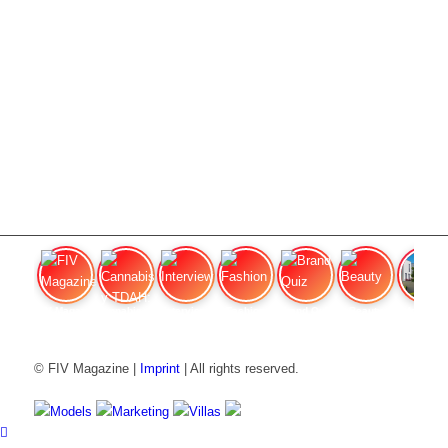
FIV Magazine
Cannabis y TDAH:
Interview
Fashion
Brand Quiz
Beauty
Valor del
© FIV Magazine |
Imprint
| All rights reserved.
Models
Marketing
Villas