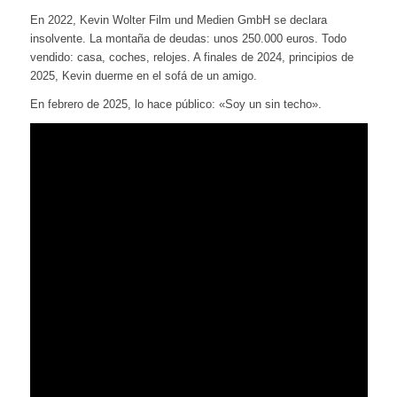
En 2022, Kevin Wolter Film und Medien GmbH se declara
insolvente. La montaña de deudas: unos 250.000 euros. Todo
vendido: casa, coches, relojes. A finales de 2024, principios de
2025, Kevin duerme en el sofá de un amigo.
En febrero de 2025, lo hace público: «Soy un sin techo».