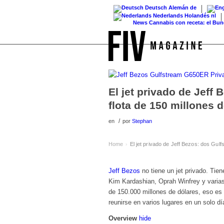
Deutsch
Alemán
de
Nederlands
Holandés
nl
News
Cannabis con receta: el Bundestag 
El jet privado de Jeff
flota de 150 millones
/
en
por
Stephan
Home
El jet privado de Jeff Bezos: dos Gul
›
Jeff Bezos
no tiene un jet privado. Ti
Kim Kardashian, Oprah Winfrey y varias
de 150.000 millones de dólares, eso e
reunirse en varios lugares en un solo dí
Overview
hide