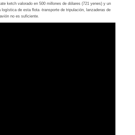
e ketch valorado en 500 millones de dólares (721 yenes) y un
ogística de esta flota -transporte de tripulación, lanzaderas de
avión no es suficiente.