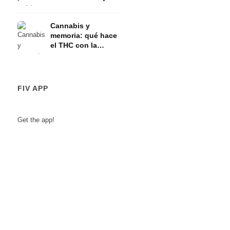
eje HPA
Cannabis y
memoria: qué hace
el THC con la
memoria a corto
plazo
FIV APP
Get the app!