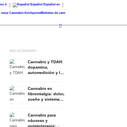
ano
it
Español
Español
es
e Cannabis-Kochportal
Bebidas de cannabis: batidos, té, leche dorada...
Cannabis en b
RELACIONADO
Cannabis y TDAH:
dopamina,
automedición y lo
que muestran los
estudios
Cannabis en
fibromialgia: dolor,
sueño y sistema
endocanabinoide
Cannabis para
náuseas y
quimioterapia: