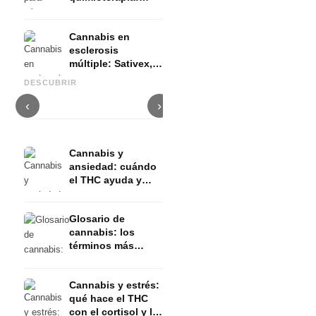
Nabilon y
Dronabinol
Cannabis en
esclerosis
múltiple: Sativex,
Cannabis y epilepsia: CBD,
C
espasticidad y
Epidiolex y el estado actual
Cannabis Oil casero:
p
DESCUBRIR
evidencia
de la investigación
decarboxilación e infusión
d
‹
›
Cannabis y
ansiedad: cuándo
el THC ayuda y
cuándo la provoca
Glosario de
cannabis: los
términos más
importantes
explicados de
Cannabis y estrés:
forma sencilla
qué hace el THC
con el cortisol y la