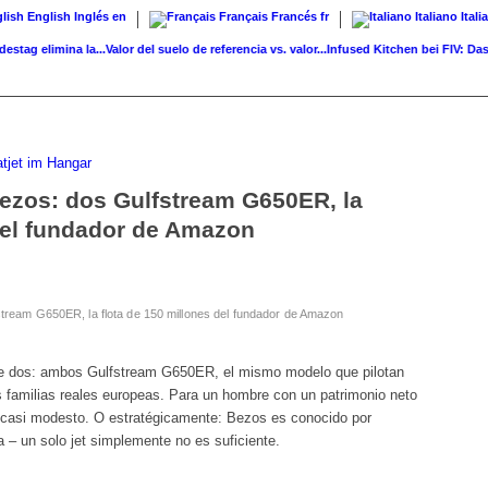
English
Inglés
en
Français
Francés
fr
Italiano
Itali
elimina la...
Valor del suelo de referencia vs. valor...
Infused Kitchen bei FIV: Das neu
 Bezos: dos Gulfstream G650ER, la
 del fundador de Amazon
fstream G650ER, la flota de 150 millones del fundador de Amazon
ene dos: ambos Gulfstream G650ER, el mismo modelo que pilotan
 familias reales europeas. Para un hombre con un patrimonio neto
s casi modesto. O estratégicamente: Bezos es conocido por
a – un solo jet simplemente no es suficiente.