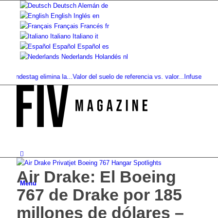
Deutsch
Alemán
de
English
Inglés
en
Français
Francés
fr
Italiano
Italiano
it
Español
Español
es
Nederlands
Holandés
nl
ndestag elimina la...
Valor del suelo de referencia vs. valor...
Infused Kitchen 
Air Drake: El Boeing
Menú
767 de Drake por 185
millones de dólares –