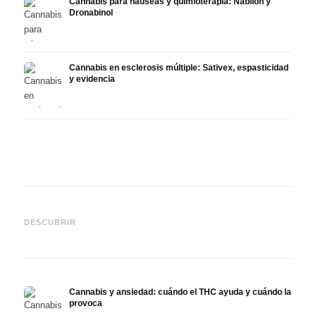
Cannabis para náuseas y quimioterapia: Nabilon y
Dronabinol
Cannabis en esclerosis múltiple: Sativex, espasticidad
y evidencia
Cannabis y epilepsia: CBD,
CBD y
Epidiolex y el estado actual
Cannabis Oil casero:
puede
DESCUBRIR
de la investigación
decarboxilación e infusión
derma
Cannabis y ansiedad: cuándo el THC ayuda y cuándo la
provoca