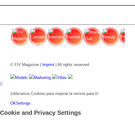
FIV Magazine
Cannabis Vaporizador: ¿Qué
Interview
Fashion
Brand Quiz
Beauty
Precios de
© FIV Magazine |
Imprint
| All rights reserved.
Models
Marketing
Villas
¡Utilizamos Cookies para mejorar la revista para ti!
OK
Settings
Cookie and Privacy Settings