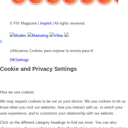
FIV Magazine
Cannabis y hambre:
Interview
Fashion
Brand Quiz
Beauty
Cannab
© FIV Magazine |
Imprint
| All rights reserved.
Models
Marketing
Villas
¡Utilizamos Cookies para mejorar la revista para ti!
OK
Settings
Cookie and Privacy Settings
How we use cookies
We may request cookies to be set on your device. We use cookies to let us
know when you visit our websites, how you interact with us, to enrich your
user experience, and to customize your relationship with our website.
Click on the different category headings to find out more. You can also