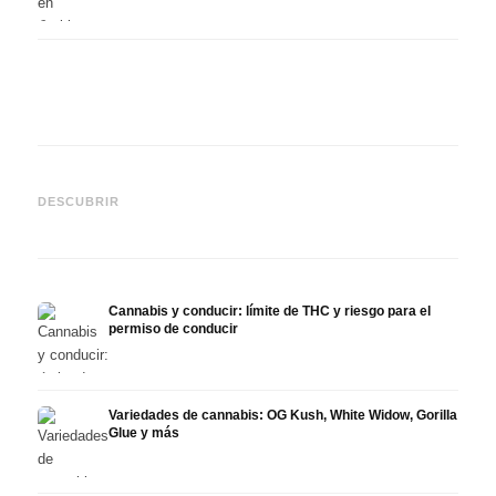
Cannabis y TDAH: dopamina,
Cannabis en fibromialgia:
Canna
automedición y lo que
dolor, sueño y sistema
quimi
DESCUBRIR
muestran los estudios
endocanabinoide
Drona
Cannabis y conducir: límite de THC y riesgo para el
permiso de conducir
Variedades de cannabis: OG Kush, White Widow, Gorilla
Glue y más