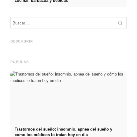
cocinar, barbacoa y bebidas
Práct
empre
Social Media Werbeanzeigen:
Comienzo de carrera tras los
oport
Mehr Verkäufe durch gezieltes
estudios: lo que realmente
y el c
DESCUBRIR
Online Marketing
buscan los reclutadores
carre
POPULAR
Trastornos del sueño: insomnio, apnea del sueño y
cómo los médicos lo tratan hoy en día