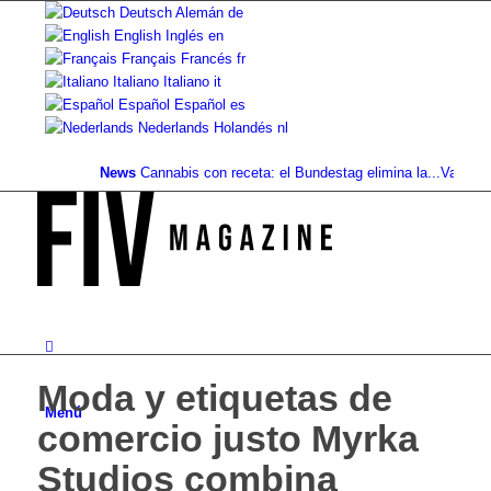
Deutsch
Alemán
de
English
Inglés
en
Français
Francés
fr
Italiano
Italiano
it
Español
Español
es
Nederlands
Holandés
nl
News
Cannabis con receta: el Bundestag elimina la...
Valor del su
Moda y etiquetas de
Menú
comercio justo Myrka
Studios combina