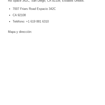
Rd Space 342C, San Diego, CA 92108, Estados Unidos.
7007 Friars Road Espacio 342C
CA 92108
Teléfono: +1 619 881 6310
Mapa y dirección: