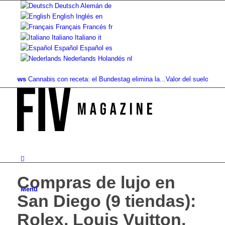
Deutsch
Alemán
de
English
Inglés
en
Français
Francés
fr
Italiano
Italiano
it
Español
Español
es
Nederlands
Holandés
nl
ews
Cannabis con receta: el Bundestag elimina la...
Valor del suelo de referenci
Compras de lujo en
Menú
San Diego (9 tiendas):
Rolex, Louis Vuitton,