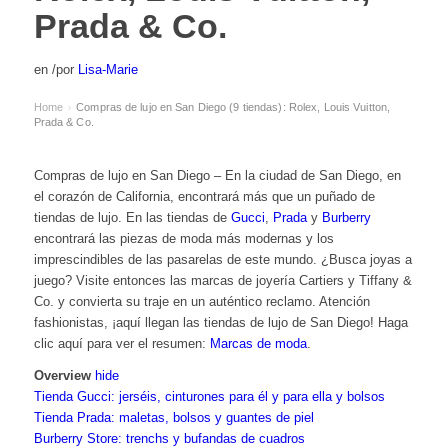
Prada & Co.
en
/
por
Lisa-Marie
Home
Compras de lujo en San Diego (9 tiendas): Rolex, Louis Vuitton,
›
Prada & Co.
Compras de lujo en San Diego – En la ciudad de San Diego, en
el corazón de California, encontrará más que un puñado de
tiendas de lujo. En las tiendas de
Gucci
,
Prada
y
Burberry
encontrará las piezas de moda más modernas y los
imprescindibles de las pasarelas de este mundo. ¿Busca joyas a
juego? Visite entonces las marcas de joyería Cartiers y Tiffany &
Co. y convierta su traje en un auténtico reclamo. Atención
fashionistas, ¡aquí llegan las tiendas de lujo de San Diego! Haga
clic aquí para ver el resumen:
Marcas de moda
.
Overview
hide
Tienda Gucci: jerséis, cinturones para él y para ella y bolsos
Tienda Prada: maletas, bolsos y guantes de piel
Burberry Store: trenchs y bufandas de cuadros