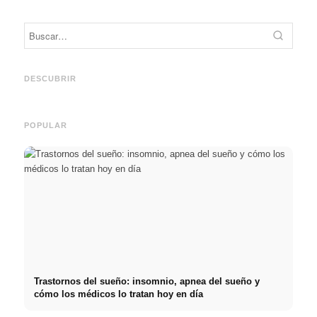
Práct
empre
Social Media Werbeanzeigen:
Comienzo de carrera tras los
oport
Mehr Verkäufe durch gezieltes
estudios: lo que realmente
y el c
DESCUBRIR
Online Marketing
buscan los reclutadores
carre
POPULAR
Trastornos del sueño: insomnio, apnea del sueño y
cómo los médicos lo tratan hoy en día