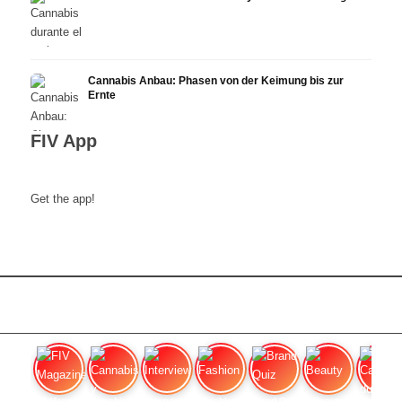
Cannabis Anbau: Phasen von der Keimung bis zur
Ernte
FIV App
Get the app!
FIV Magazine
Cannabis y hambre:
Interview
Fashion
Brand Quiz
Beauty
Cannab