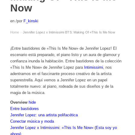
Now
en
/
por
F_kinski
Home
Jennifer Lopez x Intimissimi BTS: Making Of «This Is Me Now
›
¡Entre bastidores de «This Is Me Now» de Jennifer Lopez! El
escenario está preparado, el piano listo y un aura de glamour y
confianza inunda la habitación. Entre bastidores de la colección
«This Is Me Now» de Jennifer Lopez para
Intimissimi
, nos
adentramos en el fascinante proceso creativo de la artista
superestrella. Aquí vemos a Jennifer Lopez en un papel
totalmente nuevo: al piano, rodeada de sus diseños y de la
magia de la música.
Overview
hide
Entre bastidores
Jennifer Lopez: una artista polifacética
Conectar música y moda
Jennifer Lopez x Intimissimi: «This Is Me Now» (Esta soy yo
ahora)