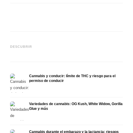
Cannabis y TDAH: dopamina,
Cannabis en fibromialgia:
Canna
automedición y lo que
dolor, sueño y sistema
quimi
DESCUBRIR
muestran los estudios
endocanabinoide
Drona
Cannabis y conducir: límite de THC y riesgo para el
permiso de conducir
Variedades de cannabis: OG Kush, White Widow, Gorilla
Glue y más
Cannabis durante el embarazo y la lactancia: riesgos