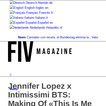
Deutsch
Alemán
de
English
Inglés
en
Français
Francés
fr
Italiano
Italiano
it
Español
Español
es
Nederlands
Holandés
nl
News
Cannabis con receta: el Bundestag elimina la...
Valor del suel
Jennifer Lopez x
Menú
Intimissimi BTS:
Making Of «This Is Me