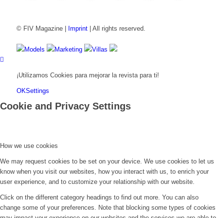
FIV Magazine
Cannabis Vaporizador: ¿Qué
Interview
Fashion
Brand Quiz
Beauty
Precios de
© FIV Magazine |
Imprint
| All rights reserved.
Models
Marketing
Villas
¡Utilizamos Cookies para mejorar la revista para ti!
OK
Settings
Cookie and Privacy Settings
How we use cookies
We may request cookies to be set on your device. We use cookies to let us
know when you visit our websites, how you interact with us, to enrich your
user experience, and to customize your relationship with our website.
Click on the different category headings to find out more. You can also
change some of your preferences. Note that blocking some types of cookies
may impact your experience on our websites and the services we are able to