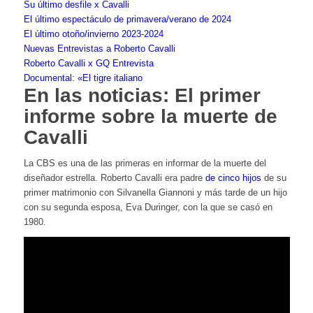
Su último desfile x Cavalli
El último espectáculo de primavera/verano de 2024
El último otoño/invierno 2023-2024
Nuevas Entrevistas a Roberto Cavalli
Roberto Cavalli x GQ Entrevista
Documental: «El tigre italiano
En las noticias: El primer
informe sobre la muerte de
Cavalli
La CBS es una de las primeras en informar de la muerte del
diseñador estrella. Roberto Cavalli era padre
de cinco hijos
de su
primer matrimonio con Silvanella Giannoni y más tarde de un hijo
con su segunda esposa, Eva Duringer, con la que se casó en
1980.