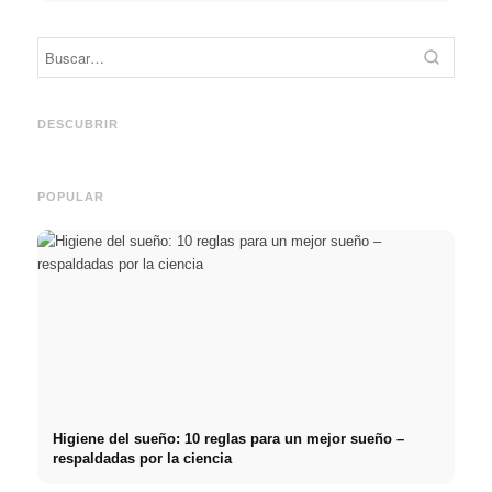
Práctica profesional en
Financiar los estudios en
empresas de primer nivel:
2026:
Reduci
oportunidades, remuneración
Deutschlandstipendium,
realm
y el camino directo hacia la
BAföG y consejos
médic
DESCUBRIR
carrera
inteligentes para ahorrar
& téc
POPULAR
Higiene del sueño: 10 reglas para un mejor sueño –
respaldadas por la ciencia