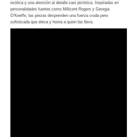
exótica y una atención al detalle casi pictórica. Inspiradas en
personalidades fuertes como Millicent Rogers y Georgia
O’Keeffe, las piezas desprenden una fuerza cruda pero
sofisticada que eleva y honra a quien las lleva.