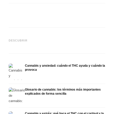
Cannabis y epilepsia: CBD,
CBD y
Epidiolex y el estado actual
Cannabis Oil casero:
puede
DESCUBRIR
de la investigación
decarboxilación e infusión
derma
Cannabis y ansiedad: cuándo el THC ayuda y cuándo la
provoca
Glosario de cannabis: los términos más importantes
explicados de forma sencilla
Cannabis y estrés: qué hace el THC con el cortisol y la