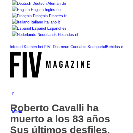
Deutsch
Alemán
de
English
Inglés
en
Français
Francés
fr
Italiano
Italiano
it
Español
Español
es
Nederlands
Holandés
nl
Infused Kitchen bei FIV: Das neue Cannabis-Kochportal
Bebidas de cannabis: 
Roberto Cavalli ha
Menú
muerto a los 83 años
Sus últimos desfiles,