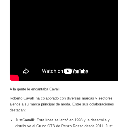
A la gente le encantaba Cavalli.
Roberto Cavalli ha colaborado con diversas marcas y sectores
ajenos a su marca principal de moda. Entre sus colaboraciones
destacan:
Just
Cavalli
: Esta línea se lanzó en 1998 y la desarrolla y
distribuye el Grupo OTB de Renzo Rosso desde 2011. Just