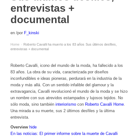
entrevistas +
documental
en
/
por
F_kinski
Home
Roberto Cavalli ha muerto a los 83 años Sus últimos desfiles,
›
entrevistas + documental
Roberto Cavalli, icono del mundo de la moda, ha fallecido a los
83 años. La obra de su vida, caracterizada por diseños
inconfundibles e ideas pioneras, perdurará en la industria de la
moda y más allá. Con un sentido infalible del glamour y la
extravagancia, Cavalli revolucionó el mundo de la moda y se hizo
un nombre con sus atrevidos estampados y lujosos tejidos. No
sólo moda, sino también
interiorismo
con
Roberto Cavalli Home
.
Una mirada a su muerte, sus 2 últimos desfiles y la última
entrevista.
Overview
hide
En las noticias: El primer informe sobre la muerte de Cavalli