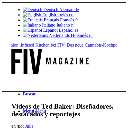
Deutsch
Alemán
de
English
Inglés
en
Français
Francés
fr
Italiano
Italiano
it
Español
Español
es
Nederlands
Holandés
nl
valor...
Infused Kitchen bei FIV: Das neue Cannabis-Kochportal
Bebidas
Buscar
Vídeos de Ted Baker: Diseñadores,
Menú
Menú
destacados y reportajes
en
/
por
Julia