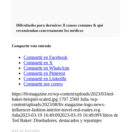
Dificultades para dormirse: 8 causas comunes & qué
recomiendan concretamente los médicos
Compartir esta entrada
Compartir en Facebook
Compartir en X
Compartir en WhatsApp
Compartir en Pinterest
Compartir en LinkedIn
Compartir por correo
https://fivmagazine.es/wp-content/uploads/2023/03/ted-
baker-beispiel-scaled.jpg
1707
2560
Julia
/wp-
content/uploads/2023/08/fiv-magazine-logo-news-
influencer-fashion-interior-travel-real-esates.svg
Julia
2023-03-19 16:49:09
2023-03-19 16:49:09
Vídeos de
Ted Baker: Diseñadores, destacados y reportajes
RELACIONADO