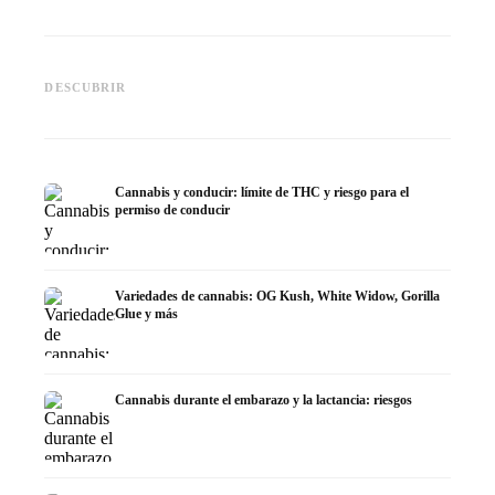
Cannabis y TDAH: dopamina,
Cannabis en fibromialgia:
Cannabi
automedición y lo que
dolor, sueño y sistema
quimiot
DESCUBRIR
muestran los estudios
endocanabinoide
Dronab
Cannabis y conducir: límite de THC y riesgo para el
permiso de conducir
Variedades de cannabis: OG Kush, White Widow, Gorilla
Glue y más
Cannabis durante el embarazo y la lactancia: riesgos