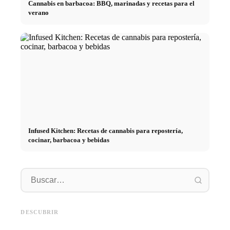
Cannabis en barbacoa: BBQ, marinadas y recetas para el
verano
Infused Kitchen: Recetas de cannabis para repostería,
cocinar, barbacoa y bebidas
Práctic
empresa
Social Media Werbeanzeigen:
Comienzo de carrera tras los
oportun
Mehr Verkäufe durch gezieltes
estudios: lo que realmente
el cami
DESCUBRIR
Online Marketing
buscan los reclutadores
carrera