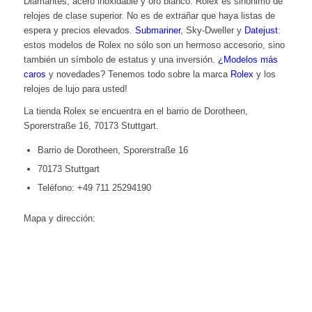
Diamantes, acero inoxidable y oro blanco: Rolex es sinónimo de
relojes de clase superior. No es de extrañar que haya listas de
espera y precios elevados.
Submariner
, Sky-Dweller y
Datejust
:
estos modelos de Rolex no sólo son un hermoso accesorio, sino
también un símbolo de estatus y una inversión.
¿Modelos más
caros
y
novedades
? Tenemos todo sobre la marca
Rolex
y los
relojes de lujo para usted!
La tienda Rolex se encuentra en el barrio de Dorotheen,
Sporerstraße 16, 70173 Stuttgart.
Barrio de Dorotheen, Sporerstraße 16
70173 Stuttgart
Teléfono: +49 711 25294190
Mapa y dirección: