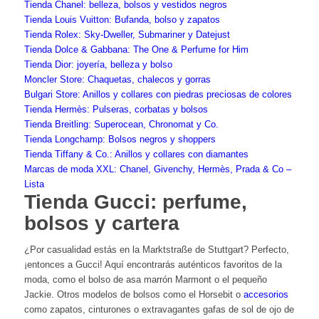
Tienda Chanel: belleza, bolsos y vestidos negros
Tienda Louis Vuitton: Bufanda, bolso y zapatos
Tienda Rolex: Sky-Dweller, Submariner y Datejust
Tienda Dolce & Gabbana: The One & Perfume for Him
Tienda Dior: joyería, belleza y bolso
Moncler Store: Chaquetas, chalecos y gorras
Bulgari Store: Anillos y collares con piedras preciosas de colores
Tienda Hermès: Pulseras, corbatas y bolsos
Tienda Breitling: Superocean, Chronomat y Co.
Tienda Longchamp: Bolsos negros y shoppers
Tienda Tiffany & Co.: Anillos y collares con diamantes
Marcas de moda XXL: Chanel, Givenchy, Hermès, Prada & Co –
Lista
Tienda Gucci: perfume,
bolsos y cartera
¿Por casualidad estás en la Marktstraße de Stuttgart? Perfecto,
¡entonces a Gucci! Aquí encontrarás auténticos favoritos de la
moda, como el bolso de asa marrón Marmont o el pequeño
Jackie. Otros modelos de bolsos como el Horsebit o
accesorios
como zapatos, cinturones o extravagantes gafas de sol de ojo de