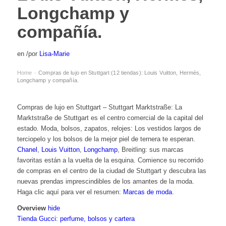
Longchamp y
compañía.
en
/
por
Lisa-Marie
Home
Compras de lujo en Stuttgart (12 tiendas): Louis Vuitton, Hermès,
›
Longchamp y compañía.
Compras de lujo en Stuttgart – Stuttgart Marktstraße: La
Marktstraße de Stuttgart es el centro comercial de la capital del
estado. Moda, bolsos, zapatos, relojes: Los vestidos largos de
terciopelo y los bolsos de la mejor piel de ternera te esperan.
Chanel
,
Louis Vuitton
,
Longchamp
,
Breitling
: sus marcas
favoritas están a la vuelta de la esquina. Comience su recorrido
de compras en el centro de la ciudad de Stuttgart y descubra las
nuevas prendas imprescindibles de los amantes de la moda.
Haga clic aquí para ver el resumen:
Marcas de moda
.
Overview
hide
Tienda Gucci: perfume, bolsos y cartera