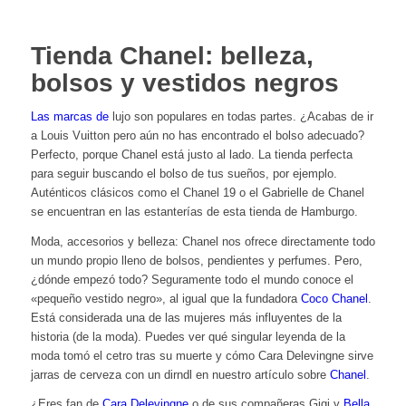
Tienda Chanel: belleza,
bolsos y vestidos negros
Las marcas de
lujo son populares en todas partes. ¿Acabas de ir
a Louis Vuitton pero aún no has encontrado el bolso adecuado?
Perfecto, porque Chanel está justo al lado. La tienda perfecta
para seguir buscando el bolso de tus sueños, por ejemplo.
Auténticos clásicos como el Chanel 19 o el Gabrielle de Chanel
se encuentran en las estanterías de esta tienda de Hamburgo.
Moda, accesorios y
belleza
: Chanel nos ofrece directamente todo
un mundo propio lleno de bolsos, pendientes y perfumes. Pero,
¿dónde empezó todo? Seguramente todo el mundo conoce el
«pequeño vestido negro», al igual que la fundadora
Coco Chanel
.
Está considerada una de las mujeres más influyentes de la
historia (de la moda). Puedes ver qué singular leyenda de la
moda tomó el cetro tras su muerte y cómo Cara Delevingne sirve
jarras de cerveza con un dirndl en nuestro artículo sobre
Chanel
.
¿Eres fan de
Cara Delevingne
o de sus compañeras Gigi y
Bella