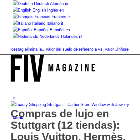
Deutsch
Alemán
de
English
Inglés
en
Français
Francés
fr
Italiano
Italiano
it
Español
Español
es
Nederlands
Holandés
nl
destag elimina la...
Valor del suelo de referencia vs. valor...
Infused Kitchen b
Compras de lujo en
Menú
Stuttgart (12 tiendas):
Louis Vuitton, Hermès,